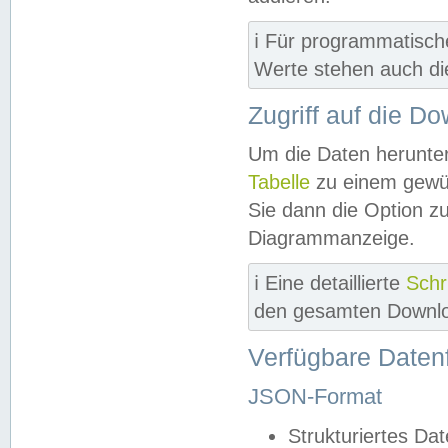
ℹ️ Für programmatisch
Werte stehen auch d
Zugriff auf die D
Um die Daten herunter
Tabelle
zu einem gewün
Sie dann die Option z
Diagrammanzeige.
ℹ️ Eine detaillierte
Schr
den gesamten Downlo
Verfügbare Daten
JSON-Format
Strukturiertes Da