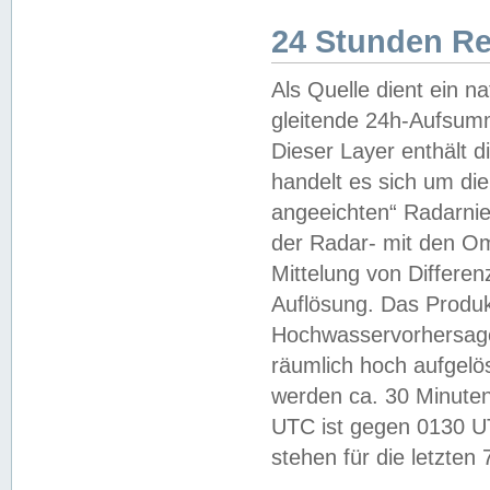
24 Stunden R
Als Quelle dient ein n
gleitende 24h-Aufsum
Dieser Layer enthält
handelt es sich um di
angeeichten“ Radarnie
der Radar- mit den O
Mittelung von Differe
Auflösung. Das Produk
Hochwasservorhersagez
räumlich hoch aufgelö
werden ca. 30 Minuten
UTC ist gegen 0130 UTC
stehen für die letzten