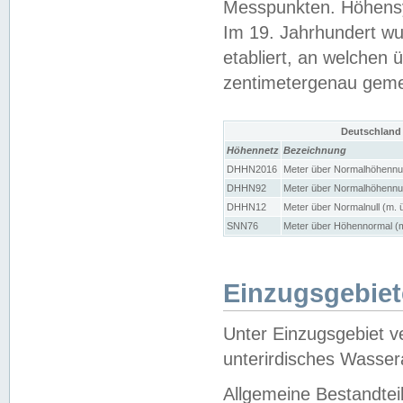
Messpunkten. Höhensy
Im 19. Jahrhundert wu
etabliert, an welchen 
zentimetergenau gem
Deutschland
Höhennetz
Bezeichnung
DHHN2016
Meter über Normalhöhennul
DHHN92
Meter über Normalhöhennul
DHHN12
Meter über Normalnull (m. 
SNN76
Meter über Höhennormal (m
Einzugsgebiet
Unter Einzugsgebiet v
unterirdisches Wasser
Allgemeine Bestandtei