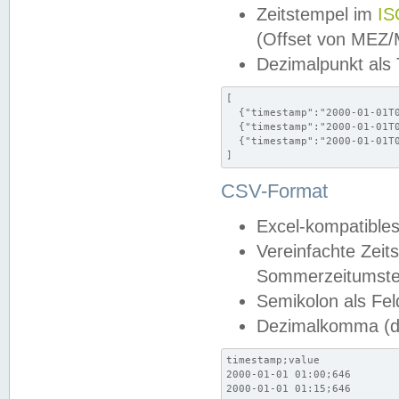
Zeitstempel im
IS
(Offset von MEZ
Dezimalpunkt als
[

  {"timestamp":"2000-01-01T0
  {"timestamp":"2000-01-01T0
  {"timestamp":"2000-01-01T0
]
CSV-Format
Excel-kompatibles
Vereinfachte Zeit
Sommerzeitumstel
Semikolon als Fel
Dezimalkomma (de
timestamp;value

2000-01-01 01:00;646

2000-01-01 01:15;646
