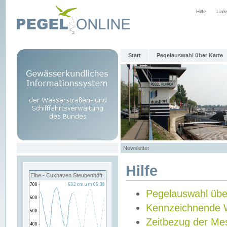
Hilfe
Link
Start
Pegelauswahl über Karte
Newsletter
Hilfe
Elbe - Cuxhaven Steubenhöft
Pegelauswahl übe
Kennzeichnende 
Zeitbezug der Me