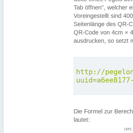
Tab öffnen", welcher 
Voreingestellt sind 4
Seitenlänge des QR-C
QR-Code von 4cm × 4c
ausdrucken, so setzt 
http://pegelo
uuid=a6ee8177
Die Formel zur Berech
lautet:
			(DPI × Druckkantenlänge in cm) ÷ 2,54 = Kantenlänge in Pixel
