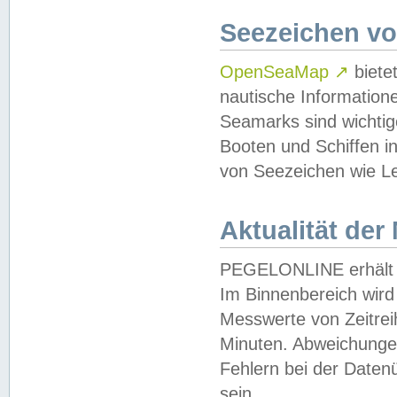
Seezeichen v
OpenSeaMap
↗
biete
nautische Information
Seamarks sind wichtig
Booten und Schiffen i
von Seezeichen wie Le
Aktualität der
PEGELONLINE erhält u
Im Binnenbereich wird 
Messwerte von Zeitreih
Minuten. Abweichungen
Fehlern bei der Daten
sein.