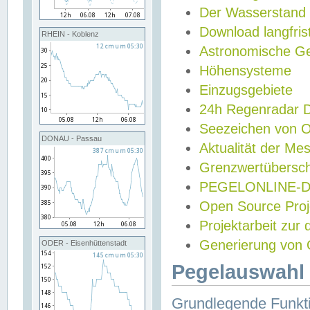
Der Wasserstand
Download langfris
RHEIN - Koblenz
Astronomische Gez
Höhensysteme
Einzugsgebiete
24h Regenradar
Seezeichen von 
DONAU - Passau
Aktualität der Me
Grenzwertübersch
PEGELONLINE-Di
Open Source Projek
Projektarbeit zur
Generierung von 
ODER - Eisenhüttenstadt
Pegelauswahl 
Grundlegende Funkti