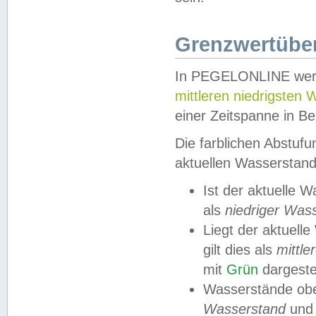
Grenzwertüber
In PEGELONLINE werde
mittleren niedrigsten
einer Zeitspanne in Be
Die farblichen Abstuf
aktuellen Wasserstand
Ist der aktuelle 
als
niedriger Was
Liegt der aktue
gilt dies als
mittle
mit
Grün
dargestel
Wasserstände obe
Wasserstand
und