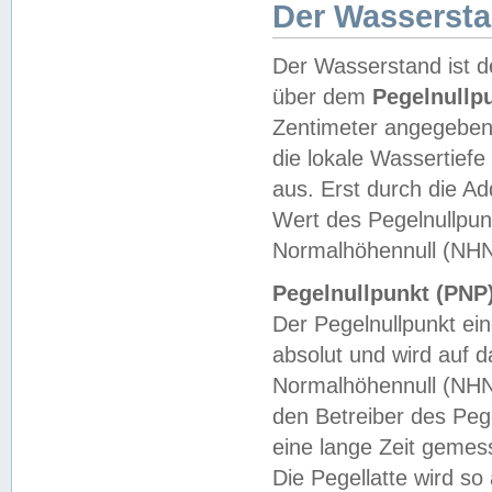
Der Wasserst
Der Wasserstand ist d
über dem
Pegelnullp
Zentimeter angegeben
die lokale Wassertie
aus. Erst durch die A
Wert des Pegelnullpun
Normalhöhennull (NHN
Pegelnullpunkt (PNP)
Der Pegelnullpunkt ei
absolut und wird auf
Normalhöhennull (NHN
den Betreiber des Pege
eine lange Zeit geme
Die Pegellatte wird s