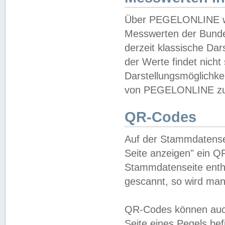
Über PEGELONLINE wer
Messwerten der Bundes
derzeit klassische Da
der Werte findet nicht 
Darstellungsmöglichkei
von PEGELONLINE zu 
QR-Codes
Auf der Stammdatensei
Seite anzeigen" ein Q
Stammdatenseite enthä
gescannt, so wird man
QR-Codes können auc
Seite eines Pegels be