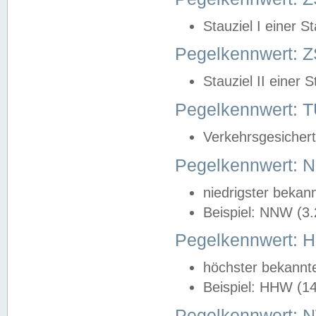
Stauziel I einer S
Pegelkennwert: Z
Stauziel II einer 
Pegelkennwert:
Verkehrsgesichert
Pegelkennwert:
niedrigster bekan
Beispiel: NNW (3
Pegelkennwert:
höchster bekannt
Beispiel: HHW (1
Pegelkennwert: 