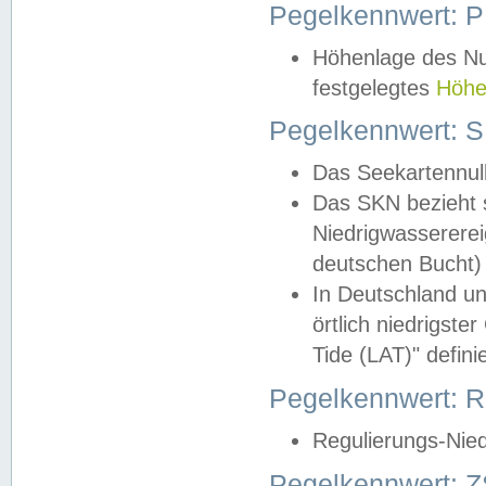
Pegelkennwert: 
Höhenlage des Nul
festgelegtes
Höhe
Pegelkennwert: 
Das Seekartennull
Das SKN bezieht s
Niedrigwassererei
deutschen Bucht) 
In Deutschland un
örtlich niedrigst
Tide (LAT)" definie
Pegelkennwert:
Regulierungs-Nie
Pegelkennwert: Z