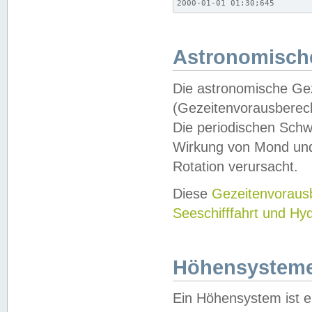
2000-01-01 01:30;645
Astronomische
Die astronomische Gez
(Gezeitenvorausberec
Die periodischen Schw
Wirkung von Mond und
Rotation verursacht.
Diese
Gezeitenvorau
Seeschifffahrt und Hy
Höhensystem
Ein Höhensystem ist e