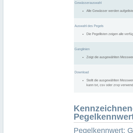
Gewässerauswahl
Alle Gewässer werden aufgelist
Auswahl des Pegels
Die Pegellisten zeigen alle ver
Ganglinien
Zeigt die ausgewählten Messwer
Download
Stellt die ausgewählten Messwer
kann txt, csv oder zrxp verwen
Kennzeichnen
Pegelkennwer
Pegelkennwert: 