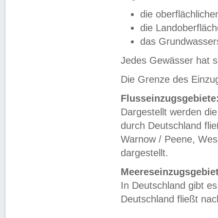
die oberflächlich
die Landoberfläc
das Grundwasser
Jedes Gewässer hat se
Die Grenze des Einzug
Flusseinzugsgebiete
Dargestellt werden die
durch Deutschland fli
Warnow / Peene, Weser
dargestellt.
Meereseinzugsgebiet
In Deutschland gibt 
Deutschland fließt n