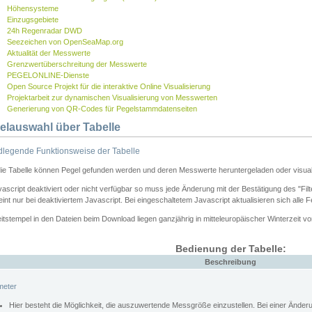
Höhensysteme
Einzugsgebiete
24h Regenradar DWD
Seezeichen von OpenSeaMap.org
Aktualität der Messwerte
Grenzwertüberschreitung der Messwerte
PEGELONLINE-Dienste
Open Source Projekt für die interaktive Online Visualisierung
Projektarbeit zur dynamischen Visualisierung von Messwerten
Generierung von QR-Codes für Pegelstammdatenseiten
elauswahl über Tabelle
legende Funktionsweise der Tabelle
die Tabelle können Pegel gefunden werden und deren Messwerte heruntergeladen oder visuali
vascript deaktiviert oder nicht verfügbar so muss jede Änderung mit der Bestätigung des "Filt
int nur bei deaktiviertem Javascript. Bei eingeschaltetem Javascript aktualisieren sich alle 
itstempel in den Dateien beim Download liegen ganzjährig in mitteleuropäischer Winterzeit vo
Bedienung der Tabelle:
Beschreibung
meter
Hier besteht die Möglichkeit, die auszuwertende Messgröße einzustellen. Bei einer Ände