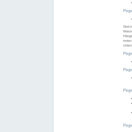
Pege
Sind 
Wasser
Hänge
treten
Unter
Pege
Pege
Pege
Pege