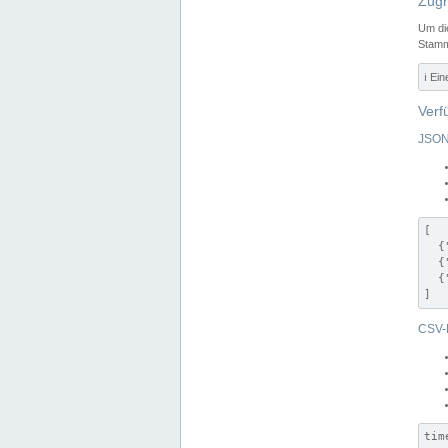
Zugr
Um di
Stamm
ℹ️ Ei
Verf
JSON
[

  {
  {
  {
]
CSV-
tim