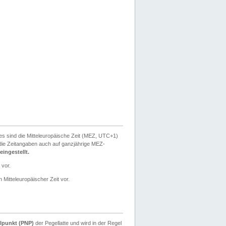
ies sind die Mitteleuropäische Zeit (MEZ, UTC+1)
ie Zeitangaben auch auf ganzjährige MEZ-
ingestellt.
 vor.
 Mitteleuropäischer Zeit vor.
lpunkt (PNP)
der Pegellatte und wird in der Regel