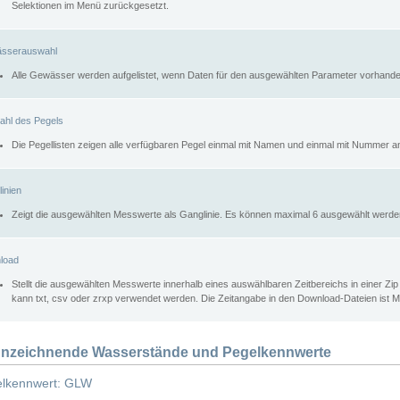
Selektionen im Menü zurückgesetzt.
sserauswahl
Alle Gewässer werden aufgelistet, wenn Daten für den ausgewählten Parameter vorhande
ahl des Pegels
Die Pegellisten zeigen alle verfügbaren Pegel einmal mit Namen und einmal mit Nummer a
inien
Zeigt die ausgewählten Messwerte als Ganglinie. Es können maximal 6 ausgewählt werde
load
Stellt die ausgewählten Messwerte innerhalb eines auswählbaren Zeitbereichs in einer Zi
kann txt, csv oder zrxp verwendet werden. Die Zeitangabe in den Download-Dateien ist 
nzeichnende Wasserstände und Pegelkennwerte
lkennwert: GLW