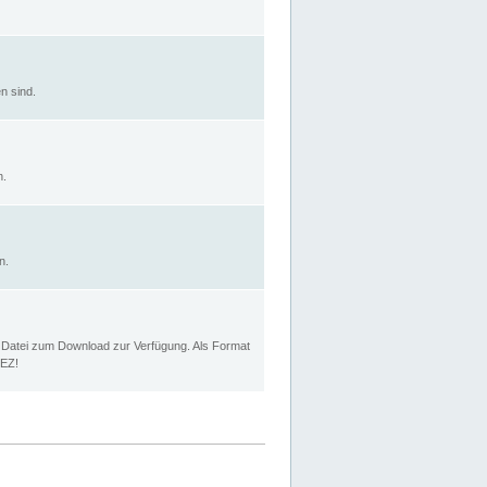
n sind.
n.
n.
p Datei zum Download zur Verfügung. Als Format
MEZ!