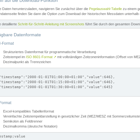
iff auf die Download-Funktion
e Daten herunterzuladen, navigieren Sie zunächst über die
Pegelauswahl-Tabelle
zu einem ge
datenseite finden Sie dann die Option zum Download der historischen Messdaten unterhalb
ne detaillierte
Schritt-für-Schritt-Anleitung mit Screenshots
führt Sie durch den gesamten Down
ügbare Datenformate
-Format
Strukturiertes Datenformat für programmatische Verarbeitung
Zeitstempel im
ISO 8601-Format
↗
mit vollständigen Zeitzoneninformation (Offset von 
Dezimalpunkt als Trennzeichen
"timestamp":"2000-01-01T01:00:00+01:00","value":646},

"timestamp":"2000-01-01T01:15:00+01:00","value":646},

"timestamp":"2000-01-01T01:30:00+01:00","value":645}

Format
Excel-kompatibles Tabellenformat
Vereinfachte Zeitstempeldarstellung in gesetzlicher Zeit (MEZ/MESZ mit Sommerzeitumstel
Semikolon als Feldtrenner
Dezimalkomma (deutsche Notation)
estamp;value
