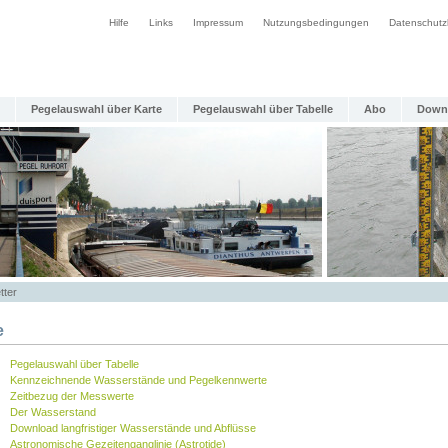
Hilfe
Links
Impressum
Nutzungsbedingungen
Datenschutz
Pegelauswahl über Karte
Pegelauswahl über Tabelle
Abo
Down
tter
e
Pegelauswahl über Tabelle
Kennzeichnende Wasserstände und Pegelkennwerte
Zeitbezug der Messwerte
Der Wasserstand
Download langfristiger Wasserstände und Abflüsse
Astronomische Gezeitenganglinie (Astrotide)