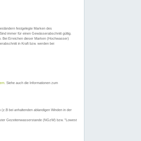
esländern festgelegte Marken des
Sind immer für einen Gewässerabschnitt gültig.
. Bei Erreichen dieser Marken (Hochwasser)
erabschnitt in Kraft bzw. werden bei
tem
. Siehe auch die Informationen zum
 (z.B bei anhaltenden ablandigen Winden in der
drigster Gezeitenwasserstande (NGzW) bzw. "Lowest