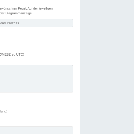
wünschten Pegel. Auf der jeweiligen
 der Diagrammanzeige.
load-Prozess.
MEZ/MESZ zu UTC)
lung)