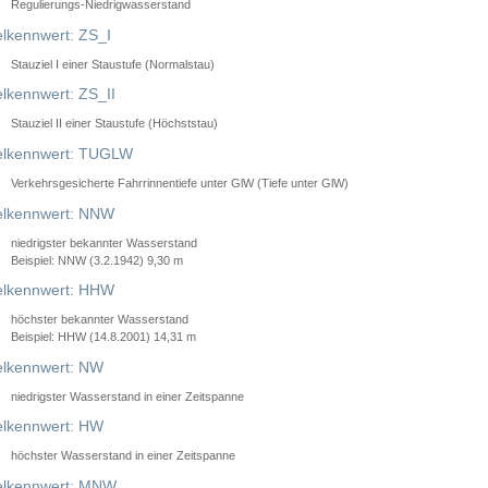
Regulierungs-Niedrigwasserstand
lkennwert: ZS_I
Stauziel I einer Staustufe (Normalstau)
lkennwert: ZS_II
Stauziel II einer Staustufe (Höchststau)
elkennwert: TUGLW
Verkehrsgesicherte Fahrrinnentiefe unter GlW (Tiefe unter GlW)
lkennwert: NNW
niedrigster bekannter Wasserstand
Beispiel: NNW (3.2.1942) 9,30 m
lkennwert: HHW
höchster bekannter Wasserstand
Beispiel: HHW (14.8.2001) 14,31 m
lkennwert: NW
niedrigster Wasserstand in einer Zeitspanne
lkennwert: HW
höchster Wasserstand in einer Zeitspanne
elkennwert: MNW