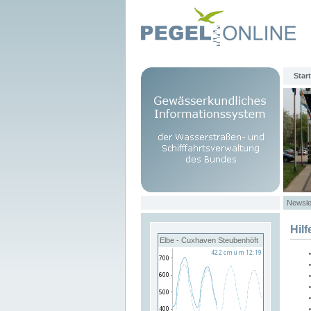
Start
Newsle
Hilf
Elbe - Cuxhaven Steubenhöft