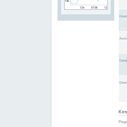
Gewä
Ausw
Gangl
Down
Ken
Pege