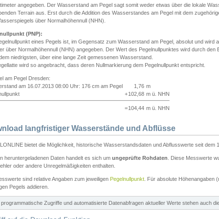
ntimeter angegeben. Der Wasserstand am Pegel sagt somit weder etwas über die lokale Wa
enden Terrain aus. Erst durch die Addition des Wasserstandes am Pegel mit dem zugehörig
asserspiegels über Normalhöhennull (NHN).
nullpunkt (PNP):
egelnullpunkt eines Pegels ist, im Gegensatz zum Wasserstand am Pegel, absolut und wir
ter über Normalhöhennull (NHN) angegeben. Der Wert des Pegelnullpunktes wird durch den Bet
 dem niedrigsten, über eine lange Zeit gemessenen Wasserstand.
gellatte wird so angebracht, dass deren Nullmarkierung dem Pegelnullpunkt entspricht.
iel am Pegel Dresden:
rstand am 16.07.2013 08:00 Uhr: 176 cm am Pegel
1,76
m
ullpunkt
+
102,68
m ü. NHN
=
104,44
m ü. NHN
nload langfristiger Wasserstände und Abflüsse
ONLINE bietet die Möglichkeit, historische Wasserstandsdaten und Abflusswerte seit dem 1
en heruntergeladenen Daten handelt es sich um
ungeprüfte Rohdaten
. Diese Messwerte wur
ehler oder andere Unregelmäßigkeiten enthalten.
esswerte sind relative Angaben zum jeweiligen
Pegelnullpunkt
. Für absolute Höhenangaben 
igen Pegels addieren.
ür programmatische Zugriffe und automatisierte Datenabfragen aktueller Werte stehen auch d