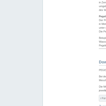
in Ze
umgeb
des W
Pegel
Der P
in Me
unter
Die Pe
Beisp
Wasse
Pegeln
Dow
PEGEL
Bei d
Messf
Die M
jeweil
ℹ️ F