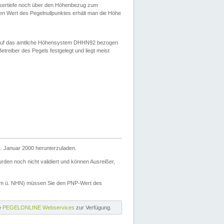
ssertiefe noch über den Höhenbezug zum
en Wert des Pegelnullpunktes erhält man die Höhe
d auf das amtliche Höhensystem DHHN92 bezogen
reiber des Pegels festgelegt und liegt meist
. Januar 2000 herunterzuladen.
den noch nicht validiert und können Ausreißer,
(m ü. NHN) müssen Sie den PNP-Wert des
ie
PEGELONLINE Webservices
zur Verfügung.