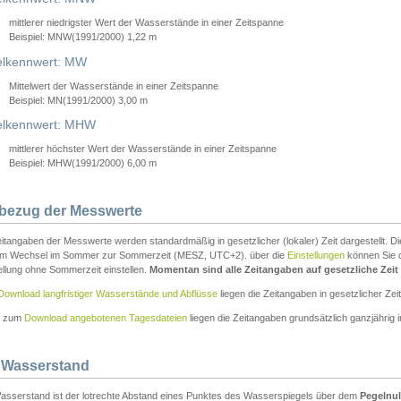
mittlerer niedrigster Wert der Wasserstände in einer Zeitspanne
Beispiel: MNW(1991/2000) 1,22 m
lkennwert: MW
Mittelwert der Wasserstände in einer Zeitspanne
Beispiel: MN(1991/2000) 3,00 m
elkennwert: MHW
mittlerer höchster Wert der Wasserstände in einer Zeitspanne
Beispiel: MHW(1991/2000) 6,00 m
tbezug der Messwerte
itangaben der Messwerte werden standardmäßig in gesetzlicher (lokaler) Zeit dargestellt. D
em Wechsel im Sommer zur Sommerzeit (MESZ, UTC+2). über die
Einstellungen
können Sie d
ellung ohne Sommerzeit einstellen.
Momentan sind alle Zeitangaben auf gesetzliche Zeit e
Download langfristiger Wasserstände und Abflüsse
liegen die Zeitangaben in gesetzlicher Zeit
n zum
Download angebotenen Tagesdateien
liegen die Zeitangaben grundsätzlich ganzjährig in
 Wasserstand
asserstand ist der lotrechte Abstand eines Punktes des Wasserspiegels über dem
Pegelnul