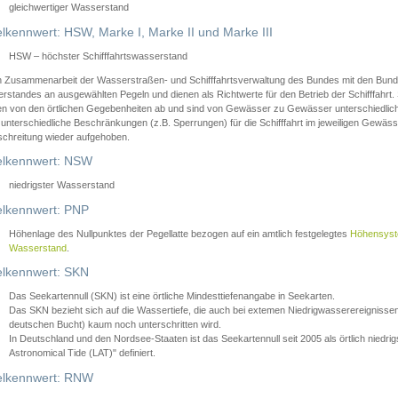
gleichwertiger Wasserstand
lkennwert: HSW, Marke I, Marke II und Marke III
HSW – höchster Schifffahrtswasserstand
in Zusammenarbeit der Wasserstraßen- und Schifffahrtsverwaltung des Bundes mit den Bund
standes an ausgewählten Pegeln und dienen als Richtwerte für den Betrieb der Schifffahrt. 
n von den örtlichen Gegebenheiten ab und sind von Gewässer zu Gewässer unterschiedlich
 unterschiedliche Beschränkungen (z.B. Sperrungen) für die Schifffahrt im jeweiligen Gewäss
schreitung wieder aufgehoben.
lkennwert: NSW
niedrigster Wasserstand
lkennwert: PNP
Höhenlage des Nullpunktes der Pegellatte bezogen auf ein amtlich festgelegtes
Höhensys
Wasserstand
.
lkennwert: SKN
Das Seekartennull (SKN) ist eine örtliche Mindesttiefenangabe in Seekarten.
Das SKN bezieht sich auf die Wassertiefe, die auch bei extemen Niedrigwasserereignissen
deutschen Bucht) kaum noch unterschritten wird.
In Deutschland und den Nordsee-Staaten ist das Seekartennull seit 2005 als örtlich nie
Astronomical Tide (LAT)" definiert.
lkennwert: RNW