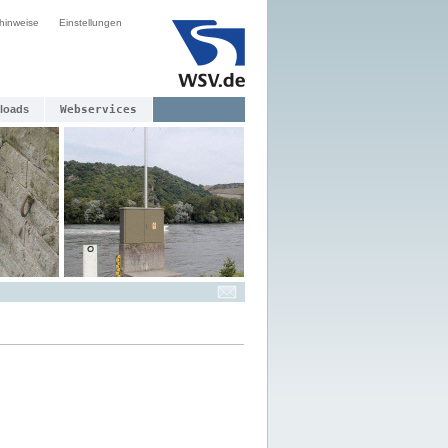
hinweise
Einstellungen
loads
Webservices