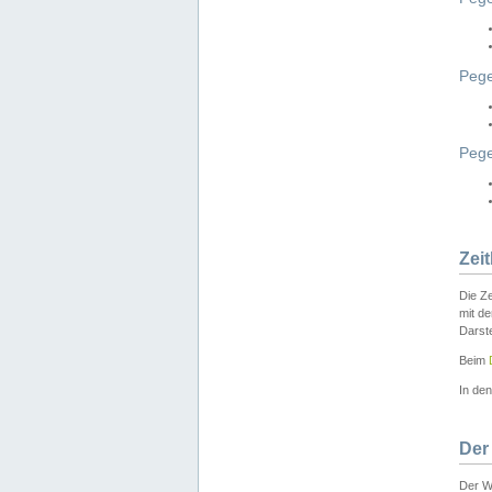
Pege
Peg
Zei
Die Ze
mit d
Darst
Beim
In de
Der
Der W