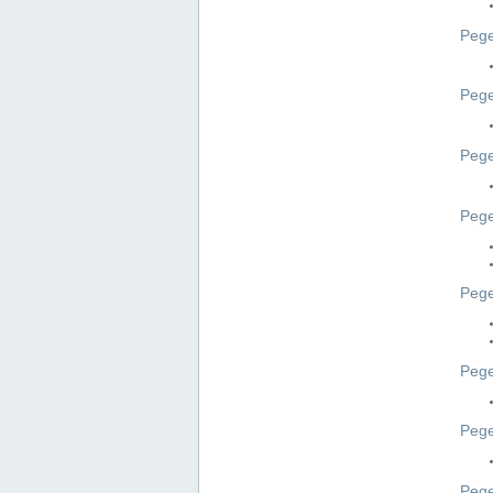
Pege
Pege
Peg
Pege
Pege
Pege
Pege
Peg