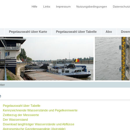
Hilfe
Links
Impressum
Nutzungsbedingungen
Datenschutz
Pegelauswahl über Karte
Pegelauswahl über Tabelle
Abo
Down
tter
e
Pegelauswahl über Tabelle
Kennzeichnende Wasserstände und Pegelkennwerte
Zeitbezug der Messwerte
Der Wasserstand
Download langfristiger Wasserstände und Abflüsse
Astronomische Gezeitenganglinie (Astrotide)