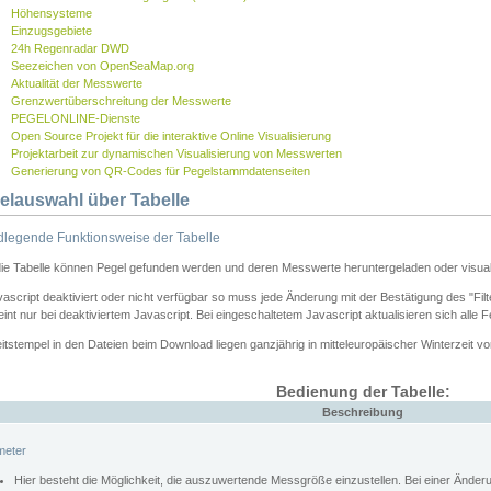
Höhensysteme
Einzugsgebiete
24h Regenradar DWD
Seezeichen von OpenSeaMap.org
Aktualität der Messwerte
Grenzwertüberschreitung der Messwerte
PEGELONLINE-Dienste
Open Source Projekt für die interaktive Online Visualisierung
Projektarbeit zur dynamischen Visualisierung von Messwerten
Generierung von QR-Codes für Pegelstammdatenseiten
elauswahl über Tabelle
legende Funktionsweise der Tabelle
die Tabelle können Pegel gefunden werden und deren Messwerte heruntergeladen oder visuali
vascript deaktiviert oder nicht verfügbar so muss jede Änderung mit der Bestätigung des "Filt
int nur bei deaktiviertem Javascript. Bei eingeschaltetem Javascript aktualisieren sich alle 
itstempel in den Dateien beim Download liegen ganzjährig in mitteleuropäischer Winterzeit vo
Bedienung der Tabelle:
Beschreibung
meter
Hier besteht die Möglichkeit, die auszuwertende Messgröße einzustellen. Bei einer Ände