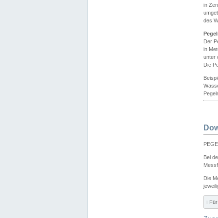
in Ze
umgeb
des W
Pegel
Der P
in Me
unter
Die Pe
Beisp
Wasse
Pegeln
Dow
PEGEL
Bei d
Messf
Die M
jeweil
ℹ️ F