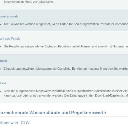
Selektionen im Menü zurückgesetzt.
sserauswahl
Alle Gewässer werden aufgelistet, wenn Daten für den ausgewählten Parameter vorhande
ahl des Pegels
Die Pegellisten zeigen alle verfügbaren Pegel einmal mit Namen und einmal mit Nummer a
inien
Zeigt die ausgewählten Messwerte als Ganglinie. Es können maximal 6 ausgewählt werde
load
Stellt die ausgewählten Messwerte innerhalb eines auswählbaren Zeitbereichs in einer Zi
kann txt, csv oder zrxp verwendet werden. Die Zeitangabe in den Download-Dateien ist 
nzeichnende Wasserstände und Pegelkennwerte
lkennwert: GLW