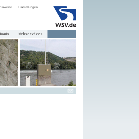
hinweise
Einstellungen
loads
Webservices