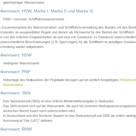
gleichwertiger Wasserstand
lkennwert: HSW, Marke I, Marke II und Marke III
HSW – höchster Schifffahrtswasserstand
in Zusammenarbeit der Wasserstraßen- und Schifffahrtsverwaltung des Bundes mit den Bund
standes an ausgewählten Pegeln und dienen als Richtwerte für den Betrieb der Schifffahrt. 
n von den örtlichen Gegebenheiten ab und sind von Gewässer zu Gewässer unterschiedlich
 unterschiedliche Beschränkungen (z.B. Sperrungen) für die Schifffahrt im jeweiligen Gewäss
schreitung wieder aufgehoben.
lkennwert: NSW
niedrigster Wasserstand
lkennwert: PNP
Höhenlage des Nullpunktes der Pegellatte bezogen auf ein amtlich festgelegtes
Höhensys
Wasserstand
.
lkennwert: SKN
Das Seekartennull (SKN) ist eine örtliche Mindesttiefenangabe in Seekarten.
Das SKN bezieht sich auf die Wassertiefe, die auch bei extemen Niedrigwasserereignissen
deutschen Bucht) kaum noch unterschritten wird.
In Deutschland und den Nordsee-Staaten ist das Seekartennull seit 2005 als örtlich nie
Astronomical Tide (LAT)" definiert.
lkennwert: RNW