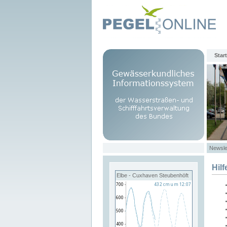
Start
Newsle
Hilf
Elbe - Cuxhaven Steubenhöft