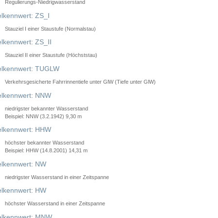
Regulierungs-Niedrigwasserstand
lkennwert: ZS_I
Stauziel I einer Staustufe (Normalstau)
lkennwert: ZS_II
Stauziel II einer Staustufe (Höchststau)
elkennwert: TUGLW
Verkehrsgesicherte Fahrrinnentiefe unter GlW (Tiefe unter GlW)
lkennwert: NNW
niedrigster bekannter Wasserstand
Beispiel: NNW (3.2.1942) 9,30 m
lkennwert: HHW
höchster bekannter Wasserstand
Beispiel: HHW (14.8.2001) 14,31 m
lkennwert: NW
niedrigster Wasserstand in einer Zeitspanne
lkennwert: HW
höchster Wasserstand in einer Zeitspanne
elkennwert: MNW