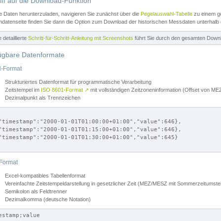
iff auf die Download-Funktion
e Daten herunterzuladen, navigieren Sie zunächst über die
Pegelauswahl-Tabelle
zu einem ge
datenseite finden Sie dann die Option zum Download der historischen Messdaten unterhalb
ne detaillierte
Schritt-für-Schritt-Anleitung mit Screenshots
führt Sie durch den gesamten Down
ügbare Datenformate
-Format
Strukturiertes Datenformat für programmatische Verarbeitung
Zeitstempel im
ISO 8601-Format
↗
mit vollständigen Zeitzoneninformation (Offset von 
Dezimalpunkt als Trennzeichen
"timestamp":"2000-01-01T01:00:00+01:00","value":646},

"timestamp":"2000-01-01T01:15:00+01:00","value":646},

"timestamp":"2000-01-01T01:30:00+01:00","value":645}

Format
Excel-kompatibles Tabellenformat
Vereinfachte Zeitstempeldarstellung in gesetzlicher Zeit (MEZ/MESZ mit Sommerzeitumstel
Semikolon als Feldtrenner
Dezimalkomma (deutsche Notation)
estamp;value
