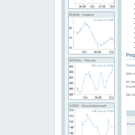
RHEIN - Koblenz
Peg
DONAU - Passau
Grund
über 
Ist Ja
ersche
Die Ze
ODER - Eisenhüttenstadt
Para