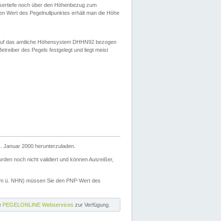
ssertiefe noch über den Höhenbezug zum
en Wert des Pegelnullpunktes erhält man die Höhe
d auf das amtliche Höhensystem DHHN92 bezogen
reiber des Pegels festgelegt und liegt meist
. Januar 2000 herunterzuladen.
den noch nicht validiert und können Ausreißer,
(m ü. NHN) müssen Sie den PNP-Wert des
ie
PEGELONLINE Webservices
zur Verfügung.