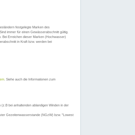
esländern festgelegte Marken des
Sind immer für einen Gewässerabschnitt gültig.
. Bei Erreichen dieser Marken (Hochwasser)
erabschnitt in Kraft bzw. werden bei
tem
. Siehe auch die Informationen zum
 (z.B bei anhaltenden ablandigen Winden in der
drigster Gezeitenwasserstande (NGzW) bzw. "Lowest