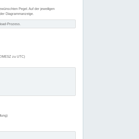
wünschten Pegel. Auf der jeweiligen
 der Diagrammanzeige.
load-Prozess.
MEZ/MESZ zu UTC)
lung)