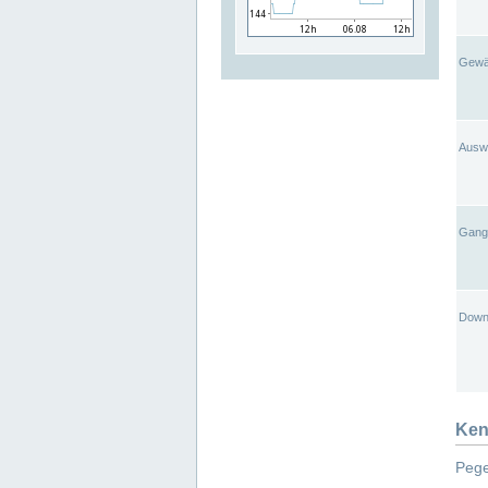
Gewä
Ausw
Gangl
Down
Ken
Pege