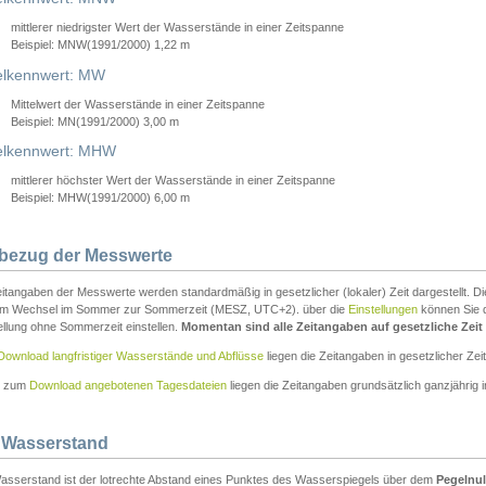
mittlerer niedrigster Wert der Wasserstände in einer Zeitspanne
Beispiel: MNW(1991/2000) 1,22 m
lkennwert: MW
Mittelwert der Wasserstände in einer Zeitspanne
Beispiel: MN(1991/2000) 3,00 m
elkennwert: MHW
mittlerer höchster Wert der Wasserstände in einer Zeitspanne
Beispiel: MHW(1991/2000) 6,00 m
tbezug der Messwerte
itangaben der Messwerte werden standardmäßig in gesetzlicher (lokaler) Zeit dargestellt. D
em Wechsel im Sommer zur Sommerzeit (MESZ, UTC+2). über die
Einstellungen
können Sie d
ellung ohne Sommerzeit einstellen.
Momentan sind alle Zeitangaben auf gesetzliche Zeit e
Download langfristiger Wasserstände und Abflüsse
liegen die Zeitangaben in gesetzlicher Zeit
n zum
Download angebotenen Tagesdateien
liegen die Zeitangaben grundsätzlich ganzjährig in
 Wasserstand
asserstand ist der lotrechte Abstand eines Punktes des Wasserspiegels über dem
Pegelnul