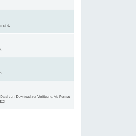
n sind.
n.
n.
p Datei zum Download zur Verfügung. Als Format
MEZ!