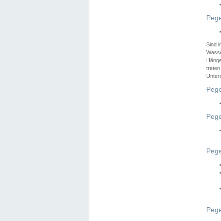
Pege
Sind 
Wasser
Hänge
treten
Unter
Pege
Pege
Pege
Pege