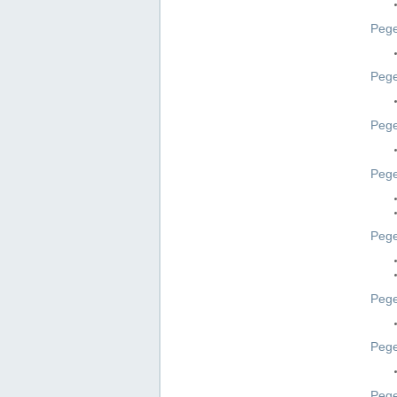
Pege
Pege
Peg
Pege
Pege
Pege
Pege
Peg