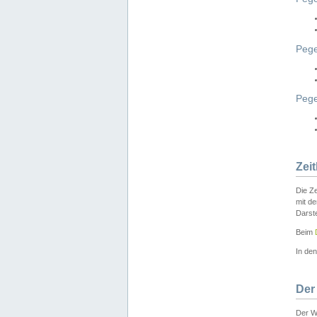
Pege
Peg
Zei
Die Ze
mit d
Darst
Beim
In de
Der
Der W