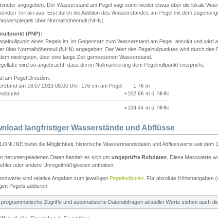
ntimeter angegeben. Der Wasserstand am Pegel sagt somit weder etwas über die lokale Wa
enden Terrain aus. Erst durch die Addition des Wasserstandes am Pegel mit dem zugehörig
asserspiegels über Normalhöhennull (NHN).
nullpunkt (PNP):
egelnullpunkt eines Pegels ist, im Gegensatz zum Wasserstand am Pegel, absolut und wir
ter über Normalhöhennull (NHN) angegeben. Der Wert des Pegelnullpunktes wird durch den Bet
 dem niedrigsten, über eine lange Zeit gemessenen Wasserstand.
gellatte wird so angebracht, dass deren Nullmarkierung dem Pegelnullpunkt entspricht.
iel am Pegel Dresden:
rstand am 16.07.2013 08:00 Uhr: 176 cm am Pegel
1,76
m
ullpunkt
+
102,68
m ü. NHN
=
104,44
m ü. NHN
nload langfristiger Wasserstände und Abflüsse
ONLINE bietet die Möglichkeit, historische Wasserstandsdaten und Abflusswerte seit dem 1
en heruntergeladenen Daten handelt es sich um
ungeprüfte Rohdaten
. Diese Messwerte wur
ehler oder andere Unregelmäßigkeiten enthalten.
esswerte sind relative Angaben zum jeweiligen
Pegelnullpunkt
. Für absolute Höhenangaben 
igen Pegels addieren.
ür programmatische Zugriffe und automatisierte Datenabfragen aktueller Werte stehen auch d