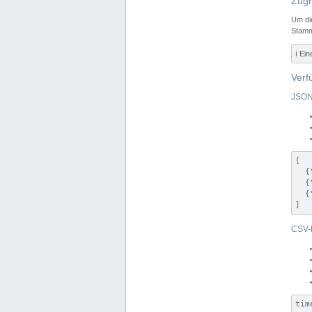
Zugr
Um di
Stamm
ℹ️ Ei
Verf
JSON
[

  {
  {
  {
]
CSV-
tim