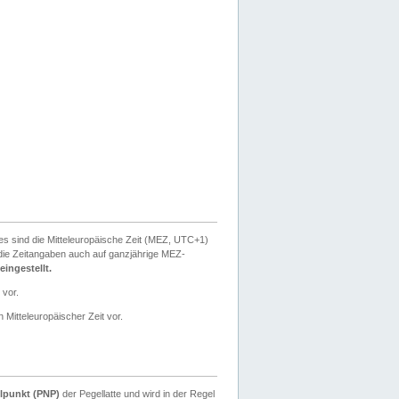
ies sind die Mitteleuropäische Zeit (MEZ, UTC+1)
ie Zeitangaben auch auf ganzjährige MEZ-
ingestellt.
 vor.
 Mitteleuropäischer Zeit vor.
lpunkt (PNP)
der Pegellatte und wird in der Regel