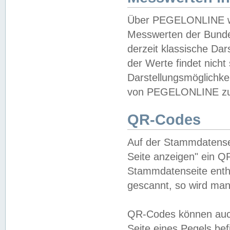
Über PEGELONLINE wer
Messwerten der Bundes
derzeit klassische Da
der Werte findet nicht 
Darstellungsmöglichkei
von PEGELONLINE zu 
QR-Codes
Auf der Stammdatensei
Seite anzeigen" ein Q
Stammdatenseite enthä
gescannt, so wird man
QR-Codes können auc
Seite eines Pegels be