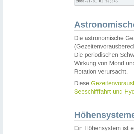
2000-01-01 01:30;645
Astronomische
Die astronomische Gez
(Gezeitenvorausberec
Die periodischen Schw
Wirkung von Mond und
Rotation verursacht.
Diese
Gezeitenvorau
Seeschifffahrt und Hy
Höhensystem
Ein Höhensystem ist e