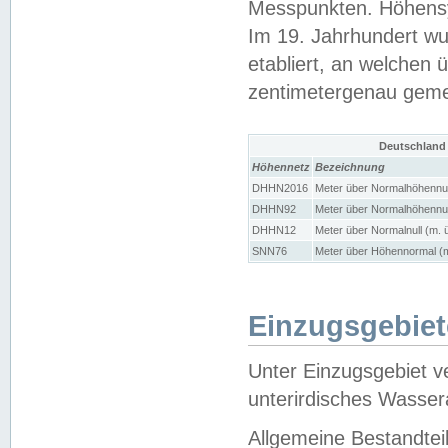
Messpunkten. Höhensy
Im 19. Jahrhundert wu
etabliert, an welchen 
zentimetergenau gem
Deutschland
Höhennetz
Bezeichnung
DHHN2016
Meter über Normalhöhennul
DHHN92
Meter über Normalhöhennul
DHHN12
Meter über Normalnull (m. 
SNN76
Meter über Höhennormal (m
Einzugsgebiet
Unter Einzugsgebiet v
unterirdisches Wasser
Allgemeine Bestandtei