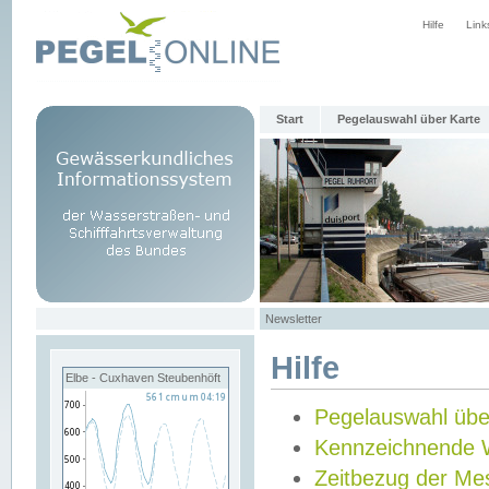
Hilfe
Link
Start
Pegelauswahl über Karte
Newsletter
Hilfe
Elbe - Cuxhaven Steubenhöft
Pegelauswahl übe
Kennzeichnende 
Zeitbezug der Me