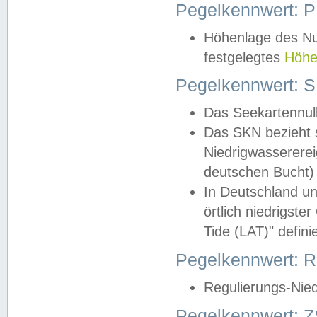
Pegelkennwert: 
Höhenlage des Nul
festgelegtes
Höhe
Pegelkennwert: 
Das Seekartennull
Das SKN bezieht s
Niedrigwassererei
deutschen Bucht) 
In Deutschland un
örtlich niedrigst
Tide (LAT)" definie
Pegelkennwert:
Regulierungs-Nie
Pegelkennwert: Z