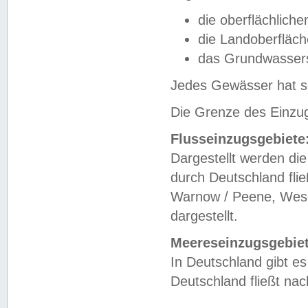
die oberflächlich
die Landoberfläc
das Grundwasser
Jedes Gewässer hat se
Die Grenze des Einzug
Flusseinzugsgebiete
Dargestellt werden die
durch Deutschland fli
Warnow / Peene, Weser
dargestellt.
Meereseinzugsgebiet
In Deutschland gibt 
Deutschland fließt n