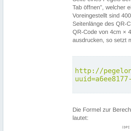
Tab öffnen", welcher 
Voreingestellt sind 4
Seitenlänge des QR-C
QR-Code von 4cm × 4c
ausdrucken, so setzt 
http://pegelo
uuid=a6ee8177
Die Formel zur Berech
lautet:
			(DPI × Druckkantenlänge in cm) ÷ 2,54 = Kantenlänge in Pixel
