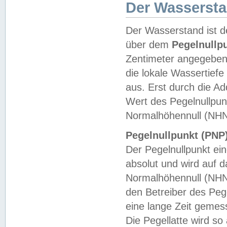
Der Wasserst
Der Wasserstand ist d
über dem
Pegelnullp
Zentimeter angegeben
die lokale Wassertie
aus. Erst durch die A
Wert des Pegelnullpun
Normalhöhennull (NHN
Pegelnullpunkt (PNP)
Der Pegelnullpunkt ei
absolut und wird auf
Normalhöhennull (NHN
den Betreiber des Pege
eine lange Zeit geme
Die Pegellatte wird s