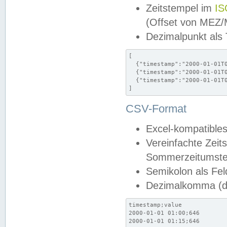
Zeitstempel im
IS
(Offset von MEZ
Dezimalpunkt als
[

  {"timestamp":"2000-01-01T0
  {"timestamp":"2000-01-01T0
  {"timestamp":"2000-01-01T0
]
CSV-Format
Excel-kompatibles
Vereinfachte Zeit
Sommerzeitumstel
Semikolon als Fel
Dezimalkomma (de
timestamp;value

2000-01-01 01:00;646

2000-01-01 01:15;646
