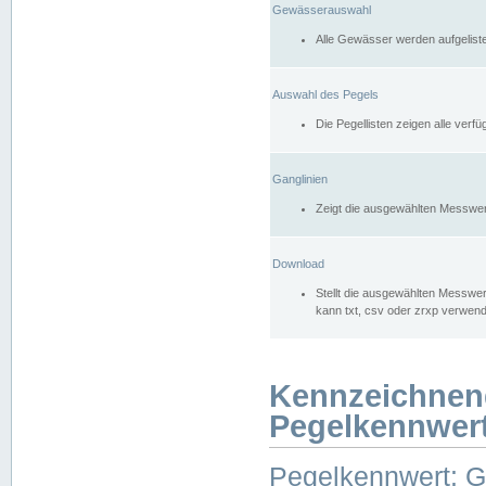
Gewässerauswahl
Alle Gewässer werden aufgelist
Auswahl des Pegels
Die Pegellisten zeigen alle ver
Ganglinien
Zeigt die ausgewählten Messwer
Download
Stellt die ausgewählten Messwer
kann txt, csv oder zrxp verwen
Kennzeichnen
Pegelkennwer
Pegelkennwert: 