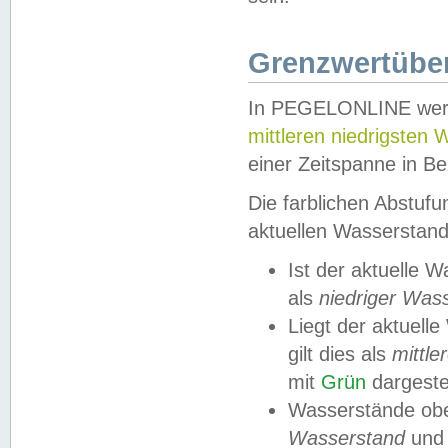
Grenzwertüber
In PEGELONLINE werde
mittleren niedrigsten
einer Zeitspanne in Be
Die farblichen Abstuf
aktuellen Wasserstand
Ist der aktuelle 
als
niedriger Was
Liegt der aktue
gilt dies als
mittle
mit
Grün
dargestel
Wasserstände obe
Wasserstand
und