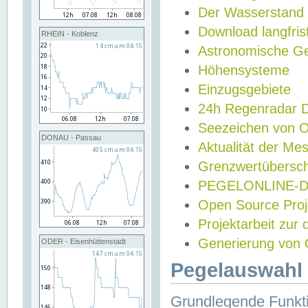
Der Wasserstand
Download langfris
RHEIN - Koblenz
Astronomische Gez
Höhensysteme
Einzugsgebiete
24h Regenradar
Seezeichen von 
DONAU - Passau
Aktualität der Me
Grenzwertübersch
PEGELONLINE-Di
Open Source Projek
Projektarbeit zur
Generierung von 
ODER - Eisenhüttenstadt
Pegelauswahl 
Grundlegende Funkti