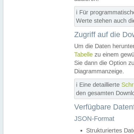
ℹ️ Für programmatisch
Werte stehen auch d
Zugriff auf die D
Um die Daten herunter
Tabelle
zu einem gewün
Sie dann die Option z
Diagrammanzeige.
ℹ️ Eine detaillierte
Schr
den gesamten Downlo
Verfügbare Daten
JSON-Format
Strukturiertes Da