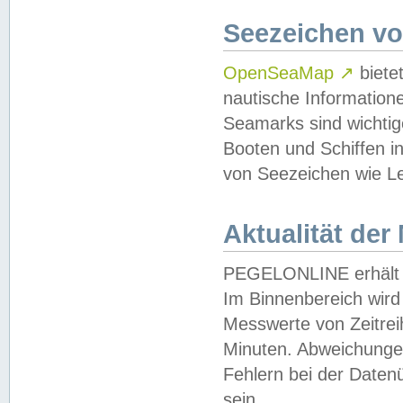
Seezeichen v
OpenSeaMap
↗
biete
nautische Information
Seamarks sind wichtig
Booten und Schiffen i
von Seezeichen wie Le
Aktualität der
PEGELONLINE erhält u
Im Binnenbereich wird 
Messwerte von Zeitreih
Minuten. Abweichungen
Fehlern bei der Daten
sein.