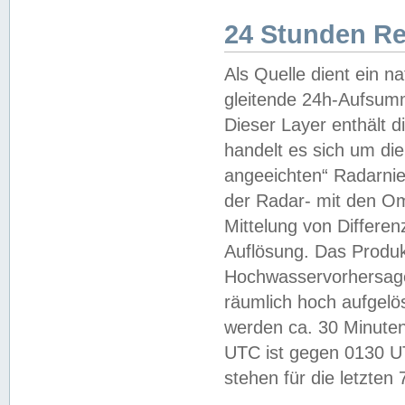
24 Stunden R
Als Quelle dient ein n
gleitende 24h-Aufsum
Dieser Layer enthält
handelt es sich um di
angeeichten“ Radarnie
der Radar- mit den O
Mittelung von Differe
Auflösung. Das Produk
Hochwasservorhersagez
räumlich hoch aufgelö
werden ca. 30 Minuten
UTC ist gegen 0130 UTC
stehen für die letzten