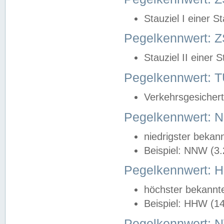
Stauziel I einer S
Pegelkennwert: Z
Stauziel II einer 
Pegelkennwert:
Verkehrsgesichert
Pegelkennwert:
niedrigster bekan
Beispiel: NNW (3
Pegelkennwert:
höchster bekannt
Beispiel: HHW (1
Pegelkennwert: 