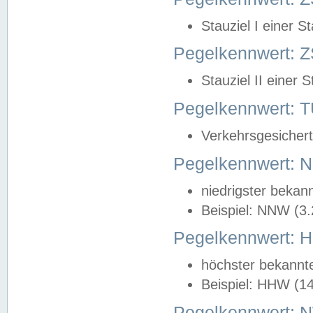
Stauziel I einer S
Pegelkennwert: Z
Stauziel II einer 
Pegelkennwert:
Verkehrsgesichert
Pegelkennwert:
niedrigster bekan
Beispiel: NNW (3
Pegelkennwert:
höchster bekannt
Beispiel: HHW (1
Pegelkennwert: 