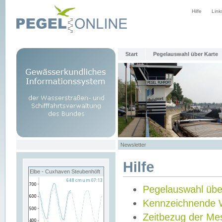
Hilfe
Link
Start
Pegelauswahl über Karte
Newsletter
Hilfe
Elbe - Cuxhaven Steubenhöft
Pegelauswahl übe
Kennzeichnende 
Zeitbezug der Me