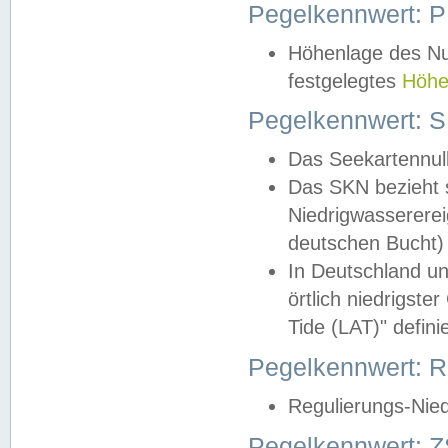
Pegelkennwert: 
Höhenlage des Nul
festgelegtes
Höhe
Pegelkennwert: 
Das Seekartennull
Das SKN bezieht s
Niedrigwassererei
deutschen Bucht) 
In Deutschland un
örtlich niedrigst
Tide (LAT)" definie
Pegelkennwert:
Regulierungs-Nie
Pegelkennwert: Z