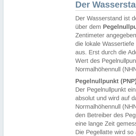
Der Wasserst
Der Wasserstand ist d
über dem
Pegelnullp
Zentimeter angegeben
die lokale Wassertie
aus. Erst durch die A
Wert des Pegelnullpun
Normalhöhennull (NHN
Pegelnullpunkt (PNP)
Der Pegelnullpunkt ei
absolut und wird auf
Normalhöhennull (NHN
den Betreiber des Pege
eine lange Zeit geme
Die Pegellatte wird s