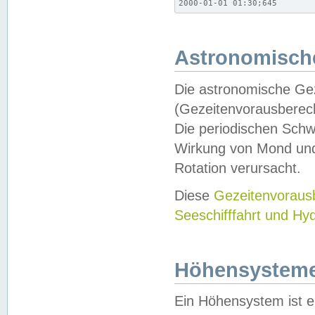
2000-01-01 01:30;645
Astronomische
Die astronomische Gez
(Gezeitenvorausberec
Die periodischen Schw
Wirkung von Mond und
Rotation verursacht.
Diese
Gezeitenvorau
Seeschifffahrt und Hy
Höhensystem
Ein Höhensystem ist e