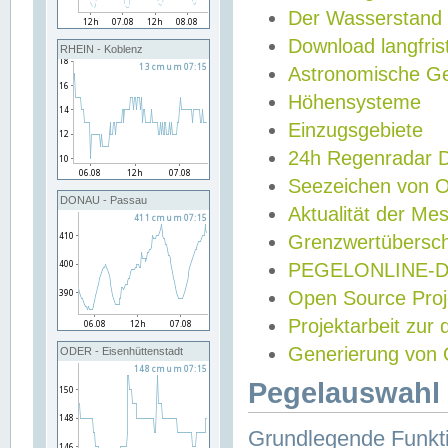
Der Wasserstand
Download langfris
RHEIN - Koblenz
Astronomische Gez
Höhensysteme
Einzugsgebiete
24h Regenradar
Seezeichen von 
DONAU - Passau
Aktualität der Me
Grenzwertübersch
PEGELONLINE-Di
Open Source Projek
Projektarbeit zur
Generierung von 
ODER - Eisenhüttenstadt
Pegelauswahl 
Grundlegende Funkti