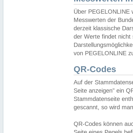
Über PEGELONLINE wer
Messwerten der Bundes
derzeit klassische Da
der Werte findet nicht 
Darstellungsmöglichkei
von PEGELONLINE zu 
QR-Codes
Auf der Stammdatensei
Seite anzeigen" ein Q
Stammdatenseite enthä
gescannt, so wird man
QR-Codes können auc
Seite eines Pegels be