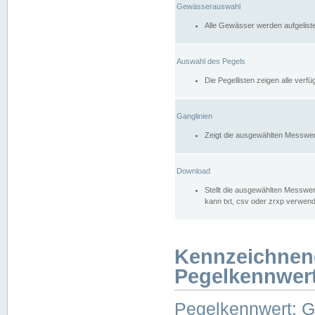
Gewässerauswahl
Alle Gewässer werden aufgelist
Auswahl des Pegels
Die Pegellisten zeigen alle ver
Ganglinien
Zeigt die ausgewählten Messwer
Download
Stellt die ausgewählten Messwer
kann txt, csv oder zrxp verwen
Kennzeichnen
Pegelkennwer
Pegelkennwert: 