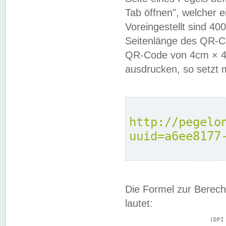
Tab öffnen", welcher 
Voreingestellt sind 4
Seitenlänge des QR-C
QR-Code von 4cm × 4c
ausdrucken, so setzt 
http://pegelo
uuid=a6ee8177
Die Formel zur Berech
lautet:
			(DPI × Druckkantenlänge in cm) ÷ 2,54 = Kantenlänge in Pixel
