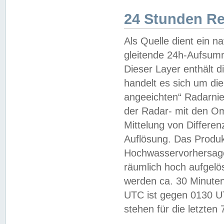
24 Stunden R
Als Quelle dient ein n
gleitende 24h-Aufsum
Dieser Layer enthält
handelt es sich um di
angeeichten“ Radarnie
der Radar- mit den O
Mittelung von Differe
Auflösung. Das Produk
Hochwasservorhersagez
räumlich hoch aufgelö
werden ca. 30 Minuten
UTC ist gegen 0130 UTC
stehen für die letzten