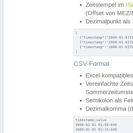
Zeitstempel im
IS
(Offset von MEZ
Dezimalpunkt als
[

  {"timestamp":"2000-01-01T0
  {"timestamp":"2000-01-01T0
  {"timestamp":"2000-01-01T0
]
CSV-Format
Excel-kompatibles
Vereinfachte Zeit
Sommerzeitumstel
Semikolon als Fel
Dezimalkomma (de
timestamp;value

2000-01-01 01:00;646

2000-01-01 01:15;646
