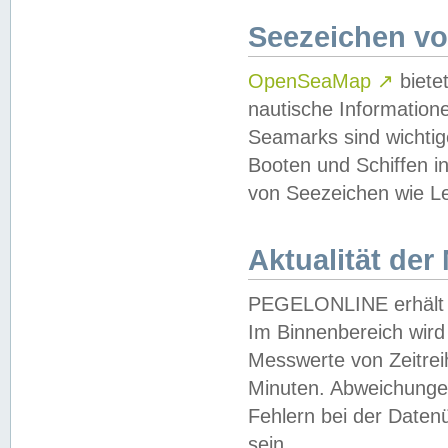
Seezeichen v
OpenSeaMap
↗
biete
nautische Information
Seamarks sind wichtig
Booten und Schiffen i
von Seezeichen wie Le
Aktualität der
PEGELONLINE erhält u
Im Binnenbereich wird 
Messwerte von Zeitreih
Minuten. Abweichungen
Fehlern bei der Daten
sein.