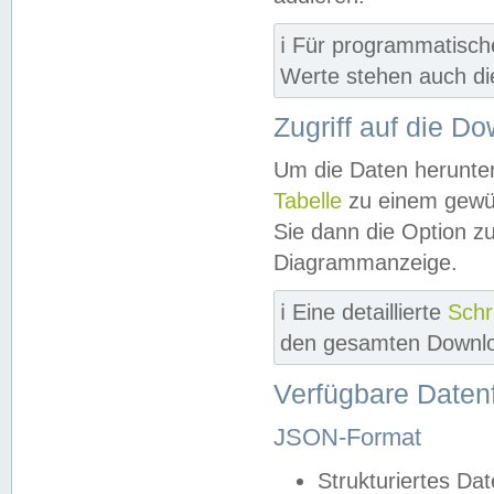
ℹ️ Für programmatisch
Werte stehen auch d
Zugriff auf die D
Um die Daten herunter
Tabelle
zu einem gewün
Sie dann die Option z
Diagrammanzeige.
ℹ️ Eine detaillierte
Schr
den gesamten Downlo
Verfügbare Daten
JSON-Format
Strukturiertes Da