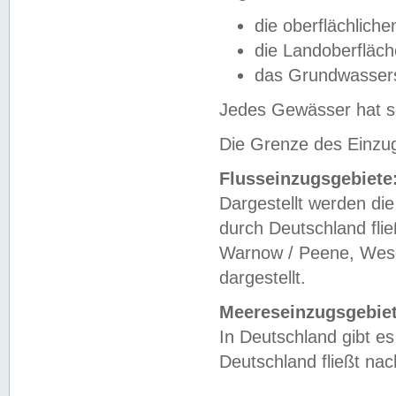
die oberflächlich
die Landoberfläc
das Grundwasser
Jedes Gewässer hat se
Die Grenze des Einzug
Flusseinzugsgebiete
Dargestellt werden die
durch Deutschland fli
Warnow / Peene, Weser
dargestellt.
Meereseinzugsgebiet
In Deutschland gibt 
Deutschland fließt n