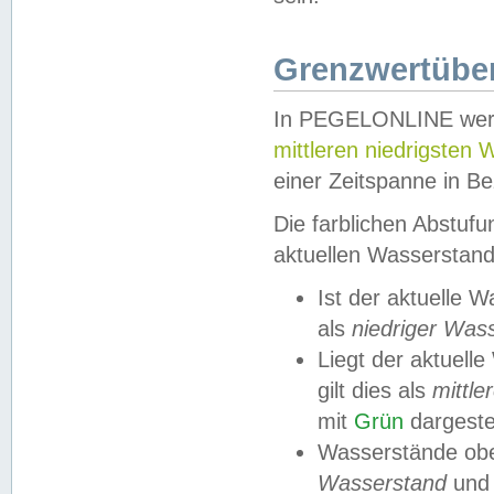
Grenzwertüber
In PEGELONLINE werde
mittleren niedrigsten
einer Zeitspanne in Be
Die farblichen Abstuf
aktuellen Wasserstand
Ist der aktuelle 
als
niedriger Was
Liegt der aktue
gilt dies als
mittle
mit
Grün
dargestel
Wasserstände obe
Wasserstand
und