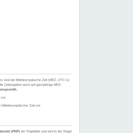
ies sind die Mitteleuropäische Zeit (MEZ, UTC+1)
ie Zeitangaben auch auf ganzjährige MEZ-
ingestellt.
 vor.
 Mitteleuropäischer Zeit vor.
lpunkt (PNP)
der Pegellatte und wird in der Regel