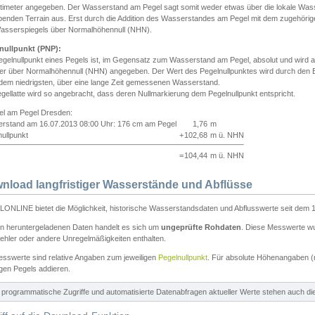
ntimeter angegeben. Der Wasserstand am Pegel sagt somit weder etwas über die lokale Wa
enden Terrain aus. Erst durch die Addition des Wasserstandes am Pegel mit dem zugehörig
asserspiegels über Normalhöhennull (NHN).
nullpunkt (PNP):
egelnullpunkt eines Pegels ist, im Gegensatz zum Wasserstand am Pegel, absolut und wir
ter über Normalhöhennull (NHN) angegeben. Der Wert des Pegelnullpunktes wird durch den Bet
 dem niedrigsten, über eine lange Zeit gemessenen Wasserstand.
gellatte wird so angebracht, dass deren Nullmarkierung dem Pegelnullpunkt entspricht.
iel am Pegel Dresden:
rstand am 16.07.2013 08:00 Uhr: 176 cm am Pegel
1,76
m
ullpunkt
+
102,68
m ü. NHN
=
104,44
m ü. NHN
nload langfristiger Wasserstände und Abflüsse
ONLINE bietet die Möglichkeit, historische Wasserstandsdaten und Abflusswerte seit dem 1
en heruntergeladenen Daten handelt es sich um
ungeprüfte Rohdaten
. Diese Messwerte wur
ehler oder andere Unregelmäßigkeiten enthalten.
esswerte sind relative Angaben zum jeweiligen
Pegelnullpunkt
. Für absolute Höhenangaben 
igen Pegels addieren.
ür programmatische Zugriffe und automatisierte Datenabfragen aktueller Werte stehen auch d