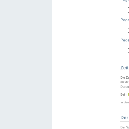
Pege
Peg
Zei
Die Ze
mit d
Darst
Beim
In de
Der
Der W