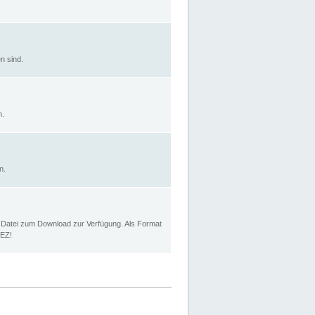
n sind.
n.
n.
p Datei zum Download zur Verfügung. Als Format
MEZ!