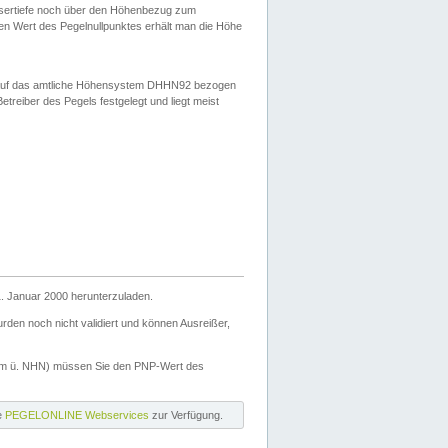
ssertiefe noch über den Höhenbezug zum
en Wert des Pegelnullpunktes erhält man die Höhe
d auf das amtliche Höhensystem DHHN92 bezogen
reiber des Pegels festgelegt und liegt meist
. Januar 2000 herunterzuladen.
den noch nicht validiert und können Ausreißer,
(m ü. NHN) müssen Sie den PNP-Wert des
ie
PEGELONLINE Webservices
zur Verfügung.