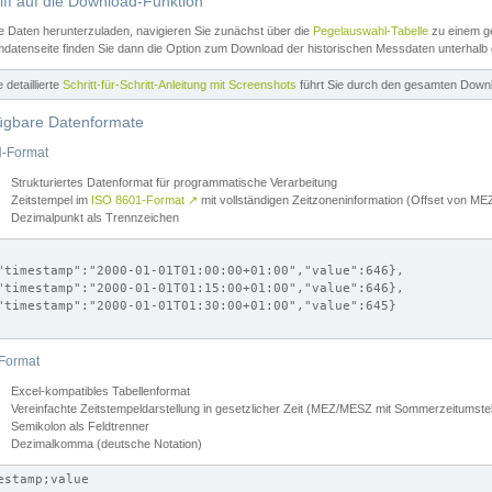
iff auf die Download-Funktion
e Daten herunterzuladen, navigieren Sie zunächst über die
Pegelauswahl-Tabelle
zu einem ge
datenseite finden Sie dann die Option zum Download der historischen Messdaten unterhalb
ne detaillierte
Schritt-für-Schritt-Anleitung mit Screenshots
führt Sie durch den gesamten Down
ügbare Datenformate
-Format
Strukturiertes Datenformat für programmatische Verarbeitung
Zeitstempel im
ISO 8601-Format
↗
mit vollständigen Zeitzoneninformation (Offset von 
Dezimalpunkt als Trennzeichen
"timestamp":"2000-01-01T01:00:00+01:00","value":646},

"timestamp":"2000-01-01T01:15:00+01:00","value":646},

"timestamp":"2000-01-01T01:30:00+01:00","value":645}

Format
Excel-kompatibles Tabellenformat
Vereinfachte Zeitstempeldarstellung in gesetzlicher Zeit (MEZ/MESZ mit Sommerzeitumstel
Semikolon als Feldtrenner
Dezimalkomma (deutsche Notation)
estamp;value
