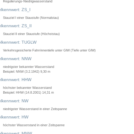
Regulierungs-Niedrigwasserstand
lkennwert: ZS_I
Stauziel I einer Staustufe (Normalstau)
lkennwert: ZS_II
Stauziel II einer Staustufe (Höchststau)
elkennwert: TUGLW
Verkehrsgesicherte Fahrrinnentiefe unter GlW (Tiefe unter GlW)
lkennwert: NNW
niedrigster bekannter Wasserstand
Beispiel: NNW (3.2.1942) 9,30 m
lkennwert: HHW
höchster bekannter Wasserstand
Beispiel: HHW (14.8.2001) 14,31 m
lkennwert: NW
niedrigster Wasserstand in einer Zeitspanne
lkennwert: HW
höchster Wasserstand in einer Zeitspanne
elkennwert: MNW