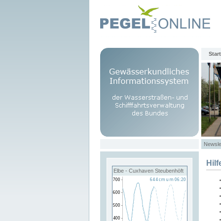
Start
Newsle
Hilf
Elbe - Cuxhaven Steubenhöft