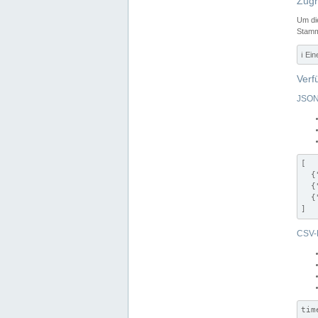
Zugr
Um di
Stamm
ℹ️ Ei
Verf
JSON
[

  {
  {
  {
]
CSV-
tim