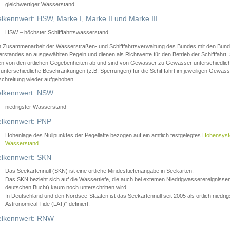
gleichwertiger Wasserstand
lkennwert: HSW, Marke I, Marke II und Marke III
HSW – höchster Schifffahrtswasserstand
in Zusammenarbeit der Wasserstraßen- und Schifffahrtsverwaltung des Bundes mit den Bund
standes an ausgewählten Pegeln und dienen als Richtwerte für den Betrieb der Schifffahrt. 
n von den örtlichen Gegebenheiten ab und sind von Gewässer zu Gewässer unterschiedlich
 unterschiedliche Beschränkungen (z.B. Sperrungen) für die Schifffahrt im jeweiligen Gewäss
schreitung wieder aufgehoben.
lkennwert: NSW
niedrigster Wasserstand
lkennwert: PNP
Höhenlage des Nullpunktes der Pegellatte bezogen auf ein amtlich festgelegtes
Höhensys
Wasserstand
.
lkennwert: SKN
Das Seekartennull (SKN) ist eine örtliche Mindesttiefenangabe in Seekarten.
Das SKN bezieht sich auf die Wassertiefe, die auch bei extemen Niedrigwasserereignissen
deutschen Bucht) kaum noch unterschritten wird.
In Deutschland und den Nordsee-Staaten ist das Seekartennull seit 2005 als örtlich nie
Astronomical Tide (LAT)" definiert.
lkennwert: RNW