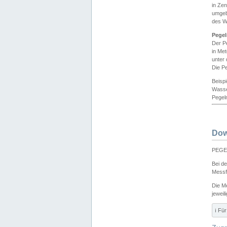
in Ze
umgeb
des W
Pegel
Der P
in Me
unter
Die Pe
Beisp
Wasse
Pegeln
Dow
PEGEL
Bei d
Messf
Die M
jeweil
ℹ️ F