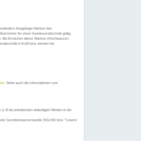
esländern festgelegte Marken des
Sind immer für einen Gewässerabschnitt gültig.
. Bei Erreichen dieser Marken (Hochwasser)
erabschnitt in Kraft bzw. werden bei
tem
. Siehe auch die Informationen zum
 (z.B bei anhaltenden ablandigen Winden in der
drigster Gezeitenwasserstande (NGzW) bzw. "Lowest