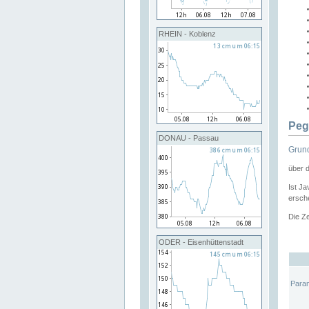
RHEIN - Koblenz
Peg
DONAU - Passau
Grund
über 
Ist Ja
ersche
Die Ze
ODER - Eisenhüttenstadt
Para