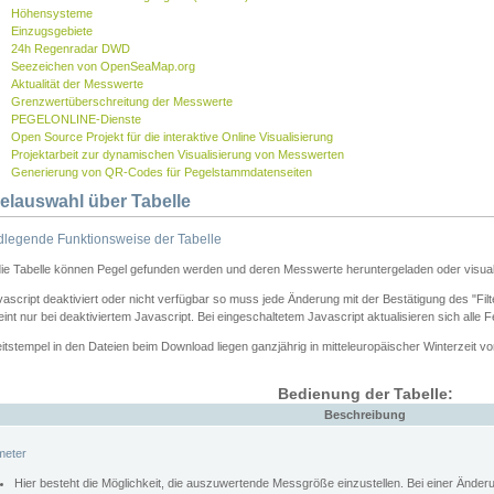
Höhensysteme
Einzugsgebiete
24h Regenradar DWD
Seezeichen von OpenSeaMap.org
Aktualität der Messwerte
Grenzwertüberschreitung der Messwerte
PEGELONLINE-Dienste
Open Source Projekt für die interaktive Online Visualisierung
Projektarbeit zur dynamischen Visualisierung von Messwerten
Generierung von QR-Codes für Pegelstammdatenseiten
elauswahl über Tabelle
legende Funktionsweise der Tabelle
die Tabelle können Pegel gefunden werden und deren Messwerte heruntergeladen oder visuali
vascript deaktiviert oder nicht verfügbar so muss jede Änderung mit der Bestätigung des "Filt
int nur bei deaktiviertem Javascript. Bei eingeschaltetem Javascript aktualisieren sich alle 
itstempel in den Dateien beim Download liegen ganzjährig in mitteleuropäischer Winterzeit vo
Bedienung der Tabelle:
Beschreibung
meter
Hier besteht die Möglichkeit, die auszuwertende Messgröße einzustellen. Bei einer Ände