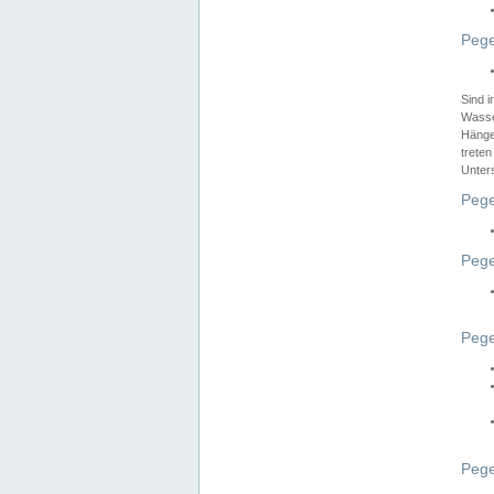
Pege
Sind 
Wasser
Hänge
treten
Unter
Pege
Pege
Pege
Pege