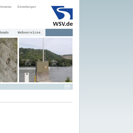
hinweise
Einstellungen
loads
Webservices