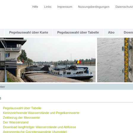
Hilfe
Links
Impressum
Nutzungsbedingungen
Datenschutz
Pegelauswahl über Karte
Pegelauswahl über Tabelle
Abo
Down
tter
e
Pegelauswahl über Tabelle
Kennzeichnende Wasserstände und Pegelkennwerte
Zeitbezug der Messwerte
Der Wasserstand
Download langfristiger Wasserstände und Abflüsse
Astronomische Gezeitenganglinie (Astrotide)