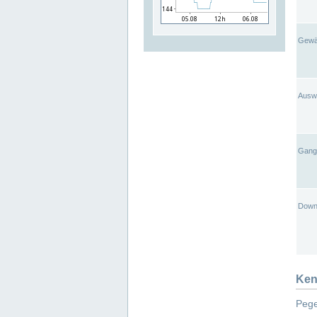
Gewä
Ausw
Gangl
Down
Ken
Pege