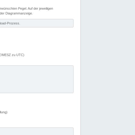
wünschten Pegel. Auf der jeweiligen
 der Diagrammanzeige.
load-Prozess.
MEZ/MESZ zu UTC)
lung)