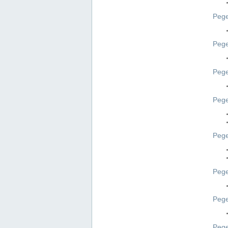
Pege
Pege
Peg
Pege
Pege
Pege
Pege
Peg