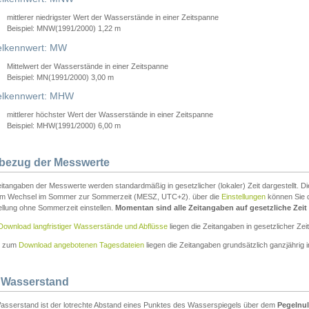
mittlerer niedrigster Wert der Wasserstände in einer Zeitspanne
Beispiel: MNW(1991/2000) 1,22 m
lkennwert: MW
Mittelwert der Wasserstände in einer Zeitspanne
Beispiel: MN(1991/2000) 3,00 m
elkennwert: MHW
mittlerer höchster Wert der Wasserstände in einer Zeitspanne
Beispiel: MHW(1991/2000) 6,00 m
tbezug der Messwerte
itangaben der Messwerte werden standardmäßig in gesetzlicher (lokaler) Zeit dargestellt. D
em Wechsel im Sommer zur Sommerzeit (MESZ, UTC+2). über die
Einstellungen
können Sie d
ellung ohne Sommerzeit einstellen.
Momentan sind alle Zeitangaben auf gesetzliche Zeit e
Download langfristiger Wasserstände und Abflüsse
liegen die Zeitangaben in gesetzlicher Zeit
n zum
Download angebotenen Tagesdateien
liegen die Zeitangaben grundsätzlich ganzjährig in
 Wasserstand
asserstand ist der lotrechte Abstand eines Punktes des Wasserspiegels über dem
Pegelnul