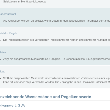
Selektionen im Menü zurückgesetzt.
sserauswahl
Alle Gewässer werden aufgelistet, wenn Daten für den ausgewählten Parameter vorhande
ahl des Pegels
Die Pegellisten zeigen alle verfügbaren Pegel einmal mit Namen und einmal mit Nummer a
inien
Zeigt die ausgewählten Messwerte als Ganglinie. Es können maximal 6 ausgewählt werde
load
Stellt die ausgewählten Messwerte innerhalb eines auswählbaren Zeitbereichs in einer Zi
kann txt, csv oder zrxp verwendet werden. Die Zeitangabe in den Download-Dateien ist 
nzeichnende Wasserstände und Pegelkennwerte
lkennwert: GLW