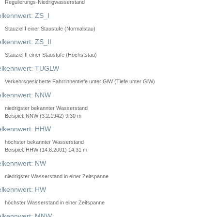
Regulierungs-Niedrigwasserstand
lkennwert: ZS_I
Stauziel I einer Staustufe (Normalstau)
lkennwert: ZS_II
Stauziel II einer Staustufe (Höchststau)
elkennwert: TUGLW
Verkehrsgesicherte Fahrrinnentiefe unter GlW (Tiefe unter GlW)
lkennwert: NNW
niedrigster bekannter Wasserstand
Beispiel: NNW (3.2.1942) 9,30 m
lkennwert: HHW
höchster bekannter Wasserstand
Beispiel: HHW (14.8.2001) 14,31 m
lkennwert: NW
niedrigster Wasserstand in einer Zeitspanne
lkennwert: HW
höchster Wasserstand in einer Zeitspanne
elkennwert: MNW