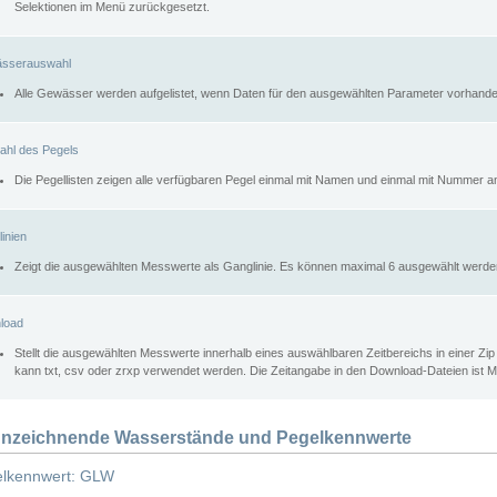
Selektionen im Menü zurückgesetzt.
sserauswahl
Alle Gewässer werden aufgelistet, wenn Daten für den ausgewählten Parameter vorhande
ahl des Pegels
Die Pegellisten zeigen alle verfügbaren Pegel einmal mit Namen und einmal mit Nummer a
inien
Zeigt die ausgewählten Messwerte als Ganglinie. Es können maximal 6 ausgewählt werde
load
Stellt die ausgewählten Messwerte innerhalb eines auswählbaren Zeitbereichs in einer Zi
kann txt, csv oder zrxp verwendet werden. Die Zeitangabe in den Download-Dateien ist 
nzeichnende Wasserstände und Pegelkennwerte
lkennwert: GLW