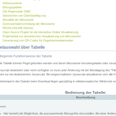
Höhensysteme
Einzugsgebiete
24h Regenradar DWD
Seezeichen von OpenSeaMap.org
Aktualität der Messwerte
Grenzwertüberschreitung der Messwerte
PEGELONLINE-Dienste
Open Source Projekt für die interaktive Online Visualisierung
Projektarbeit zur dynamischen Visualisierung von Messwerten
Generierung von QR-Codes für Pegelstammdatenseiten
elauswahl über Tabelle
legende Funktionsweise der Tabelle
die Tabelle können Pegel gefunden werden und deren Messwerte heruntergeladen oder visuali
vascript deaktiviert oder nicht verfügbar so muss jede Änderung mit der Bestätigung des "Filt
int nur bei deaktiviertem Javascript. Bei eingeschaltetem Javascript aktualisieren sich alle 
itstempel in den Dateien beim Download liegen ganzjährig in mitteleuropäischer Winterzeit vo
Bedienung der Tabelle:
Beschreibung
meter
Hier besteht die Möglichkeit, die auszuwertende Messgröße einzustellen. Bei einer Ände