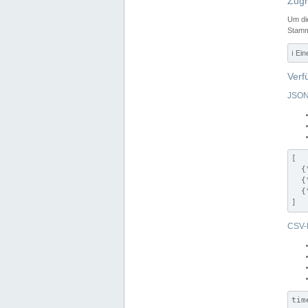
Zugr
Um di
Stamm
ℹ️ Ei
Verf
JSON
[

  {
  {
  {
]
CSV-
tim