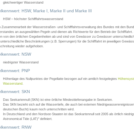
gleichwertiger Wasserstand
lkennwert: HSW, Marke I, Marke II und Marke III
HSW – höchster Schifffahrtswasserstand
in Zusammenarbeit der Wasserstraßen- und Schifffahrtsverwaltung des Bundes mit den Bund
standes an ausgewählten Pegeln und dienen als Richtwerte für den Betrieb der Schifffahrt. 
n von den örtlichen Gegebenheiten ab und sind von Gewässer zu Gewässer unterschiedlich
 unterschiedliche Beschränkungen (z.B. Sperrungen) für die Schifffahrt im jeweiligen Gewäss
schreitung wieder aufgehoben.
lkennwert: NSW
niedrigster Wasserstand
lkennwert: PNP
Höhenlage des Nullpunktes der Pegellatte bezogen auf ein amtlich festgelegtes
Höhensys
Wasserstand
.
lkennwert: SKN
Das Seekartennull (SKN) ist eine örtliche Mindesttiefenangabe in Seekarten.
Das SKN bezieht sich auf die Wassertiefe, die auch bei extemen Niedrigwasserereignissen
deutschen Bucht) kaum noch unterschritten wird.
In Deutschland und den Nordsee-Staaten ist das Seekartennull seit 2005 als örtlich nie
Astronomical Tide (LAT)" definiert.
lkennwert: RNW