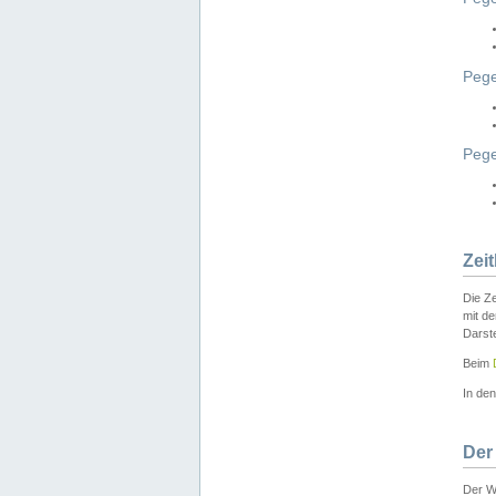
Pege
Peg
Zei
Die Ze
mit d
Darst
Beim
In de
Der
Der W