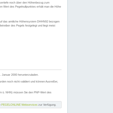
ssertiefe noch über den Höhenbezug zum
en Wert des Pegelnullpunktes erhält man die Höhe
d auf das amtliche Höhensystem DHHN92 bezogen
reiber des Pegels festgelegt und liegt meist
. Januar 2000 herunterzuladen.
den noch nicht validiert und können Ausreißer,
(m ü. NHN) müssen Sie den PNP-Wert des
ie
PEGELONLINE Webservices
zur Verfügung.