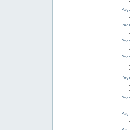
Pege
Pege
Peg
Pege
Pege
Pege
Pege
Peg