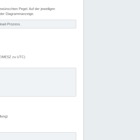
wünschten Pegel. Auf der jeweiligen
 der Diagrammanzeige.
load-Prozess.
MEZ/MESZ zu UTC)
lung)