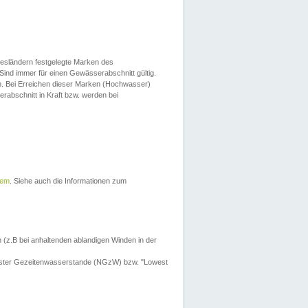
esländern festgelegte Marken des
Sind immer für einen Gewässerabschnitt gültig.
. Bei Erreichen dieser Marken (Hochwasser)
erabschnitt in Kraft bzw. werden bei
tem
. Siehe auch die Informationen zum
 (z.B bei anhaltenden ablandigen Winden in der
drigster Gezeitenwasserstande (NGzW) bzw. "Lowest