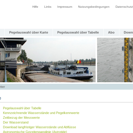
Hilfe
Links
Impressum
Nutzungsbedingungen
Datenschutz
Pegelauswahl über Karte
Pegelauswahl über Tabelle
Abo
Down
tter
e
Pegelauswahl über Tabelle
Kennzeichnende Wasserstände und Pegelkennwerte
Zeitbezug der Messwerte
Der Wasserstand
Download langfristiger Wasserstände und Abflüsse
Astronomische Gezeitenganglinie (Astrotide)