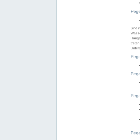
Pege
Sind 
Wasser
Hänge
treten
Unter
Pege
Pege
Pege
Pege