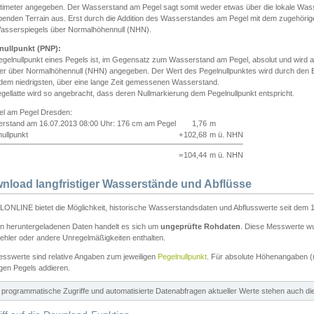
ntimeter angegeben. Der Wasserstand am Pegel sagt somit weder etwas über die lokale Wa
enden Terrain aus. Erst durch die Addition des Wasserstandes am Pegel mit dem zugehörig
asserspiegels über Normalhöhennull (NHN).
nullpunkt (PNP):
egelnullpunkt eines Pegels ist, im Gegensatz zum Wasserstand am Pegel, absolut und wir
ter über Normalhöhennull (NHN) angegeben. Der Wert des Pegelnullpunktes wird durch den Bet
 dem niedrigsten, über eine lange Zeit gemessenen Wasserstand.
gellatte wird so angebracht, dass deren Nullmarkierung dem Pegelnullpunkt entspricht.
iel am Pegel Dresden:
rstand am 16.07.2013 08:00 Uhr: 176 cm am Pegel
1,76
m
ullpunkt
+
102,68
m ü. NHN
=
104,44
m ü. NHN
nload langfristiger Wasserstände und Abflüsse
ONLINE bietet die Möglichkeit, historische Wasserstandsdaten und Abflusswerte seit dem 1
en heruntergeladenen Daten handelt es sich um
ungeprüfte Rohdaten
. Diese Messwerte wur
ehler oder andere Unregelmäßigkeiten enthalten.
esswerte sind relative Angaben zum jeweiligen
Pegelnullpunkt
. Für absolute Höhenangaben 
igen Pegels addieren.
ür programmatische Zugriffe und automatisierte Datenabfragen aktueller Werte stehen auch d