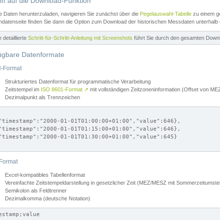
iff auf die Download-Funktion
e Daten herunterzuladen, navigieren Sie zunächst über die
Pegelauswahl-Tabelle
zu einem ge
datenseite finden Sie dann die Option zum Download der historischen Messdaten unterhalb
ne detaillierte
Schritt-für-Schritt-Anleitung mit Screenshots
führt Sie durch den gesamten Down
ügbare Datenformate
-Format
Strukturiertes Datenformat für programmatische Verarbeitung
Zeitstempel im
ISO 8601-Format
↗
mit vollständigen Zeitzoneninformation (Offset von 
Dezimalpunkt als Trennzeichen
"timestamp":"2000-01-01T01:00:00+01:00","value":646},

"timestamp":"2000-01-01T01:15:00+01:00","value":646},

"timestamp":"2000-01-01T01:30:00+01:00","value":645}

Format
Excel-kompatibles Tabellenformat
Vereinfachte Zeitstempeldarstellung in gesetzlicher Zeit (MEZ/MESZ mit Sommerzeitumstel
Semikolon als Feldtrenner
Dezimalkomma (deutsche Notation)
estamp;value
