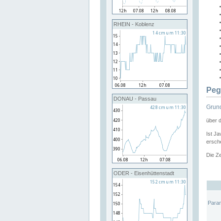
RHEIN - Koblenz
Peg
DONAU - Passau
Grund
über 
Ist Ja
ersche
Die Ze
ODER - Eisenhüttenstadt
Para