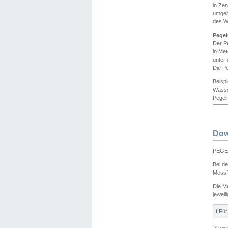
in Ze
umgeb
des W
Pegel
Der P
in Me
unter
Die Pe
Beisp
Wasse
Pegeln
Dow
PEGEL
Bei d
Messf
Die M
jeweil
ℹ️ F