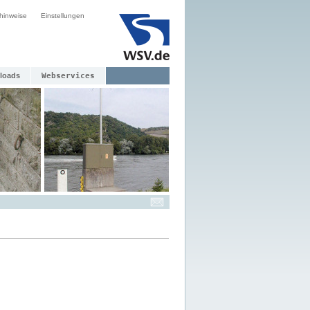
hinweise
Einstellungen
loads
Webservices