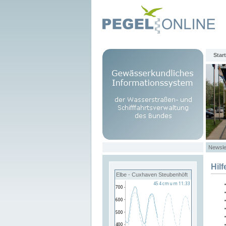
Start
Newsle
Hilf
Elbe - Cuxhaven Steubenhöft