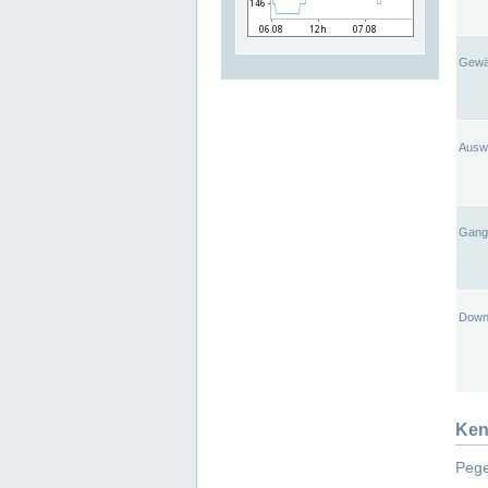
Gewä
Ausw
Gangl
Down
Ken
Pege