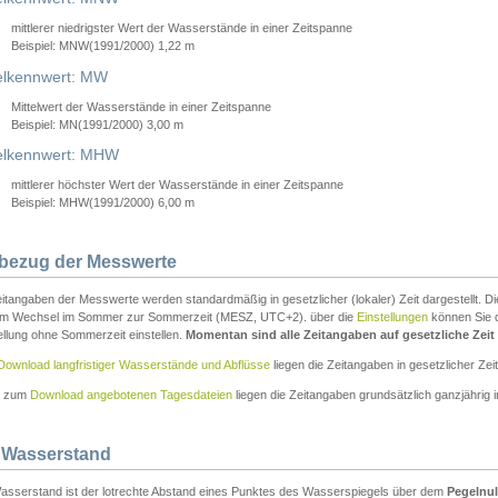
mittlerer niedrigster Wert der Wasserstände in einer Zeitspanne
Beispiel: MNW(1991/2000) 1,22 m
lkennwert: MW
Mittelwert der Wasserstände in einer Zeitspanne
Beispiel: MN(1991/2000) 3,00 m
elkennwert: MHW
mittlerer höchster Wert der Wasserstände in einer Zeitspanne
Beispiel: MHW(1991/2000) 6,00 m
tbezug der Messwerte
itangaben der Messwerte werden standardmäßig in gesetzlicher (lokaler) Zeit dargestellt. D
em Wechsel im Sommer zur Sommerzeit (MESZ, UTC+2). über die
Einstellungen
können Sie d
ellung ohne Sommerzeit einstellen.
Momentan sind alle Zeitangaben auf gesetzliche Zeit e
Download langfristiger Wasserstände und Abflüsse
liegen die Zeitangaben in gesetzlicher Zeit
n zum
Download angebotenen Tagesdateien
liegen die Zeitangaben grundsätzlich ganzjährig in
 Wasserstand
asserstand ist der lotrechte Abstand eines Punktes des Wasserspiegels über dem
Pegelnul