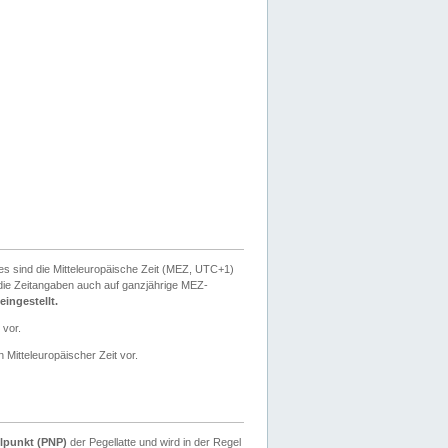
ies sind die Mitteleuropäische Zeit (MEZ, UTC+1)
ie Zeitangaben auch auf ganzjährige MEZ-
ingestellt.
 vor.
 Mitteleuropäischer Zeit vor.
lpunkt (PNP)
der Pegellatte und wird in der Regel