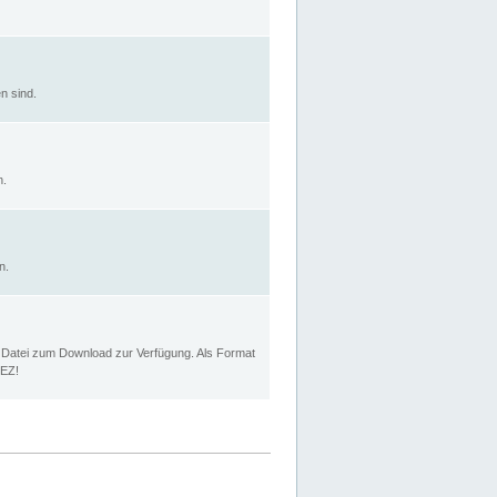
n sind.
n.
n.
p Datei zum Download zur Verfügung. Als Format
MEZ!