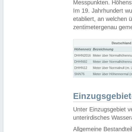
Messpunkten. Höhensy
Im 19. Jahrhundert wu
etabliert, an welchen 
zentimetergenau gem
Deutschland
Höhennetz
Bezeichnung
DHHN2016
Meter über Normalhöhennul
DHHN92
Meter über Normalhöhennul
DHHN12
Meter über Normalnull (m. 
SNN76
Meter über Höhennormal (m
Einzugsgebiet
Unter Einzugsgebiet v
unterirdisches Wasser
Allgemeine Bestandtei