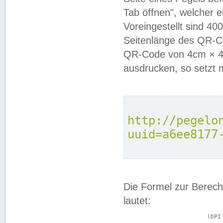
Tab öffnen", welcher 
Voreingestellt sind 4
Seitenlänge des QR-C
QR-Code von 4cm × 4c
ausdrucken, so setzt 
http://pegelo
uuid=a6ee8177
Die Formel zur Berech
lautet:
			(DPI × Druckkantenlänge in cm) ÷ 2,54 = Kantenlänge in Pixel
