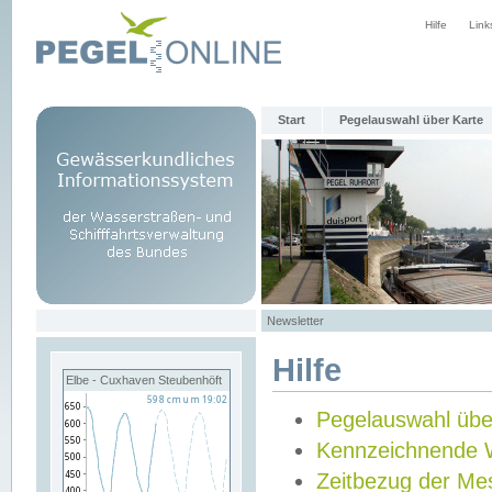
Hilfe
Link
Start
Pegelauswahl über Karte
Newsletter
Hilfe
Elbe - Cuxhaven Steubenhöft
Pegelauswahl übe
Kennzeichnende 
Zeitbezug der Me