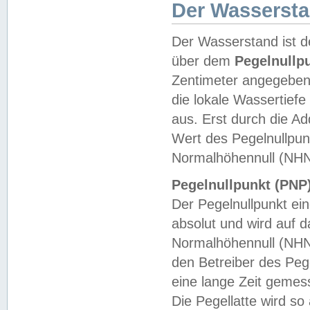
Der Wasserst
Der Wasserstand ist d
über dem
Pegelnullp
Zentimeter angegeben
die lokale Wassertie
aus. Erst durch die A
Wert des Pegelnullpun
Normalhöhennull (NHN
Pegelnullpunkt (PNP)
Der Pegelnullpunkt ei
absolut und wird auf
Normalhöhennull (NHN
den Betreiber des Pege
eine lange Zeit geme
Die Pegellatte wird s