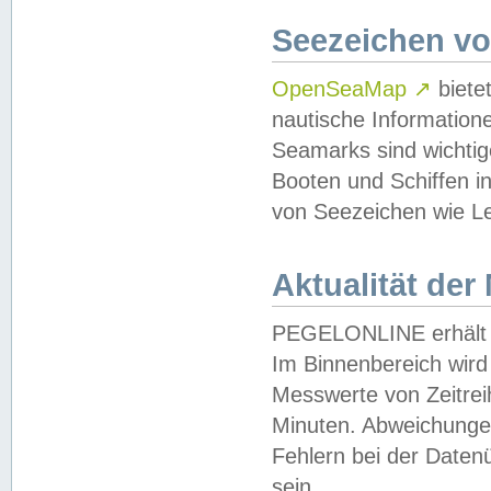
Seezeichen v
OpenSeaMap
↗
biete
nautische Information
Seamarks sind wichtig
Booten und Schiffen i
von Seezeichen wie Le
Aktualität der
PEGELONLINE erhält u
Im Binnenbereich wird 
Messwerte von Zeitreih
Minuten. Abweichungen
Fehlern bei der Daten
sein.