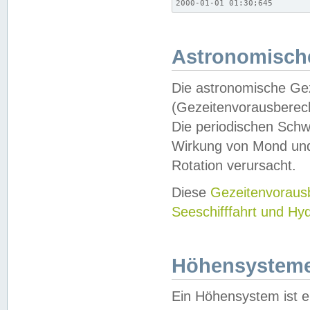
2000-01-01 01:30;645
Astronomische
Die astronomische Gez
(Gezeitenvorausberec
Die periodischen Schw
Wirkung von Mond und
Rotation verursacht.
Diese
Gezeitenvorau
Seeschifffahrt und Hy
Höhensystem
Ein Höhensystem ist e