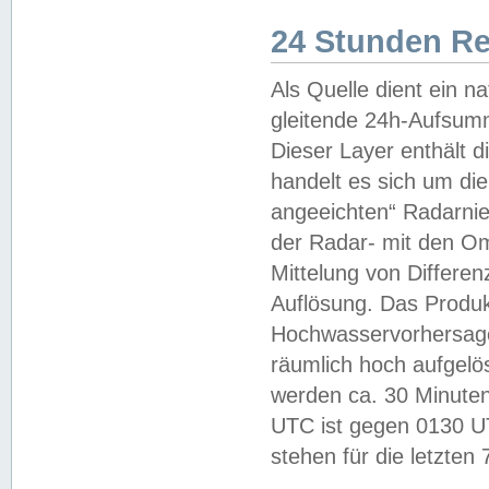
24 Stunden R
Als Quelle dient ein n
gleitende 24h-Aufsum
Dieser Layer enthält
handelt es sich um di
angeeichten“ Radarnie
der Radar- mit den O
Mittelung von Differe
Auflösung. Das Produk
Hochwasservorhersagez
räumlich hoch aufgelö
werden ca. 30 Minuten
UTC ist gegen 0130 UTC
stehen für die letzten