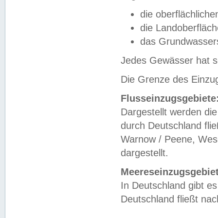
die oberflächlich
die Landoberfläc
das Grundwasser
Jedes Gewässer hat se
Die Grenze des Einzug
Flusseinzugsgebiete
Dargestellt werden die
durch Deutschland fli
Warnow / Peene, Weser
dargestellt.
Meereseinzugsgebiet
In Deutschland gibt 
Deutschland fließt n