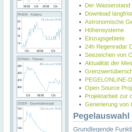
Der Wasserstand
Download langfris
RHEIN - Koblenz
Astronomische Gez
Höhensysteme
Einzugsgebiete
24h Regenradar
Seezeichen von 
DONAU - Passau
Aktualität der Me
Grenzwertübersch
PEGELONLINE-Di
Open Source Projek
Projektarbeit zur
Generierung von 
ODER - Eisenhüttenstadt
Pegelauswahl 
Grundlegende Funkti