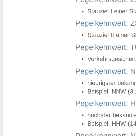
Stauziel I einer S
Pegelkennwert: Z
Stauziel II einer 
Pegelkennwert:
Verkehrsgesichert
Pegelkennwert:
niedrigster bekan
Beispiel: NNW (3
Pegelkennwert:
höchster bekannt
Beispiel: HHW (1
Pegelkennwert: 