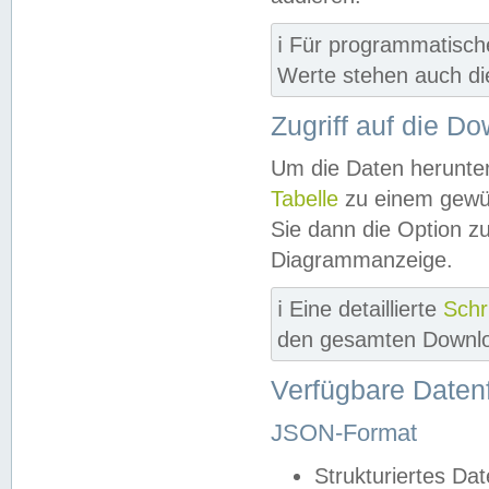
ℹ️ Für programmatisch
Werte stehen auch d
Zugriff auf die D
Um die Daten herunter
Tabelle
zu einem gewün
Sie dann die Option z
Diagrammanzeige.
ℹ️ Eine detaillierte
Schr
den gesamten Downlo
Verfügbare Daten
JSON-Format
Strukturiertes Da