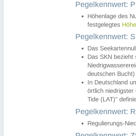
Pegelkennwert: 
Höhenlage des Nul
festgelegtes
Höhe
Pegelkennwert: 
Das Seekartennull
Das SKN bezieht s
Niedrigwassererei
deutschen Bucht) 
In Deutschland un
örtlich niedrigst
Tide (LAT)" definie
Pegelkennwert:
Regulierungs-Nie
Pegelkennwert: Z