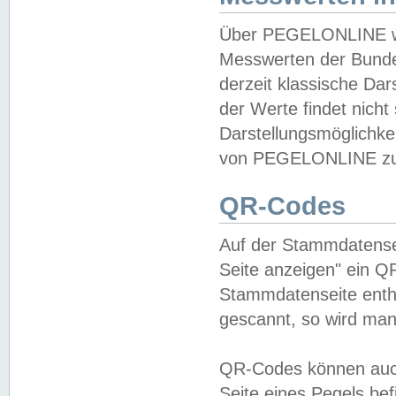
Über PEGELONLINE wer
Messwerten der Bundes
derzeit klassische Da
der Werte findet nicht 
Darstellungsmöglichkei
von PEGELONLINE zu 
QR-Codes
Auf der Stammdatensei
Seite anzeigen" ein Q
Stammdatenseite enthä
gescannt, so wird man
QR-Codes können auc
Seite eines Pegels be