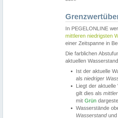
Grenzwertüber
In PEGELONLINE werde
mittleren niedrigsten
einer Zeitspanne in Be
Die farblichen Abstuf
aktuellen Wasserstand
Ist der aktuelle 
als
niedriger Was
Liegt der aktue
gilt dies als
mittle
mit
Grün
dargestel
Wasserstände obe
Wasserstand
und