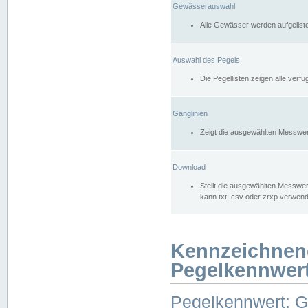
Gewässerauswahl
Alle Gewässer werden aufgelist
Auswahl des Pegels
Die Pegellisten zeigen alle ver
Ganglinien
Zeigt die ausgewählten Messwer
Download
Stellt die ausgewählten Messwer
kann txt, csv oder zrxp verwen
Kennzeichnen
Pegelkennwer
Pegelkennwert: 