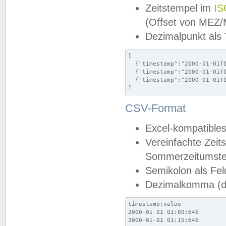
Zeitstempel im
IS
(Offset von MEZ
Dezimalpunkt als
[

  {"timestamp":"2000-01-01T0
  {"timestamp":"2000-01-01T0
  {"timestamp":"2000-01-01T0
]
CSV-Format
Excel-kompatibles
Vereinfachte Zeit
Sommerzeitumstel
Semikolon als Fel
Dezimalkomma (de
timestamp;value

2000-01-01 01:00;646

2000-01-01 01:15;646
