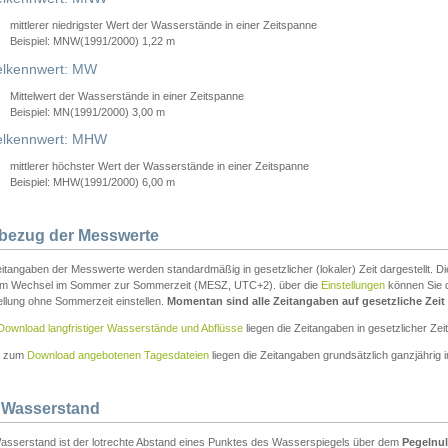
mittlerer niedrigster Wert der Wasserstände in einer Zeitspanne
Beispiel: MNW(1991/2000) 1,22 m
lkennwert: MW
Mittelwert der Wasserstände in einer Zeitspanne
Beispiel: MN(1991/2000) 3,00 m
elkennwert: MHW
mittlerer höchster Wert der Wasserstände in einer Zeitspanne
Beispiel: MHW(1991/2000) 6,00 m
tbezug der Messwerte
itangaben der Messwerte werden standardmäßig in gesetzlicher (lokaler) Zeit dargestellt. D
em Wechsel im Sommer zur Sommerzeit (MESZ, UTC+2). über die
Einstellungen
können Sie d
ellung ohne Sommerzeit einstellen.
Momentan sind alle Zeitangaben auf gesetzliche Zeit e
Download langfristiger Wasserstände und Abflüsse
liegen die Zeitangaben in gesetzlicher Zeit
n zum
Download angebotenen Tagesdateien
liegen die Zeitangaben grundsätzlich ganzjährig in
 Wasserstand
asserstand ist der lotrechte Abstand eines Punktes des Wasserspiegels über dem
Pegelnul