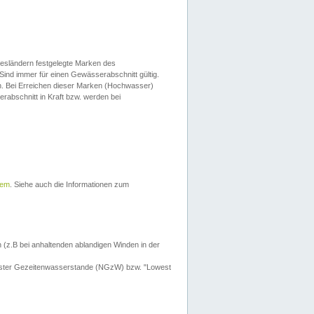
esländern festgelegte Marken des
Sind immer für einen Gewässerabschnitt gültig.
. Bei Erreichen dieser Marken (Hochwasser)
erabschnitt in Kraft bzw. werden bei
tem
. Siehe auch die Informationen zum
 (z.B bei anhaltenden ablandigen Winden in der
drigster Gezeitenwasserstande (NGzW) bzw. "Lowest