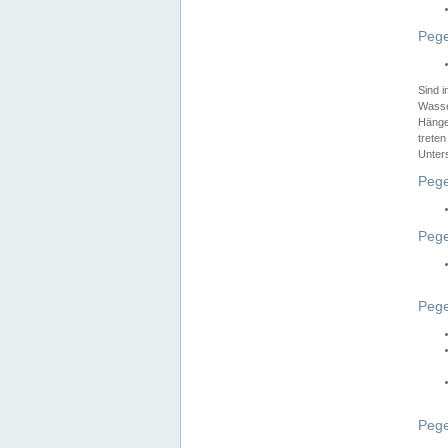
Pege
Sind 
Wasser
Hänge
treten
Unter
Pege
Pege
Pege
Pege