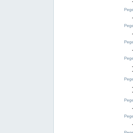
Pege
Pege
Peg
Pege
Pege
Pege
Pege
Peg