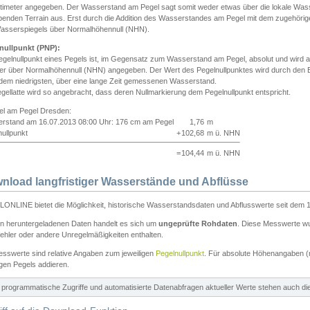
ntimeter angegeben. Der Wasserstand am Pegel sagt somit weder etwas über die lokale Wa
enden Terrain aus. Erst durch die Addition des Wasserstandes am Pegel mit dem zugehörig
asserspiegels über Normalhöhennull (NHN).
nullpunkt (PNP):
egelnullpunkt eines Pegels ist, im Gegensatz zum Wasserstand am Pegel, absolut und wir
ter über Normalhöhennull (NHN) angegeben. Der Wert des Pegelnullpunktes wird durch den Bet
 dem niedrigsten, über eine lange Zeit gemessenen Wasserstand.
gellatte wird so angebracht, dass deren Nullmarkierung dem Pegelnullpunkt entspricht.
iel am Pegel Dresden:
rstand am 16.07.2013 08:00 Uhr: 176 cm am Pegel
1,76
m
ullpunkt
+
102,68
m ü. NHN
=
104,44
m ü. NHN
nload langfristiger Wasserstände und Abflüsse
ONLINE bietet die Möglichkeit, historische Wasserstandsdaten und Abflusswerte seit dem 1
en heruntergeladenen Daten handelt es sich um
ungeprüfte Rohdaten
. Diese Messwerte wur
ehler oder andere Unregelmäßigkeiten enthalten.
esswerte sind relative Angaben zum jeweiligen
Pegelnullpunkt
. Für absolute Höhenangaben 
igen Pegels addieren.
ür programmatische Zugriffe und automatisierte Datenabfragen aktueller Werte stehen auch d