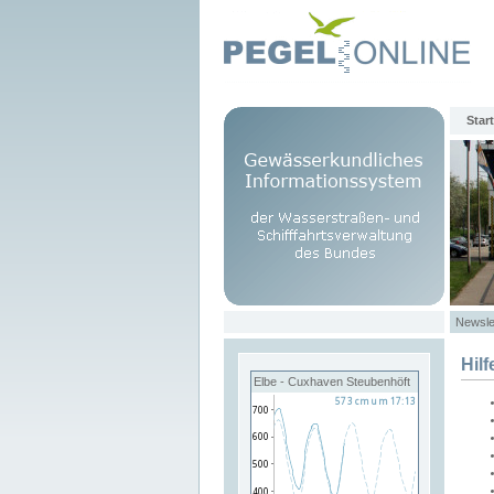
Start
Newsle
Hilf
Elbe - Cuxhaven Steubenhöft