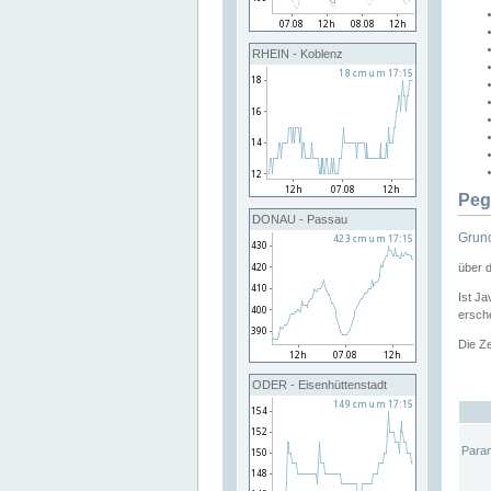
RHEIN - Koblenz
Peg
DONAU - Passau
Grund
über 
Ist Ja
ersche
Die Ze
ODER - Eisenhüttenstadt
Para