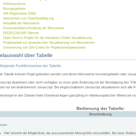
Höhensysteme
Einzugsgebiete
24h Regenradar DWD
Seezeichen von OpenSeaMap.org
Aktualität der Messwerte
Grenzwertüberschreitung der Messwerte
PEGELONLINE-Dienste
Open Source Projekt für die interaktive Online Visualisierung
Projektarbeit zur dynamischen Visualisierung von Messwerten
Generierung von QR-Codes für Pegelstammdatenseiten
elauswahl über Tabelle
legende Funktionsweise der Tabelle
die Tabelle können Pegel gefunden werden und deren Messwerte heruntergeladen oder visuali
vascript deaktiviert oder nicht verfügbar so muss jede Änderung mit der Bestätigung des "Filt
int nur bei deaktiviertem Javascript. Bei eingeschaltetem Javascript aktualisieren sich alle 
itstempel in den Dateien beim Download liegen ganzjährig in mitteleuropäischer Winterzeit vo
Bedienung der Tabelle:
Beschreibung
meter
Hier besteht die Möglichkeit, die auszuwertende Messgröße einzustellen. Bei einer Ände