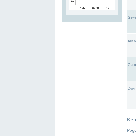
Gewä
Ausw
Gangl
Down
Ken
Pege