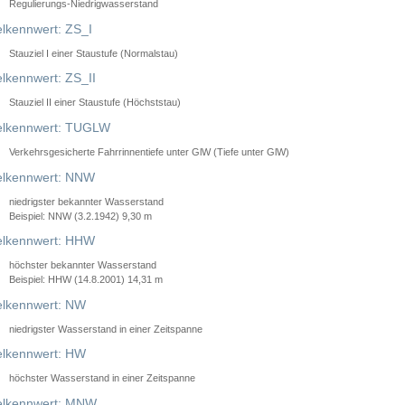
Regulierungs-Niedrigwasserstand
lkennwert: ZS_I
Stauziel I einer Staustufe (Normalstau)
lkennwert: ZS_II
Stauziel II einer Staustufe (Höchststau)
elkennwert: TUGLW
Verkehrsgesicherte Fahrrinnentiefe unter GlW (Tiefe unter GlW)
lkennwert: NNW
niedrigster bekannter Wasserstand
Beispiel: NNW (3.2.1942) 9,30 m
lkennwert: HHW
höchster bekannter Wasserstand
Beispiel: HHW (14.8.2001) 14,31 m
lkennwert: NW
niedrigster Wasserstand in einer Zeitspanne
lkennwert: HW
höchster Wasserstand in einer Zeitspanne
elkennwert: MNW