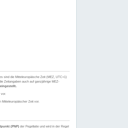
ies sind die Mitteleuropäische Zeit (MEZ, UTC+1)
ie Zeitangaben auch auf ganzjährige MEZ-
ingestellt.
 vor.
 Mitteleuropäischer Zeit vor.
lpunkt (PNP)
der Pegellatte und wird in der Regel