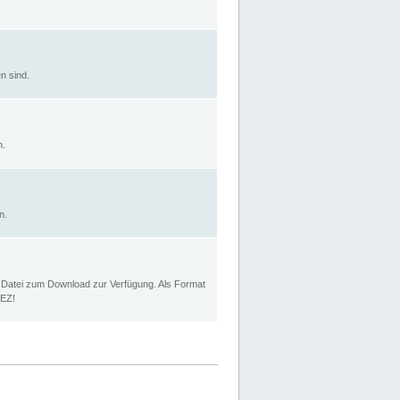
n sind.
n.
n.
p Datei zum Download zur Verfügung. Als Format
MEZ!