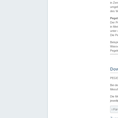
in Ze
umgeb
des W
Pegel
Der P
in Me
unter
Die Pe
Beisp
Wasse
Pegeln
Dow
PEGEL
Bei d
Messf
Die M
jeweil
ℹ️ F