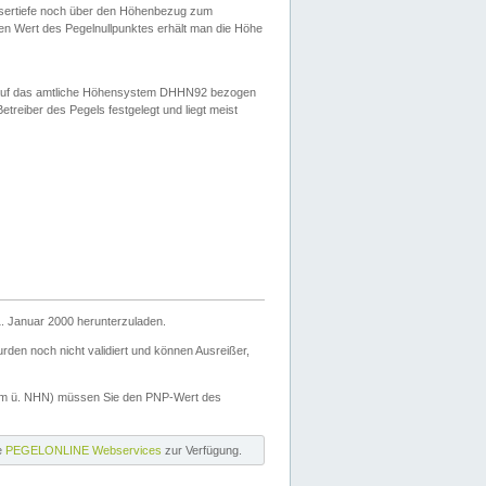
ssertiefe noch über den Höhenbezug zum
en Wert des Pegelnullpunktes erhält man die Höhe
d auf das amtliche Höhensystem DHHN92 bezogen
reiber des Pegels festgelegt und liegt meist
. Januar 2000 herunterzuladen.
den noch nicht validiert und können Ausreißer,
(m ü. NHN) müssen Sie den PNP-Wert des
ie
PEGELONLINE Webservices
zur Verfügung.