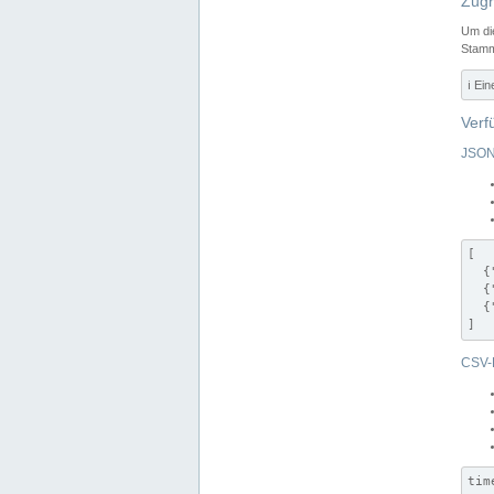
Zugr
Um di
Stamm
ℹ️ Ei
Verf
JSON
[

  {
  {
  {
]
CSV-
tim