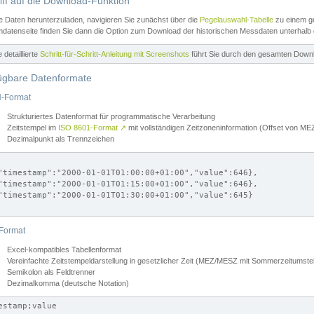
iff auf die Download-Funktion
e Daten herunterzuladen, navigieren Sie zunächst über die
Pegelauswahl-Tabelle
zu einem ge
datenseite finden Sie dann die Option zum Download der historischen Messdaten unterhalb
ne detaillierte
Schritt-für-Schritt-Anleitung mit Screenshots
führt Sie durch den gesamten Down
ügbare Datenformate
-Format
Strukturiertes Datenformat für programmatische Verarbeitung
Zeitstempel im
ISO 8601-Format
↗
mit vollständigen Zeitzoneninformation (Offset von 
Dezimalpunkt als Trennzeichen
"timestamp":"2000-01-01T01:00:00+01:00","value":646},

"timestamp":"2000-01-01T01:15:00+01:00","value":646},

"timestamp":"2000-01-01T01:30:00+01:00","value":645}

Format
Excel-kompatibles Tabellenformat
Vereinfachte Zeitstempeldarstellung in gesetzlicher Zeit (MEZ/MESZ mit Sommerzeitumstel
Semikolon als Feldtrenner
Dezimalkomma (deutsche Notation)
estamp;value
