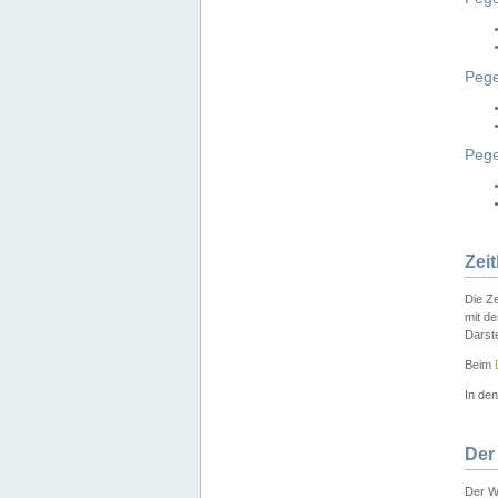
Pege
Peg
Zei
Die Ze
mit d
Darst
Beim
In de
Der
Der W