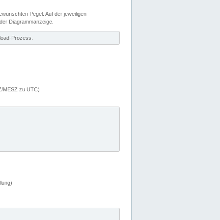
wünschten Pegel. Auf der jeweiligen
 der Diagrammanzeige.
load-Prozess.
MEZ/MESZ zu UTC)
lung)