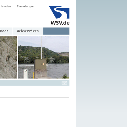
hinweise
Einstellungen
loads
Webservices