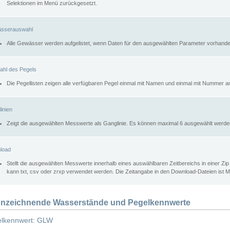
Selektionen im Menü zurückgesetzt.
sserauswahl
Alle Gewässer werden aufgelistet, wenn Daten für den ausgewählten Parameter vorhande
ahl des Pegels
Die Pegellisten zeigen alle verfügbaren Pegel einmal mit Namen und einmal mit Nummer a
inien
Zeigt die ausgewählten Messwerte als Ganglinie. Es können maximal 6 ausgewählt werde
load
Stellt die ausgewählten Messwerte innerhalb eines auswählbaren Zeitbereichs in einer Zi
kann txt, csv oder zrxp verwendet werden. Die Zeitangabe in den Download-Dateien ist 
nzeichnende Wasserstände und Pegelkennwerte
lkennwert: GLW