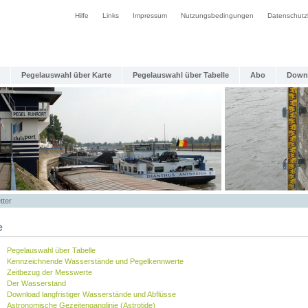
Hilfe
Links
Impressum
Nutzungsbedingungen
Datenschutz
Pegelauswahl über Karte
Pegelauswahl über Tabelle
Abo
Down
tter
e
Pegelauswahl über Tabelle
Kennzeichnende Wasserstände und Pegelkennwerte
Zeitbezug der Messwerte
Der Wasserstand
Download langfristiger Wasserstände und Abflüsse
Astronomische Gezeitenganglinie (Astrotide)