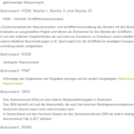
gleichwertiger Wasserstand
lkennwert: HSW, Marke I, Marke II und Marke III
HSW – höchster Schifffahrtswasserstand
in Zusammenarbeit der Wasserstraßen- und Schifffahrtsverwaltung des Bundes mit den Bund
standes an ausgewählten Pegeln und dienen als Richtwerte für den Betrieb der Schifffahrt. 
n von den örtlichen Gegebenheiten ab und sind von Gewässer zu Gewässer unterschiedlich
 unterschiedliche Beschränkungen (z.B. Sperrungen) für die Schifffahrt im jeweiligen Gewäss
schreitung wieder aufgehoben.
lkennwert: NSW
niedrigster Wasserstand
lkennwert: PNP
Höhenlage des Nullpunktes der Pegellatte bezogen auf ein amtlich festgelegtes
Höhensys
Wasserstand
.
lkennwert: SKN
Das Seekartennull (SKN) ist eine örtliche Mindesttiefenangabe in Seekarten.
Das SKN bezieht sich auf die Wassertiefe, die auch bei extemen Niedrigwasserereignissen
deutschen Bucht) kaum noch unterschritten wird.
In Deutschland und den Nordsee-Staaten ist das Seekartennull seit 2005 als örtlich nie
Astronomical Tide (LAT)" definiert.
lkennwert: RNW