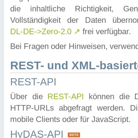
die inhaltliche Richtigkeit, Gen
Vollständigkeit der Daten über
DL-DE->Zero-2.0
↗
frei verfügbar.
Bei Fragen oder Hinweisen, verwend
REST- und XML-basiert
REST-API
Über die
REST-API
können die Da
HTTP-URLs abgefragt werden. Dies
mobile Clients oder für JavaScript.
HyDAS-API
BETA