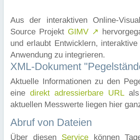
Aus der interaktiven Online-Vis
Source Projekt
GIMV
↗
hervorgega
und erlaubt Entwicklern, interaktive
Anwendung zu integrieren.
XML-Dokument "Pegelständ
Aktuelle Informationen zu den P
eine
direkt adressierbare URL
als
aktuellen Messwerte liegen hier ganz
Abruf von Dateien
Über diesen
Service
können Tages