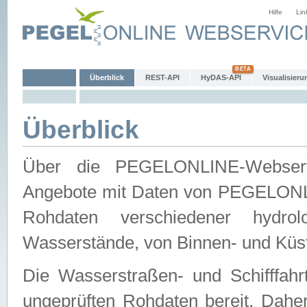
Hilfe
Lin
Überblick
REST-API
HyDAS-API
Visualisieru
Überblick
Über die PEGELONLINE-Webservic
Angebote mit Daten von PEGELONLI
Rohdaten verschiedener hydro
Wasserstände, von Binnen- und Küs
Die Wasserstraßen- und Schifffahr
ungeprüften Rohdaten bereit. Daher