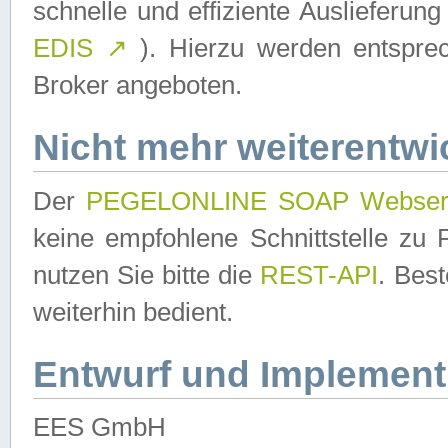
schnelle und effiziente Auslieferun
EDIS
↗
). Hierzu werden entspr
Broker angeboten.
Nicht mehr weiterentwi
Der
PEGELONLINE SOAP Webser
keine empfohlene Schnittstelle z
nutzen Sie bitte die
REST-API
. Bes
weiterhin bedient.
Entwurf und Implement
EES GmbH