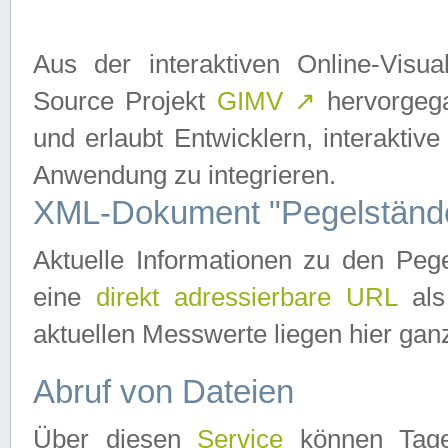
Aus der interaktiven Online-Vis
Source Projekt
GIMV
↗
hervorgega
und erlaubt Entwicklern, interaktive
Anwendung zu integrieren.
XML-Dokument "Pegelständ
Aktuelle Informationen zu den P
eine
direkt adressierbare URL
als
aktuellen Messwerte liegen hier ganz
Abruf von Dateien
Über diesen
Service
können Tages