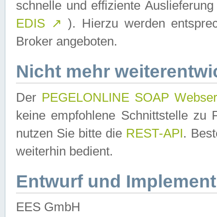
schnelle und effiziente Auslieferun
EDIS
↗
). Hierzu werden entspr
Broker angeboten.
Nicht mehr weiterentwi
Der
PEGELONLINE SOAP Webser
keine empfohlene Schnittstelle z
nutzen Sie bitte die
REST-API
. Bes
weiterhin bedient.
Entwurf und Implement
EES GmbH