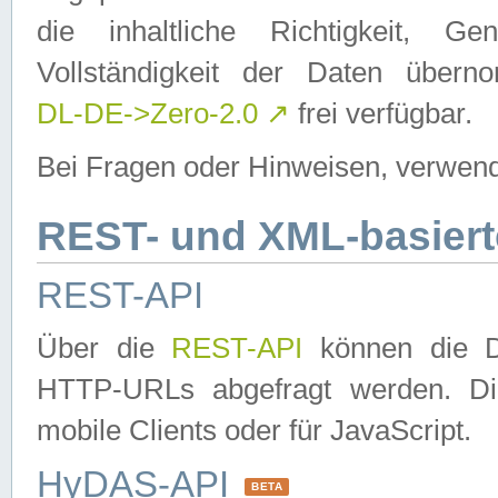
die inhaltliche Richtigkeit, Gen
Vollständigkeit der Daten über
DL-DE->Zero-2.0
↗
frei verfügbar.
Bei Fragen oder Hinweisen, verwend
REST- und XML-basiert
REST-API
Über die
REST-API
können die Da
HTTP-URLs abgefragt werden. Dies
mobile Clients oder für JavaScript.
HyDAS-API
BETA