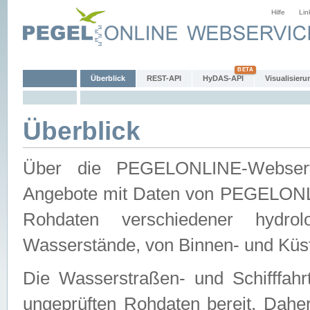
Hilfe
Lin
Überblick
REST-API
HyDAS-API
Visualisieru
Überblick
Über die PEGELONLINE-Webservic
Angebote mit Daten von PEGELONLI
Rohdaten verschiedener hydro
Wasserstände, von Binnen- und Küs
Die Wasserstraßen- und Schifffahr
ungeprüften Rohdaten bereit. Daher