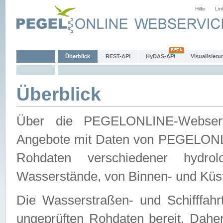
Hilfe
Lin
Überblick
REST-API
HyDAS-API
Visualisieru
Überblick
Über die PEGELONLINE-Webservic
Angebote mit Daten von PEGELONLI
Rohdaten verschiedener hydro
Wasserstände, von Binnen- und Küs
Die Wasserstraßen- und Schifffahr
ungeprüften Rohdaten bereit. Daher