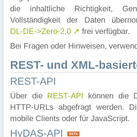
die inhaltliche Richtigkeit, Gen
Vollständigkeit der Daten über
DL-DE->Zero-2.0
↗
frei verfügbar.
Bei Fragen oder Hinweisen, verwend
REST- und XML-basiert
REST-API
Über die
REST-API
können die Da
HTTP-URLs abgefragt werden. Dies
mobile Clients oder für JavaScript.
HyDAS-API
BETA