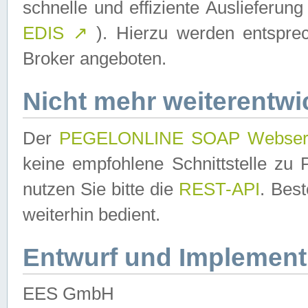
schnelle und effiziente Auslieferun
EDIS
↗
). Hierzu werden entspr
Broker angeboten.
Nicht mehr weiterentwi
Der
PEGELONLINE SOAP Webser
keine empfohlene Schnittstelle z
nutzen Sie bitte die
REST-API
. Bes
weiterhin bedient.
Entwurf und Implement
EES GmbH