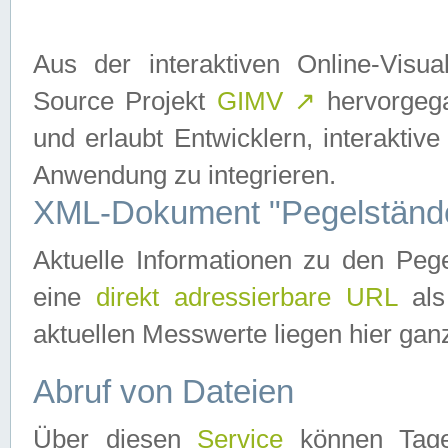
Aus der interaktiven Online-Vis
Source Projekt
GIMV
↗
hervorgega
und erlaubt Entwicklern, interaktive
Anwendung zu integrieren.
XML-Dokument "Pegelständ
Aktuelle Informationen zu den P
eine
direkt adressierbare URL
als
aktuellen Messwerte liegen hier ganz
Abruf von Dateien
Über diesen
Service
können Tages