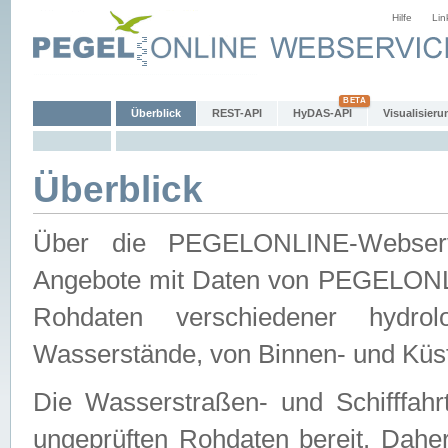
Hilfe
Lin
Überblick
REST-API
HyDAS-API
Visualisieru
Überblick
Über die PEGELONLINE-Webservic
Angebote mit Daten von PEGELONLI
Rohdaten verschiedener hydro
Wasserstände, von Binnen- und Küs
Die Wasserstraßen- und Schifffahr
ungeprüften Rohdaten bereit. Daher