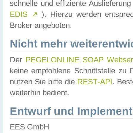
schnelle und effiziente Auslieferun
EDIS
↗
). Hierzu werden entspr
Broker angeboten.
Nicht mehr weiterentwi
Der
PEGELONLINE SOAP Webser
keine empfohlene Schnittstelle z
nutzen Sie bitte die
REST-API
. Bes
weiterhin bedient.
Entwurf und Implement
EES GmbH