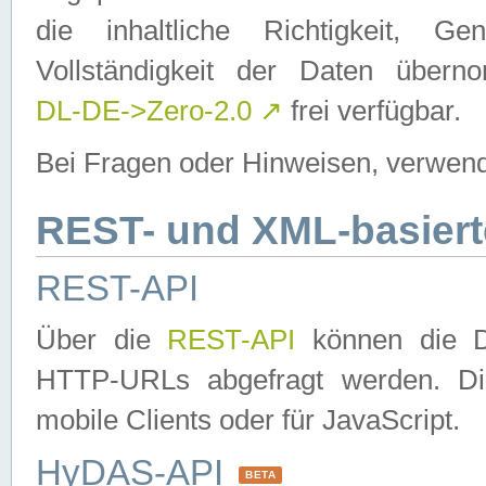
die inhaltliche Richtigkeit, Gen
Vollständigkeit der Daten über
DL-DE->Zero-2.0
↗
frei verfügbar.
Bei Fragen oder Hinweisen, verwend
REST- und XML-basiert
REST-API
Über die
REST-API
können die Da
HTTP-URLs abgefragt werden. Dies
mobile Clients oder für JavaScript.
HyDAS-API
BETA