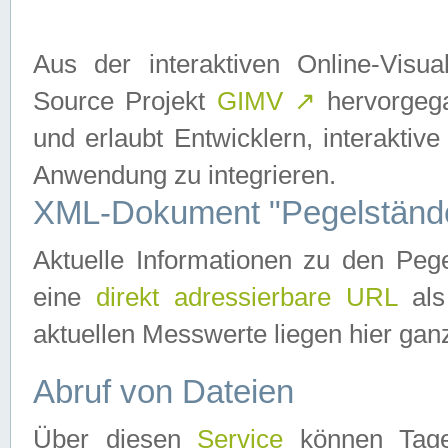
Aus der interaktiven Online-Vis
Source Projekt
GIMV
↗
hervorgega
und erlaubt Entwicklern, interaktive
Anwendung zu integrieren.
XML-Dokument "Pegelständ
Aktuelle Informationen zu den P
eine
direkt adressierbare URL
als
aktuellen Messwerte liegen hier ganz
Abruf von Dateien
Über diesen
Service
können Tages