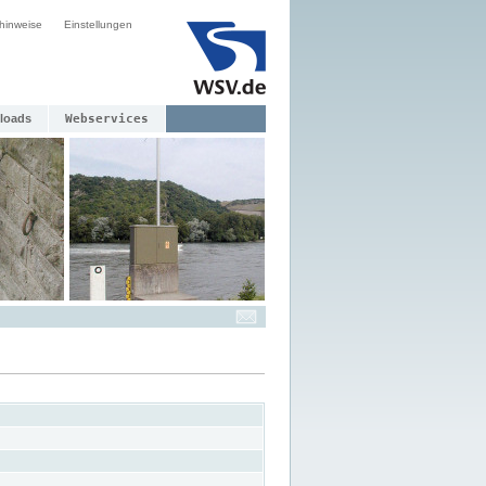
hinweise
Einstellungen
loads
Webservices