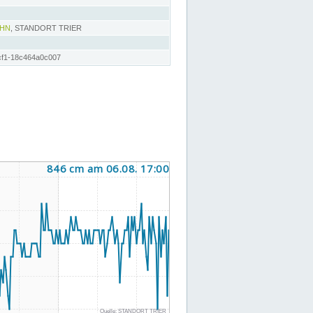
AHN
, STANDORT TRIER
cf1-18c464a0c007