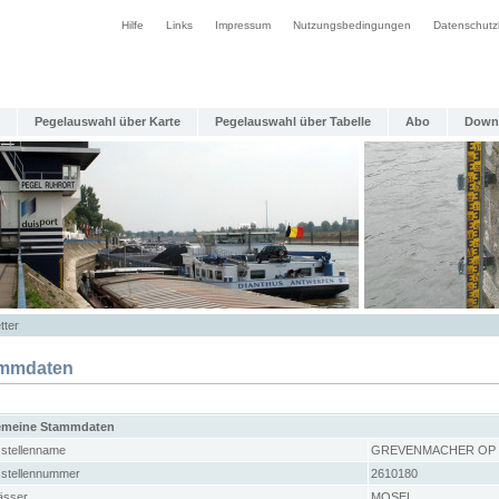
Hilfe
Links
Impressum
Nutzungsbedingungen
Datenschutz
Pegelauswahl über Karte
Pegelauswahl über Tabelle
Abo
Down
tter
mmdaten
emeine Stammdaten
stellenname
GREVENMACHER OP
stellennummer
2610180
sser
MOSEL