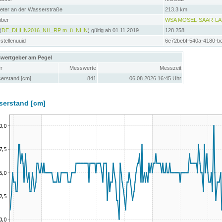
meter an der Wasserstraße
213.3 km
iber
WSA MOSEL-SAAR-L
(
DE_DHHN2016_NH_RP m. ü. NHN
) gültig ab 01.11.2019
128.258
tellenuuid
6e72bebf-540a-4180-b
wertgeber am Pegel
r
Messwerte
Messzeit
erstand [cm]
841
06.08.2026 16:45 Uhr
serstand [cm]