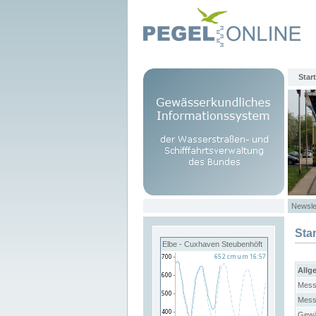
Start
Newsle
Sta
Elbe - Cuxhaven Steubenhöft
Allg
Mess
Mess
Gewä