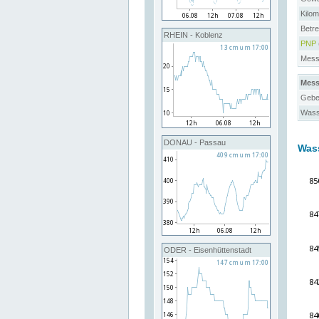
Kilo
Betre
RHEIN - Koblenz
PNP
Messs
Mess
Gebe
Wass
DONAU - Passau
Was
ODER - Eisenhüttenstadt