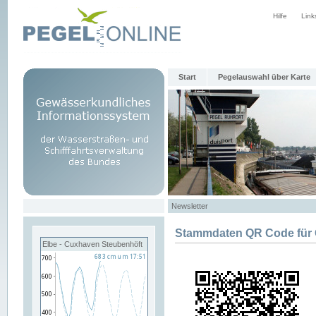
Hilfe
Link
Start
Pegelauswahl über Karte
Newsletter
Stammdaten QR Code für
Elbe - Cuxhaven Steubenhöft