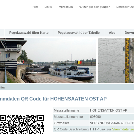
Hilfe
Links
Impressum
Nutzungsbedingungen
Datenschutz
Pegelauswahl über Karte
Pegelauswahl über Tabelle
Abo
Down
tter
mmdaten QR Code für HOHENSAATEN OST AP
Messstellenname
HOHENSAATEN OST AP
Messstellennummer
603090
Gewässer
VERBINDUNGSKANAL HOH
QR Code Beschreibung
HTTP Link zur
Stammdatense