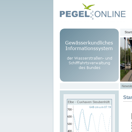
Start
Newsle
Sta
Elbe - Cuxhaven Steubenhöft