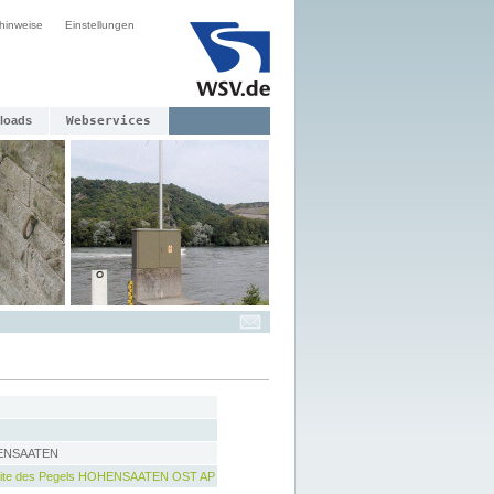
hinweise
Einstellungen
loads
Webservices
ENSAATEN
ite des Pegels HOHENSAATEN OST AP