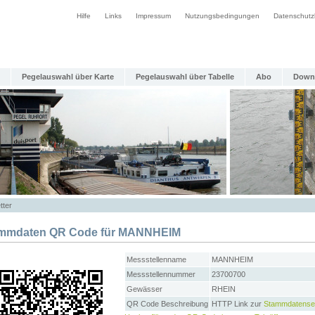
Hilfe
Links
Impressum
Nutzungsbedingungen
Datenschutz
Pegelauswahl über Karte
Pegelauswahl über Tabelle
Abo
Down
tter
mmdaten QR Code für MANNHEIM
Messstellenname
MANNHEIM
Messstellennummer
23700700
Gewässer
RHEIN
QR Code Beschreibung
HTTP Link zur
Stammdatense