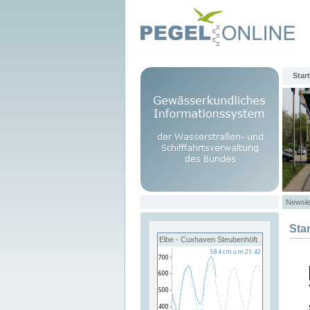
Start
Newsle
Sta
Elbe - Cuxhaven Steubenhöft