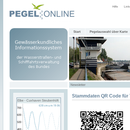
Hilfe
Link
Start
Pegelauswahl über Karte
Newsletter
Stammdaten QR Code fü
Elbe - Cuxhaven Steubenhöft