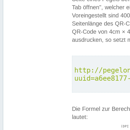
Tab öffnen", welcher 
Voreingestellt sind 4
Seitenlänge des QR-C
QR-Code von 4cm × 4c
ausdrucken, so setzt 
http://pegelo
uuid=a6ee8177
Die Formel zur Berech
lautet:
			(DPI × Druckkantenlänge in cm) ÷ 2,54 = Kantenlänge in Pixel
