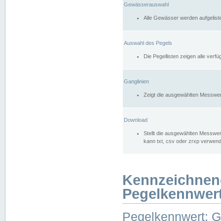
Gewässerauswahl
Alle Gewässer werden aufgelist
Auswahl des Pegels
Die Pegellisten zeigen alle ver
Ganglinien
Zeigt die ausgewählten Messwer
Download
Stellt die ausgewählten Messwer
kann txt, csv oder zrxp verwen
Kennzeichnen
Pegelkennwer
Pegelkennwert: 