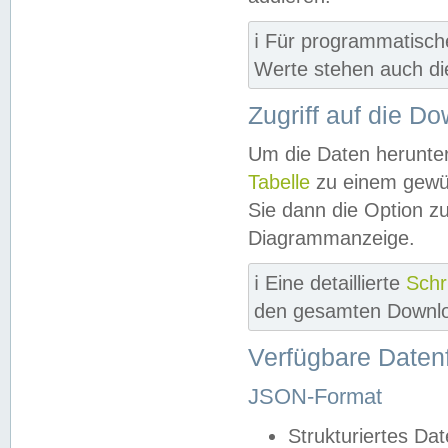
ℹ️ Für programmatisch
Werte stehen auch d
Zugriff auf die D
Um die Daten herunter
Tabelle
zu einem gewün
Sie dann die Option z
Diagrammanzeige.
ℹ️ Eine detaillierte
Schr
den gesamten Downlo
Verfügbare Daten
JSON-Format
Strukturiertes Da