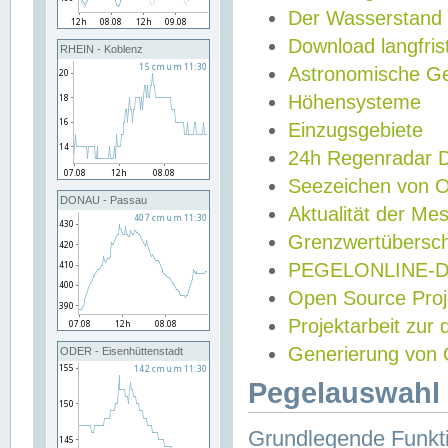
Der Wasserstand
Download langfris
RHEIN - Koblenz
Astronomische Gez
Höhensysteme
Einzugsgebiete
24h Regenradar
Seezeichen von 
DONAU - Passau
Aktualität der Me
Grenzwertübersch
PEGELONLINE-Di
Open Source Projek
Projektarbeit zur
Generierung von 
ODER - Eisenhüttenstadt
Pegelauswahl 
Grundlegende Funkti