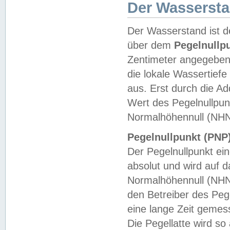
Der Wasserst
Der Wasserstand ist d
über dem
Pegelnullp
Zentimeter angegeben
die lokale Wassertie
aus. Erst durch die A
Wert des Pegelnullpun
Normalhöhennull (NHN
Pegelnullpunkt (PNP)
Der Pegelnullpunkt ei
absolut und wird auf
Normalhöhennull (NHN
den Betreiber des Pege
eine lange Zeit geme
Die Pegellatte wird s