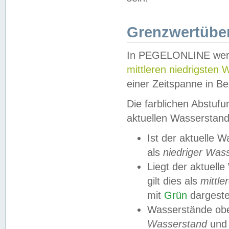
Grenzwertüber
In PEGELONLINE werde
mittleren niedrigsten
einer Zeitspanne in Be
Die farblichen Abstuf
aktuellen Wasserstand
Ist der aktuelle 
als
niedriger Was
Liegt der aktue
gilt dies als
mittle
mit
Grün
dargestel
Wasserstände obe
Wasserstand
und