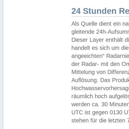
24 Stunden R
Als Quelle dient ein n
gleitende 24h-Aufsum
Dieser Layer enthält
handelt es sich um di
angeeichten“ Radarnie
der Radar- mit den O
Mittelung von Differe
Auflösung. Das Produk
Hochwasservorhersagez
räumlich hoch aufgelö
werden ca. 30 Minuten
UTC ist gegen 0130 UTC
stehen für die letzten