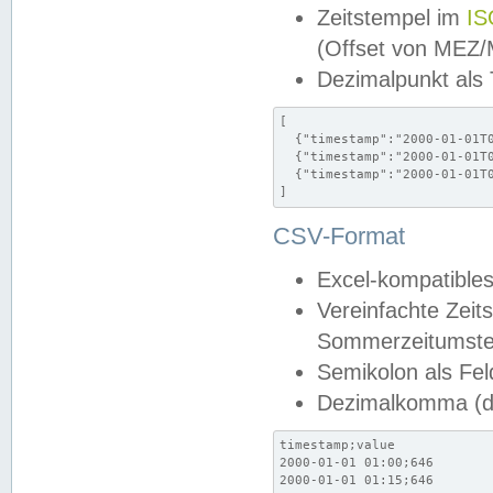
Zeitstempel im
IS
(Offset von MEZ
Dezimalpunkt als
[

  {"timestamp":"2000-01-01T0
  {"timestamp":"2000-01-01T0
  {"timestamp":"2000-01-01T0
]
CSV-Format
Excel-kompatibles
Vereinfachte Zeit
Sommerzeitumstel
Semikolon als Fel
Dezimalkomma (de
timestamp;value

2000-01-01 01:00;646

2000-01-01 01:15;646
