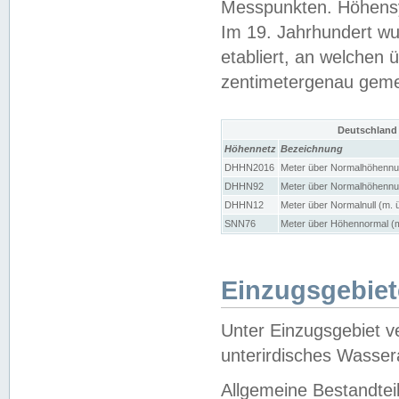
Messpunkten. Höhensy
Im 19. Jahrhundert wu
etabliert, an welchen 
zentimetergenau gem
Deutschland
Höhennetz
Bezeichnung
DHHN2016
Meter über Normalhöhennul
DHHN92
Meter über Normalhöhennul
DHHN12
Meter über Normalnull (m. 
SNN76
Meter über Höhennormal (m
Einzugsgebiet
Unter Einzugsgebiet v
unterirdisches Wasser
Allgemeine Bestandtei