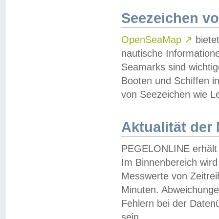
Seezeichen v
OpenSeaMap
↗
biete
nautische Information
Seamarks sind wichtig
Booten und Schiffen i
von Seezeichen wie Le
Aktualität der
PEGELONLINE erhält u
Im Binnenbereich wird 
Messwerte von Zeitreih
Minuten. Abweichungen
Fehlern bei der Daten
sein.