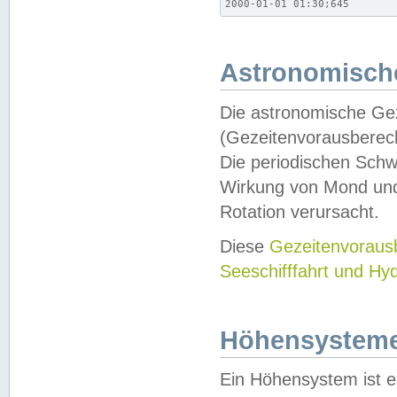
2000-01-01 01:30;645
Astronomische
Die astronomische Gez
(Gezeitenvorausberec
Die periodischen Schw
Wirkung von Mond und
Rotation verursacht.
Diese
Gezeitenvorau
Seeschifffahrt und Hy
Höhensystem
Ein Höhensystem ist e