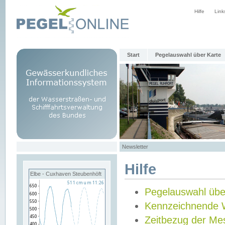
Hilfe
Link
Start
Pegelauswahl über Karte
Newsletter
Hilfe
Elbe - Cuxhaven Steubenhöft
Pegelauswahl übe
Kennzeichnende 
Zeitbezug der Me