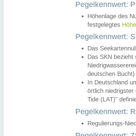
Pegelkennwert: 
Höhenlage des Nul
festgelegtes
Höhe
Pegelkennwert: 
Das Seekartennull
Das SKN bezieht s
Niedrigwassererei
deutschen Bucht) 
In Deutschland un
örtlich niedrigst
Tide (LAT)" definie
Pegelkennwert:
Regulierungs-Nie
Pegelkennwert: Z