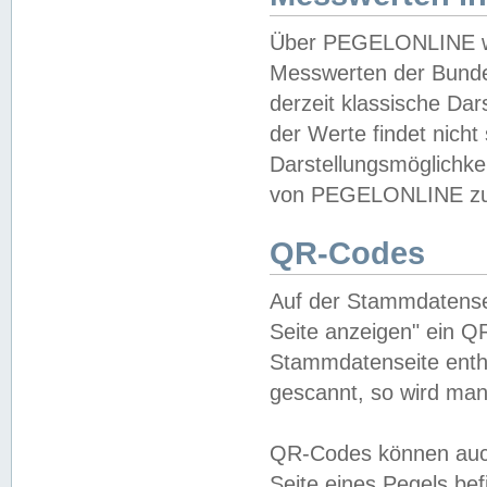
Über PEGELONLINE wer
Messwerten der Bundes
derzeit klassische Da
der Werte findet nicht 
Darstellungsmöglichkei
von PEGELONLINE zu 
QR-Codes
Auf der Stammdatensei
Seite anzeigen" ein Q
Stammdatenseite enthä
gescannt, so wird man
QR-Codes können auc
Seite eines Pegels be