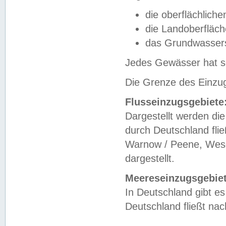
die oberflächlich
die Landoberfläc
das Grundwasser
Jedes Gewässer hat se
Die Grenze des Einzug
Flusseinzugsgebiete
Dargestellt werden die
durch Deutschland fli
Warnow / Peene, Weser
dargestellt.
Meereseinzugsgebiet
In Deutschland gibt 
Deutschland fließt n