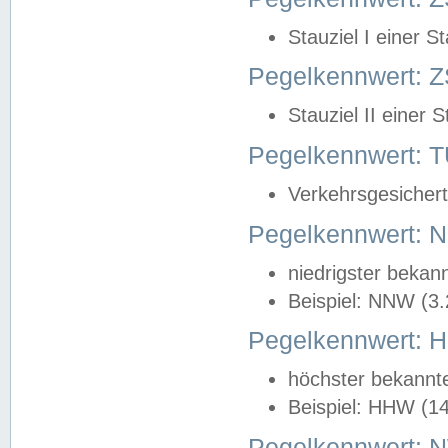
Stauziel I einer S
Pegelkennwert: Z
Stauziel II einer 
Pegelkennwert:
Verkehrsgesichert
Pegelkennwert:
niedrigster bekan
Beispiel: NNW (3
Pegelkennwert:
höchster bekannt
Beispiel: HHW (1
Pegelkennwert: 