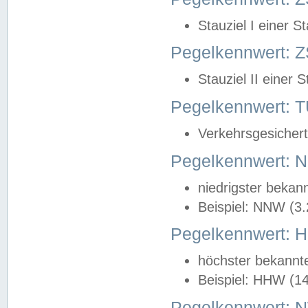
Stauziel I einer S
Pegelkennwert: Z
Stauziel II einer 
Pegelkennwert:
Verkehrsgesichert
Pegelkennwert:
niedrigster bekan
Beispiel: NNW (3
Pegelkennwert:
höchster bekannt
Beispiel: HHW (1
Pegelkennwert: 