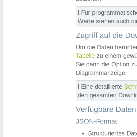
ℹ️ Für programmatisch
Werte stehen auch d
Zugriff auf die D
Um die Daten herunter
Tabelle
zu einem gewün
Sie dann die Option z
Diagrammanzeige.
ℹ️ Eine detaillierte
Schr
den gesamten Downlo
Verfügbare Daten
JSON-Format
Strukturiertes Da