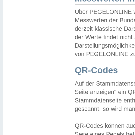
Über PEGELONLINE wer
Messwerten der Bundes
derzeit klassische Da
der Werte findet nicht 
Darstellungsmöglichkei
von PEGELONLINE zu 
QR-Codes
Auf der Stammdatensei
Seite anzeigen" ein Q
Stammdatenseite enthä
gescannt, so wird man
QR-Codes können auc
Seite eines Pegels be