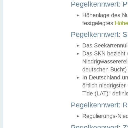
Pegelkennwert: 
Höhenlage des Nul
festgelegtes
Höhe
Pegelkennwert: 
Das Seekartennull
Das SKN bezieht s
Niedrigwassererei
deutschen Bucht) 
In Deutschland un
örtlich niedrigst
Tide (LAT)" definie
Pegelkennwert:
Regulierungs-Nie
Pegelkennwert: Z