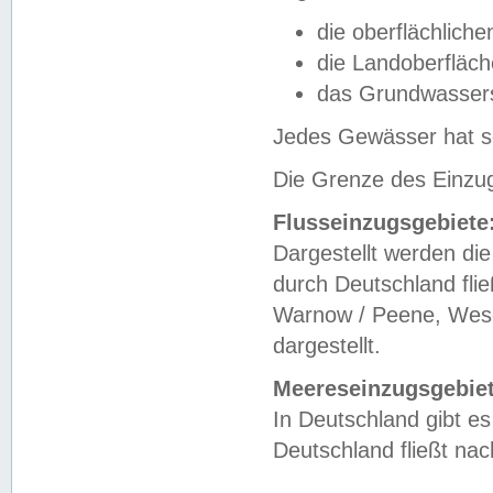
die oberflächlich
die Landoberfläc
das Grundwasser
Jedes Gewässer hat se
Die Grenze des Einzug
Flusseinzugsgebiete
Dargestellt werden die
durch Deutschland fli
Warnow / Peene, Weser
dargestellt.
Meereseinzugsgebiet
In Deutschland gibt 
Deutschland fließt n