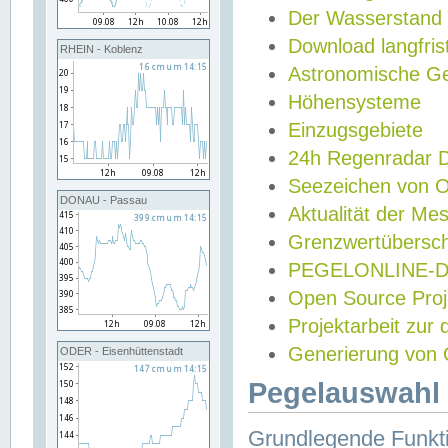
Der Wasserstand
Download langfris
RHEIN - Koblenz
Astronomische Gez
Höhensysteme
Einzugsgebiete
24h Regenradar
Seezeichen von 
DONAU - Passau
Aktualität der Me
Grenzwertübersch
PEGELONLINE-Di
Open Source Projek
Projektarbeit zur
Generierung von 
ODER - Eisenhüttenstadt
Pegelauswahl 
Grundlegende Funkti