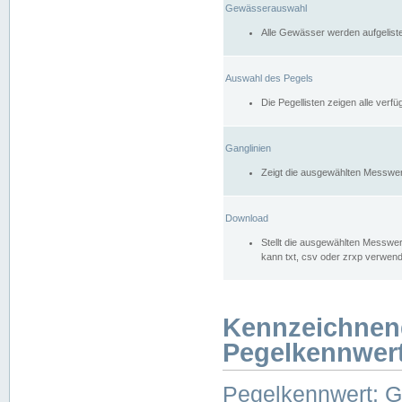
Gewässerauswahl
Alle Gewässer werden aufgelist
Auswahl des Pegels
Die Pegellisten zeigen alle ver
Ganglinien
Zeigt die ausgewählten Messwer
Download
Stellt die ausgewählten Messwer
kann txt, csv oder zrxp verwen
Kennzeichnen
Pegelkennwer
Pegelkennwert: 