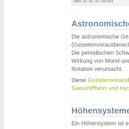
2000-01-01 01:30;645
Astronomische
Die astronomische Gez
(Gezeitenvorausberec
Die periodischen Schw
Wirkung von Mond und
Rotation verursacht.
Diese
Gezeitenvorau
Seeschifffahrt und Hy
Höhensystem
Ein Höhensystem ist e