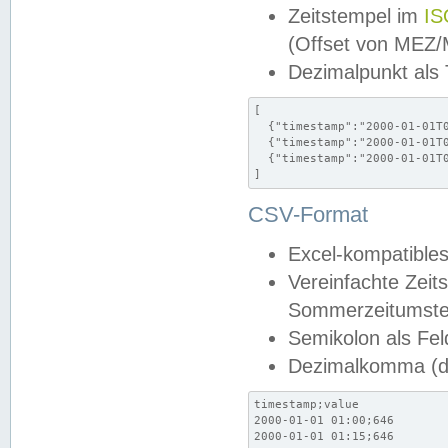
Zeitstempel im
IS
(Offset von MEZ
Dezimalpunkt als
[

  {"timestamp":"2000-01-01T0
  {"timestamp":"2000-01-01T0
  {"timestamp":"2000-01-01T0
]
CSV-Format
Excel-kompatibles
Vereinfachte Zeit
Sommerzeitumstel
Semikolon als Fel
Dezimalkomma (de
timestamp;value

2000-01-01 01:00;646

2000-01-01 01:15;646
