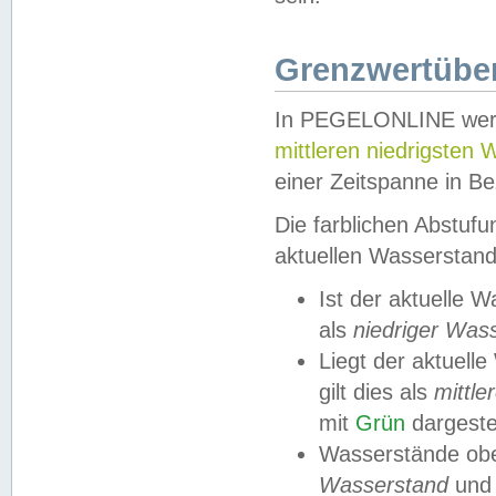
Grenzwertüber
In PEGELONLINE werde
mittleren niedrigsten
einer Zeitspanne in Be
Die farblichen Abstuf
aktuellen Wasserstand
Ist der aktuelle 
als
niedriger Was
Liegt der aktue
gilt dies als
mittle
mit
Grün
dargestel
Wasserstände obe
Wasserstand
und