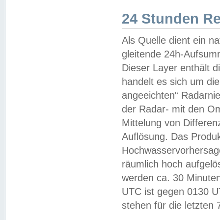
24 Stunden R
Als Quelle dient ein n
gleitende 24h-Aufsum
Dieser Layer enthält
handelt es sich um di
angeeichten“ Radarnie
der Radar- mit den O
Mittelung von Differe
Auflösung. Das Produk
Hochwasservorhersagez
räumlich hoch aufgelö
werden ca. 30 Minuten
UTC ist gegen 0130 UTC
stehen für die letzten