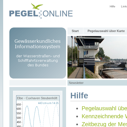
Hilfe
Link
Start
Pegelauswahl über Karte
Newsletter
Hilfe
Elbe - Cuxhaven Steubenhöft
Pegelauswahl übe
Kennzeichnende 
Zeitbezug der Me