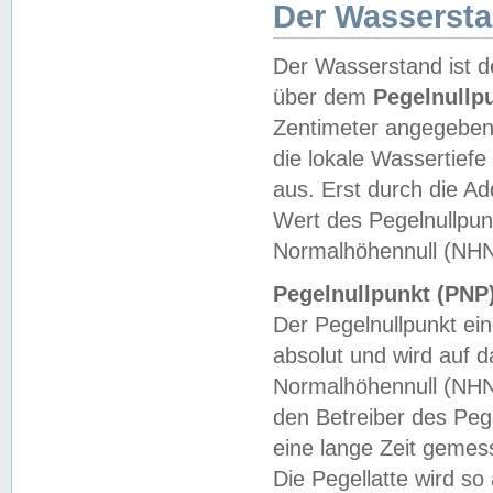
Der Wasserst
Der Wasserstand ist d
über dem
Pegelnullp
Zentimeter angegeben
die lokale Wassertie
aus. Erst durch die A
Wert des Pegelnullpun
Normalhöhennull (NHN
Pegelnullpunkt (PNP)
Der Pegelnullpunkt ei
absolut und wird auf
Normalhöhennull (NHN
den Betreiber des Pege
eine lange Zeit geme
Die Pegellatte wird s