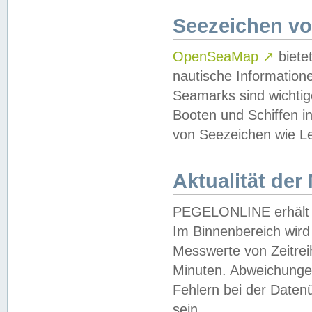
Seezeichen v
OpenSeaMap
↗
biete
nautische Information
Seamarks sind wichtig
Booten und Schiffen i
von Seezeichen wie Le
Aktualität der
PEGELONLINE erhält u
Im Binnenbereich wird 
Messwerte von Zeitreih
Minuten. Abweichungen
Fehlern bei der Daten
sein.