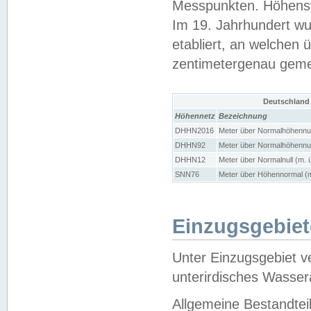
Messpunkten. Höhensy
Im 19. Jahrhundert wu
etabliert, an welchen 
zentimetergenau gem
Deutschland
Höhennetz
Bezeichnung
DHHN2016
Meter über Normalhöhennul
DHHN92
Meter über Normalhöhennul
DHHN12
Meter über Normalnull (m. 
SNN76
Meter über Höhennormal (m
Einzugsgebiet
Unter Einzugsgebiet v
unterirdisches Wasser
Allgemeine Bestandtei