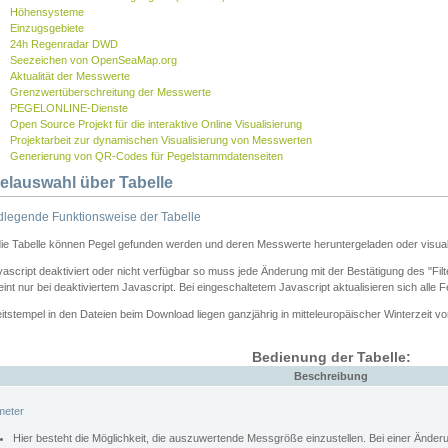
Höhensysteme
Einzugsgebiete
24h Regenradar DWD
Seezeichen von OpenSeaMap.org
Aktualität der Messwerte
Grenzwertüberschreitung der Messwerte
PEGELONLINE-Dienste
Open Source Projekt für die interaktive Online Visualisierung
Projektarbeit zur dynamischen Visualisierung von Messwerten
Generierung von QR-Codes für Pegelstammdatenseiten
elauswahl über Tabelle
legende Funktionsweise der Tabelle
die Tabelle können Pegel gefunden werden und deren Messwerte heruntergeladen oder visuali
vascript deaktiviert oder nicht verfügbar so muss jede Änderung mit der Bestätigung des "Filt
int nur bei deaktiviertem Javascript. Bei eingeschaltetem Javascript aktualisieren sich alle 
itstempel in den Dateien beim Download liegen ganzjährig in mitteleuropäischer Winterzeit vo
Bedienung der Tabelle:
Beschreibung
meter
Hier besteht die Möglichkeit, die auszuwertende Messgröße einzustellen. Bei einer Ände