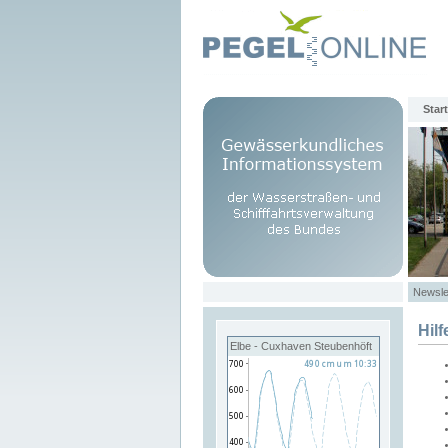
Start
Newsle
Hilf
Elbe - Cuxhaven Steubenhöft