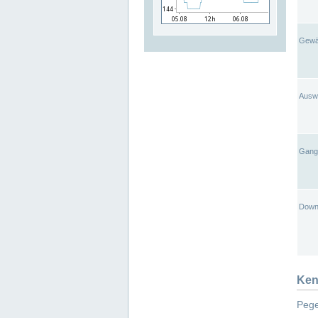
Gewä
Ausw
Gangl
Down
Ken
Pege