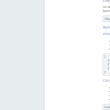
Zugr
Um di
Stamm
ℹ️ Ei
Verf
JSON
[

  {
  {
  {
]
CSV-
tim