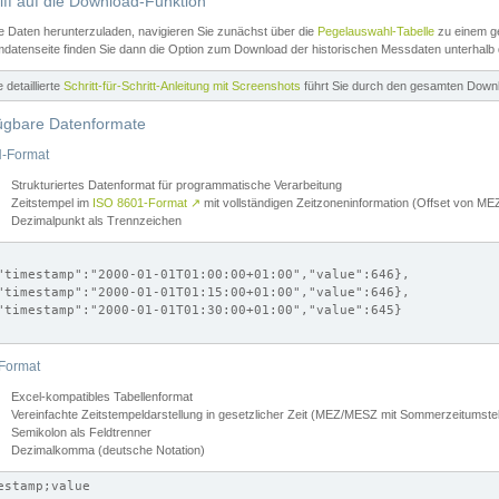
iff auf die Download-Funktion
e Daten herunterzuladen, navigieren Sie zunächst über die
Pegelauswahl-Tabelle
zu einem ge
datenseite finden Sie dann die Option zum Download der historischen Messdaten unterhalb
ne detaillierte
Schritt-für-Schritt-Anleitung mit Screenshots
führt Sie durch den gesamten Down
ügbare Datenformate
-Format
Strukturiertes Datenformat für programmatische Verarbeitung
Zeitstempel im
ISO 8601-Format
↗
mit vollständigen Zeitzoneninformation (Offset von 
Dezimalpunkt als Trennzeichen
"timestamp":"2000-01-01T01:00:00+01:00","value":646},

"timestamp":"2000-01-01T01:15:00+01:00","value":646},

"timestamp":"2000-01-01T01:30:00+01:00","value":645}

Format
Excel-kompatibles Tabellenformat
Vereinfachte Zeitstempeldarstellung in gesetzlicher Zeit (MEZ/MESZ mit Sommerzeitumstel
Semikolon als Feldtrenner
Dezimalkomma (deutsche Notation)
estamp;value
