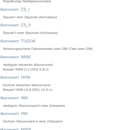
Regulierungs-Niedrigwasserstand
lkennwert: ZS_I
Stauziel I einer Staustufe (Normalstau)
lkennwert: ZS_II
Stauziel II einer Staustufe (Höchststau)
elkennwert: TUGLW
Verkehrsgesicherte Fahrrinnentiefe unter GlW (Tiefe unter GlW)
lkennwert: NNW
niedrigster bekannter Wasserstand
Beispiel: NNW (3.2.1942) 9,30 m
lkennwert: HHW
höchster bekannter Wasserstand
Beispiel: HHW (14.8.2001) 14,31 m
lkennwert: NW
niedrigster Wasserstand in einer Zeitspanne
lkennwert: HW
höchster Wasserstand in einer Zeitspanne
elkennwert: MNW