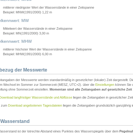
mittlerer niedrigster Wert der Wasserstände in einer Zeitspanne
Beispiel: MNW(1991/2000) 1,22 m
lkennwert: MW
Mittelwert der Wasserstände in einer Zeitspanne
Beispiel: MN(1991/2000) 3,00 m
elkennwert: MHW
mittlerer höchster Wert der Wasserstände in einer Zeitspanne
Beispiel: MHW(1991/2000) 6,00 m
tbezug der Messwerte
itangaben der Messwerte werden standardmäßig in gesetzlicher (lokaler) Zeit dargestellt. D
em Wechsel im Sommer zur Sommerzeit (MESZ, UTC+2). über die
Einstellungen
können Sie d
ellung ohne Sommerzeit einstellen.
Momentan sind alle Zeitangaben auf gesetzliche Zeit e
Download langfristiger Wasserstände und Abflüsse
liegen die Zeitangaben in gesetzlicher Zeit
n zum
Download angebotenen Tagesdateien
liegen die Zeitangaben grundsätzlich ganzjährig in
 Wasserstand
asserstand ist der lotrechte Abstand eines Punktes des Wasserspiegels über dem
Pegelnul