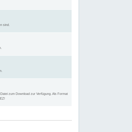
n sind.
n.
n.
p Datei zum Download zur Verfügung. Als Format
MEZ!