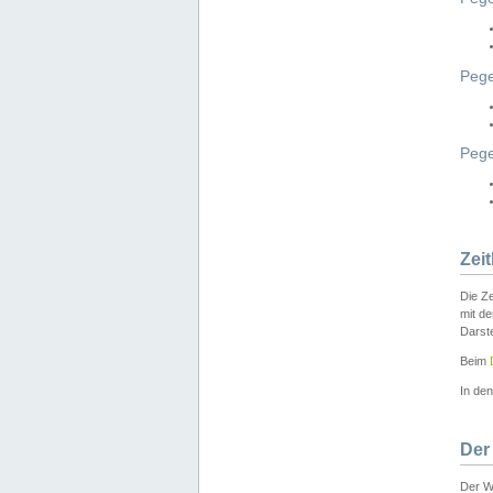
Pege
Peg
Zei
Die Ze
mit d
Darst
Beim
In de
Der
Der W