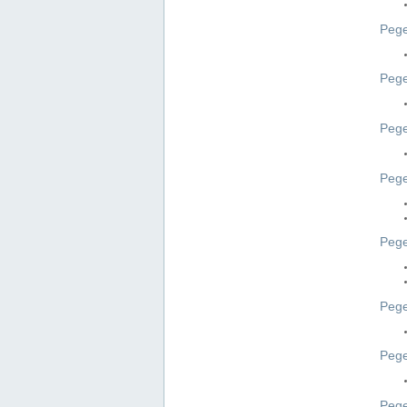
Pege
Pege
Peg
Pege
Pege
Pege
Pege
Peg