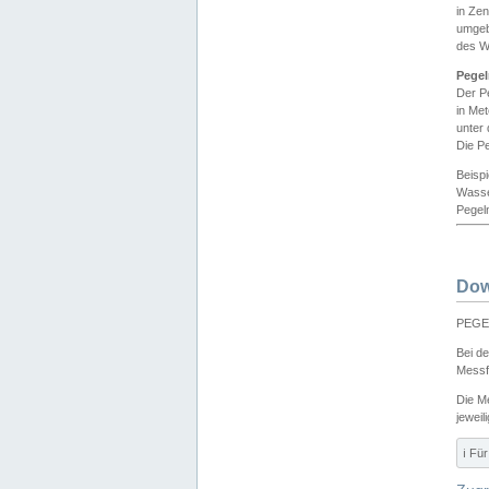
in Ze
umgeb
des W
Pegel
Der P
in Me
unter
Die Pe
Beisp
Wasse
Pegeln
Dow
PEGEL
Bei d
Messf
Die M
jeweil
ℹ️ F