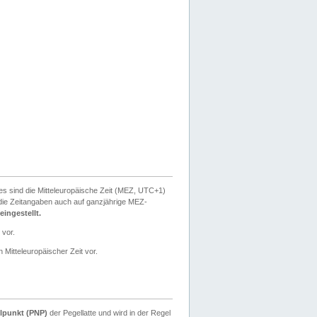
ies sind die Mitteleuropäische Zeit (MEZ, UTC+1)
ie Zeitangaben auch auf ganzjährige MEZ-
ingestellt.
 vor.
 Mitteleuropäischer Zeit vor.
lpunkt (PNP)
der Pegellatte und wird in der Regel