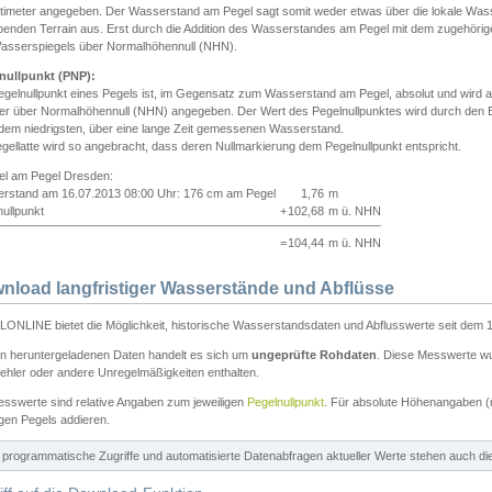
ntimeter angegeben. Der Wasserstand am Pegel sagt somit weder etwas über die lokale Wa
enden Terrain aus. Erst durch die Addition des Wasserstandes am Pegel mit dem zugehörig
asserspiegels über Normalhöhennull (NHN).
nullpunkt (PNP):
egelnullpunkt eines Pegels ist, im Gegensatz zum Wasserstand am Pegel, absolut und wir
ter über Normalhöhennull (NHN) angegeben. Der Wert des Pegelnullpunktes wird durch den Bet
 dem niedrigsten, über eine lange Zeit gemessenen Wasserstand.
gellatte wird so angebracht, dass deren Nullmarkierung dem Pegelnullpunkt entspricht.
iel am Pegel Dresden:
rstand am 16.07.2013 08:00 Uhr: 176 cm am Pegel
1,76
m
ullpunkt
+
102,68
m ü. NHN
=
104,44
m ü. NHN
nload langfristiger Wasserstände und Abflüsse
ONLINE bietet die Möglichkeit, historische Wasserstandsdaten und Abflusswerte seit dem 1
en heruntergeladenen Daten handelt es sich um
ungeprüfte Rohdaten
. Diese Messwerte wur
ehler oder andere Unregelmäßigkeiten enthalten.
esswerte sind relative Angaben zum jeweiligen
Pegelnullpunkt
. Für absolute Höhenangaben 
igen Pegels addieren.
ür programmatische Zugriffe und automatisierte Datenabfragen aktueller Werte stehen auch d