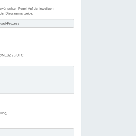
wünschten Pegel. Auf der jeweiligen
 der Diagrammanzeige.
load-Prozess.
MEZ/MESZ zu UTC)
lung)