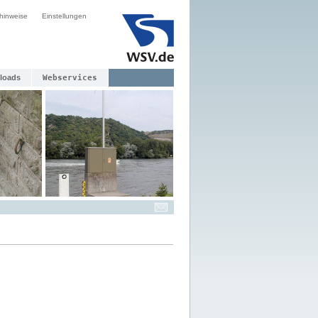
hinweise
Einstellungen
loads
Webservices