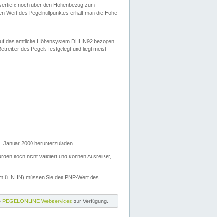
ssertiefe noch über den Höhenbezug zum
en Wert des Pegelnullpunktes erhält man die Höhe
d auf das amtliche Höhensystem DHHN92 bezogen
reiber des Pegels festgelegt und liegt meist
. Januar 2000 herunterzuladen.
den noch nicht validiert und können Ausreißer,
(m ü. NHN) müssen Sie den PNP-Wert des
ie
PEGELONLINE Webservices
zur Verfügung.