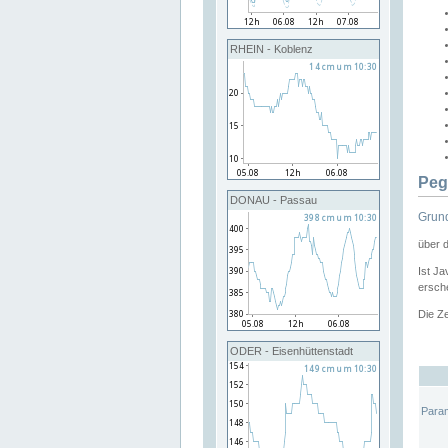
RHEIN - Koblenz
Peg
DONAU - Passau
Grund
über 
Ist Ja
ersche
Die Ze
ODER - Eisenhüttenstadt
Para