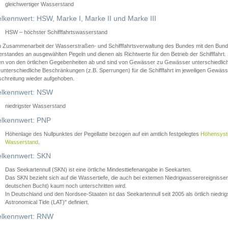
gleichwertiger Wasserstand
lkennwert: HSW, Marke I, Marke II und Marke III
HSW – höchster Schifffahrtswasserstand
in Zusammenarbeit der Wasserstraßen- und Schifffahrtsverwaltung des Bundes mit den Bund
standes an ausgewählten Pegeln und dienen als Richtwerte für den Betrieb der Schifffahrt. 
n von den örtlichen Gegebenheiten ab und sind von Gewässer zu Gewässer unterschiedlich
 unterschiedliche Beschränkungen (z.B. Sperrungen) für die Schifffahrt im jeweiligen Gewäss
schreitung wieder aufgehoben.
lkennwert: NSW
niedrigster Wasserstand
lkennwert: PNP
Höhenlage des Nullpunktes der Pegellatte bezogen auf ein amtlich festgelegtes
Höhensys
Wasserstand
.
lkennwert: SKN
Das Seekartennull (SKN) ist eine örtliche Mindesttiefenangabe in Seekarten.
Das SKN bezieht sich auf die Wassertiefe, die auch bei extemen Niedrigwasserereignissen
deutschen Bucht) kaum noch unterschritten wird.
In Deutschland und den Nordsee-Staaten ist das Seekartennull seit 2005 als örtlich nie
Astronomical Tide (LAT)" definiert.
lkennwert: RNW