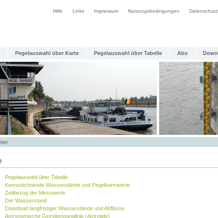
Hilfe
Links
Impressum
Nutzungsbedingungen
Datenschutz
Pegelauswahl über Karte
Pegelauswahl über Tabelle
Abo
Down
tter
e
Pegelauswahl über Tabelle
Kennzeichnende Wasserstände und Pegelkennwerte
Zeitbezug der Messwerte
Der Wasserstand
Download langfristiger Wasserstände und Abflüsse
Astronomische Gezeitenganglinie (Astrotide)