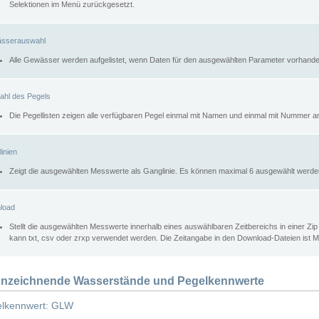
Selektionen im Menü zurückgesetzt.
sserauswahl
Alle Gewässer werden aufgelistet, wenn Daten für den ausgewählten Parameter vorhande
ahl des Pegels
Die Pegellisten zeigen alle verfügbaren Pegel einmal mit Namen und einmal mit Nummer a
inien
Zeigt die ausgewählten Messwerte als Ganglinie. Es können maximal 6 ausgewählt werde
load
Stellt die ausgewählten Messwerte innerhalb eines auswählbaren Zeitbereichs in einer Zi
kann txt, csv oder zrxp verwendet werden. Die Zeitangabe in den Download-Dateien ist 
nzeichnende Wasserstände und Pegelkennwerte
lkennwert: GLW