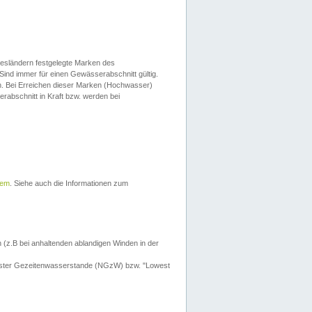
esländern festgelegte Marken des
Sind immer für einen Gewässerabschnitt gültig.
. Bei Erreichen dieser Marken (Hochwasser)
erabschnitt in Kraft bzw. werden bei
tem
. Siehe auch die Informationen zum
 (z.B bei anhaltenden ablandigen Winden in der
drigster Gezeitenwasserstande (NGzW) bzw. "Lowest