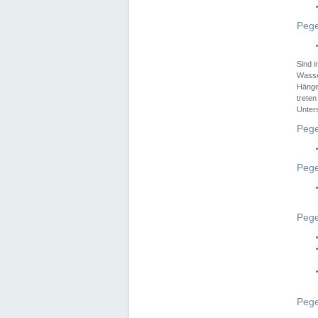
Pege
Sind 
Wasser
Hänge
treten
Unter
Pege
Pege
Pege
Pege