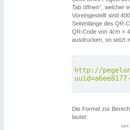
Tab öffnen", welcher 
Voreingestellt sind 4
Seitenlänge des QR-C
QR-Code von 4cm × 4c
ausdrucken, so setzt 
http://pegelo
uuid=a6ee8177
Die Formel zur Berech
lautet:
			(DPI × Druckkantenlänge in cm) ÷ 2,54 = Kantenlänge in Pixel
