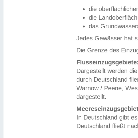
die oberflächlich
die Landoberfläc
das Grundwasser
Jedes Gewässer hat se
Die Grenze des Einzug
Flusseinzugsgebiete
Dargestellt werden die
durch Deutschland fli
Warnow / Peene, Weser
dargestellt.
Meereseinzugsgebiet
In Deutschland gibt 
Deutschland fließt n