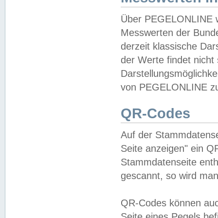
Über PEGELONLINE wer
Messwerten der Bundes
derzeit klassische Da
der Werte findet nicht 
Darstellungsmöglichkei
von PEGELONLINE zu 
QR-Codes
Auf der Stammdatensei
Seite anzeigen" ein Q
Stammdatenseite enthä
gescannt, so wird man
QR-Codes können auc
Seite eines Pegels be