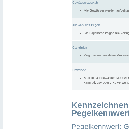
Gewässerauswahl
Alle Gewässer werden aufgelist
Auswahl des Pegels
Die Pegellisten zeigen alle ver
Ganglinien
Zeigt die ausgewählten Messwer
Download
Stellt die ausgewählten Messwer
kann txt, csv oder zrxp verwen
Kennzeichnen
Pegelkennwer
Pegelkennwert: 