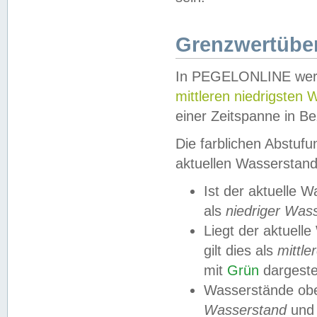
Grenzwertüber
In PEGELONLINE werde
mittleren niedrigsten
einer Zeitspanne in Be
Die farblichen Abstuf
aktuellen Wasserstand
Ist der aktuelle 
als
niedriger Was
Liegt der aktue
gilt dies als
mittle
mit
Grün
dargestel
Wasserstände obe
Wasserstand
und