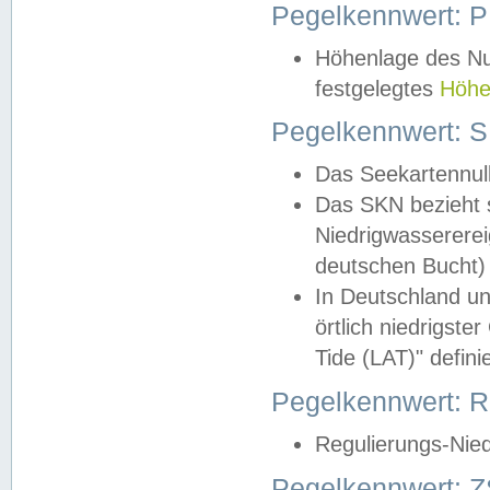
Pegelkennwert: 
Höhenlage des Nul
festgelegtes
Höhe
Pegelkennwert: 
Das Seekartennull
Das SKN bezieht s
Niedrigwassererei
deutschen Bucht) 
In Deutschland un
örtlich niedrigst
Tide (LAT)" definie
Pegelkennwert:
Regulierungs-Nie
Pegelkennwert: Z