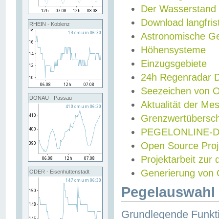
Der Wasserstand
Download langfris
RHEIN - Koblenz
Astronomische Gez
Höhensysteme
Einzugsgebiete
24h Regenradar
Seezeichen von 
DONAU - Passau
Aktualität der Me
Grenzwertübersch
PEGELONLINE-Di
Open Source Projek
Projektarbeit zur
Generierung von 
ODER - Eisenhüttenstadt
Pegelauswahl 
Grundlegende Funkti