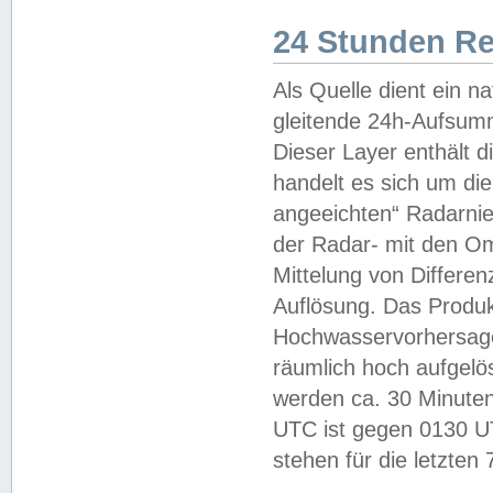
24 Stunden R
Als Quelle dient ein n
gleitende 24h-Aufsum
Dieser Layer enthält
handelt es sich um di
angeeichten“ Radarnie
der Radar- mit den O
Mittelung von Differe
Auflösung. Das Produk
Hochwasservorhersagez
räumlich hoch aufgelö
werden ca. 30 Minuten
UTC ist gegen 0130 UTC
stehen für die letzten