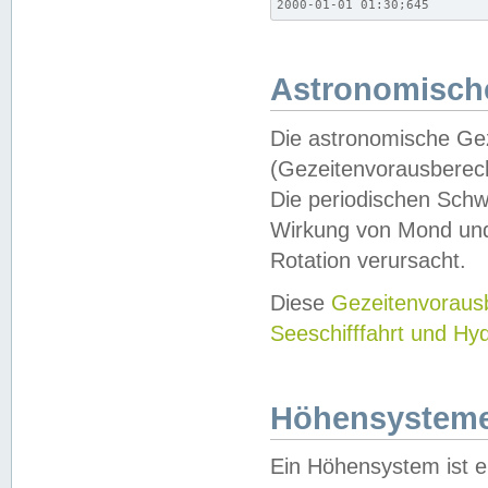
2000-01-01 01:30;645
Astronomische
Die astronomische Gez
(Gezeitenvorausberec
Die periodischen Schw
Wirkung von Mond und
Rotation verursacht.
Diese
Gezeitenvorau
Seeschifffahrt und Hy
Höhensystem
Ein Höhensystem ist e