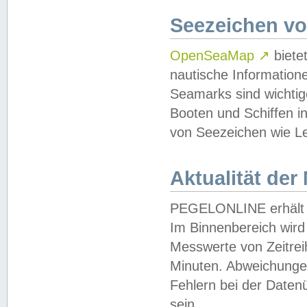
Seezeichen v
OpenSeaMap
↗
biete
nautische Information
Seamarks sind wichtig
Booten und Schiffen i
von Seezeichen wie Le
Aktualität der
PEGELONLINE erhält u
Im Binnenbereich wird 
Messwerte von Zeitreih
Minuten. Abweichungen
Fehlern bei der Daten
sein.