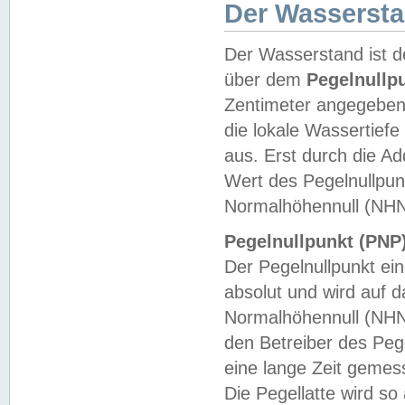
Der Wasserst
Der Wasserstand ist d
über dem
Pegelnullp
Zentimeter angegeben
die lokale Wassertie
aus. Erst durch die A
Wert des Pegelnullpun
Normalhöhennull (NHN
Pegelnullpunkt (PNP)
Der Pegelnullpunkt ei
absolut und wird auf
Normalhöhennull (NHN
den Betreiber des Pege
eine lange Zeit geme
Die Pegellatte wird s