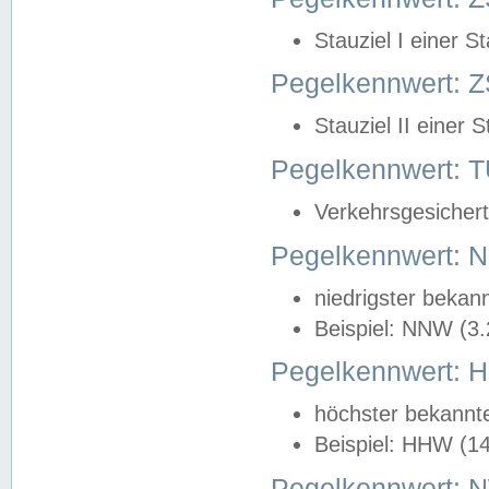
Stauziel I einer S
Pegelkennwert: Z
Stauziel II einer 
Pegelkennwert:
Verkehrsgesichert
Pegelkennwert:
niedrigster bekan
Beispiel: NNW (3
Pegelkennwert:
höchster bekannt
Beispiel: HHW (1
Pegelkennwert: 