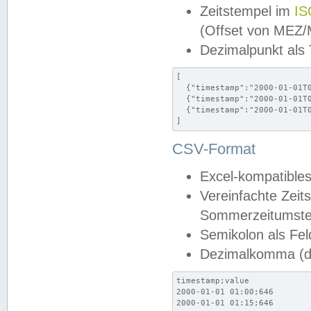
Zeitstempel im
IS
(Offset von MEZ
Dezimalpunkt als
[

  {"timestamp":"2000-01-01T0
  {"timestamp":"2000-01-01T0
  {"timestamp":"2000-01-01T0
]
CSV-Format
Excel-kompatibles
Vereinfachte Zeit
Sommerzeitumstel
Semikolon als Fel
Dezimalkomma (de
timestamp;value

2000-01-01 01:00;646

2000-01-01 01:15;646
