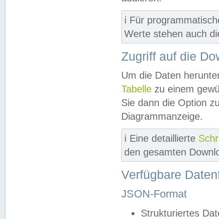
ℹ️ Für programmatisch
Werte stehen auch d
Zugriff auf die D
Um die Daten herunter
Tabelle
zu einem gewün
Sie dann die Option z
Diagrammanzeige.
ℹ️ Eine detaillierte
Schr
den gesamten Downlo
Verfügbare Daten
JSON-Format
Strukturiertes Da