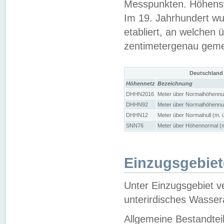
Messpunkten. Höhensy
Im 19. Jahrhundert wu
etabliert, an welchen 
zentimetergenau gem
Deutschland
Höhennetz
Bezeichnung
DHHN2016
Meter über Normalhöhennul
DHHN92
Meter über Normalhöhennul
DHHN12
Meter über Normalnull (m. 
SNN76
Meter über Höhennormal (m
Einzugsgebiet
Unter Einzugsgebiet v
unterirdisches Wasser
Allgemeine Bestandtei