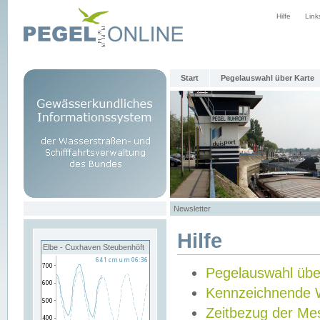
Hilfe
Link
Start
Pegelauswahl über Karte
Newsletter
Hilfe
Elbe - Cuxhaven Steubenhöft
Pegelauswahl übe
Kennzeichnende 
Zeitbezug der Me