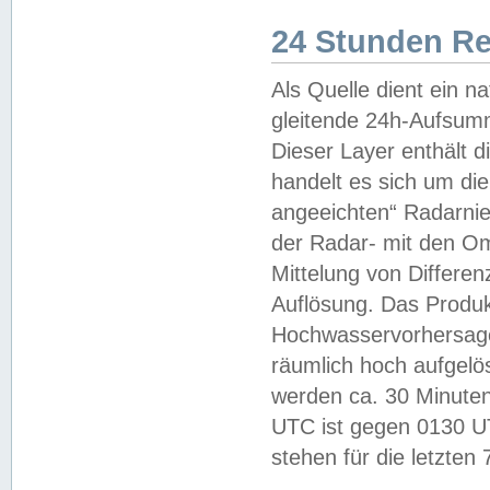
24 Stunden R
Als Quelle dient ein n
gleitende 24h-Aufsum
Dieser Layer enthält
handelt es sich um di
angeeichten“ Radarnie
der Radar- mit den O
Mittelung von Differe
Auflösung. Das Produk
Hochwasservorhersagez
räumlich hoch aufgelö
werden ca. 30 Minuten
UTC ist gegen 0130 UTC
stehen für die letzten