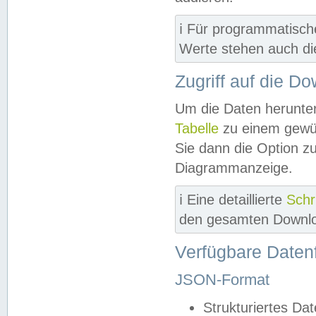
ℹ️ Für programmatisch
Werte stehen auch d
Zugriff auf die D
Um die Daten herunter
Tabelle
zu einem gewün
Sie dann die Option z
Diagrammanzeige.
ℹ️ Eine detaillierte
Schr
den gesamten Downlo
Verfügbare Daten
JSON-Format
Strukturiertes Da