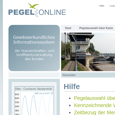
Hilfe
Link
Start
Pegelauswahl über Karte
Newsletter
Hilfe
Elbe - Cuxhaven Steubenhöft
Pegelauswahl übe
Kennzeichnende 
Zeitbezug der Me