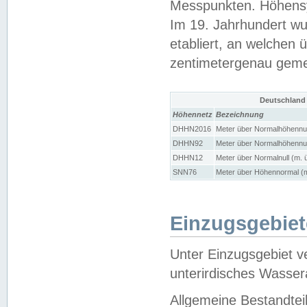
Messpunkten. Höhensy
Im 19. Jahrhundert wu
etabliert, an welchen 
zentimetergenau gem
Deutschland
Höhennetz
Bezeichnung
DHHN2016
Meter über Normalhöhennul
DHHN92
Meter über Normalhöhennul
DHHN12
Meter über Normalnull (m. 
SNN76
Meter über Höhennormal (m
Einzugsgebiet
Unter Einzugsgebiet v
unterirdisches Wasser
Allgemeine Bestandtei