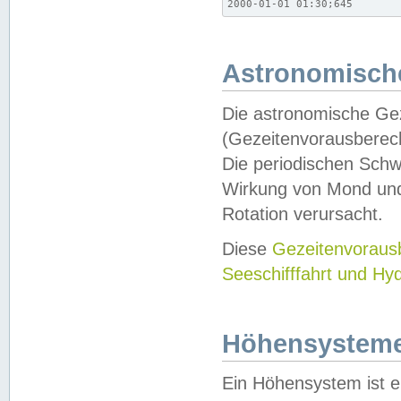
2000-01-01 01:30;645
Astronomische
Die astronomische Gez
(Gezeitenvorausberec
Die periodischen Schw
Wirkung von Mond und
Rotation verursacht.
Diese
Gezeitenvorau
Seeschifffahrt und Hy
Höhensystem
Ein Höhensystem ist e