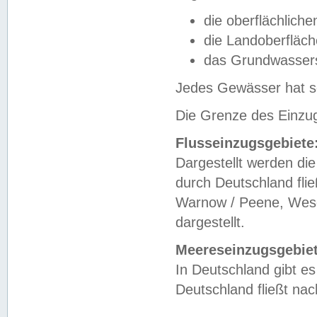
die oberflächlich
die Landoberfläc
das Grundwasser
Jedes Gewässer hat se
Die Grenze des Einzug
Flusseinzugsgebiete
Dargestellt werden die
durch Deutschland fli
Warnow / Peene, Weser
dargestellt.
Meereseinzugsgebiet
In Deutschland gibt 
Deutschland fließt n