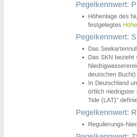
Pegelkennwert: 
Höhenlage des Nul
festgelegtes
Höhe
Pegelkennwert: 
Das Seekartennull
Das SKN bezieht s
Niedrigwassererei
deutschen Bucht) 
In Deutschland un
örtlich niedrigst
Tide (LAT)" definie
Pegelkennwert:
Regulierungs-Nie
Pegelkennwert: Z