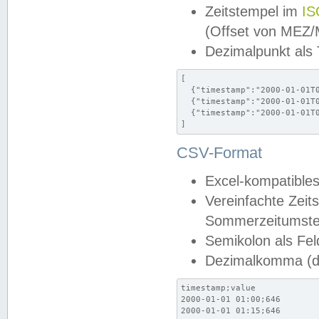
Zeitstempel im
IS
(Offset von MEZ
Dezimalpunkt als
[

  {"timestamp":"2000-01-01T0
  {"timestamp":"2000-01-01T0
  {"timestamp":"2000-01-01T0
]
CSV-Format
Excel-kompatibles
Vereinfachte Zeit
Sommerzeitumstel
Semikolon als Fel
Dezimalkomma (de
timestamp;value

2000-01-01 01:00;646

2000-01-01 01:15;646
