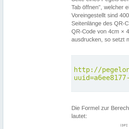
Tab öffnen", welcher 
Voreingestellt sind 4
Seitenlänge des QR-C
QR-Code von 4cm × 4c
ausdrucken, so setzt 
http://pegelo
uuid=a6ee8177
Die Formel zur Berech
lautet:
			(DPI × Druckkantenlänge in cm) ÷ 2,54 = Kantenlänge in Pixel
