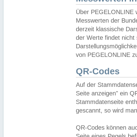
Über PEGELONLINE wer
Messwerten der Bundes
derzeit klassische Da
der Werte findet nicht 
Darstellungsmöglichkei
von PEGELONLINE zu 
QR-Codes
Auf der Stammdatensei
Seite anzeigen" ein Q
Stammdatenseite enthä
gescannt, so wird man
QR-Codes können auc
Seite eines Pegels be