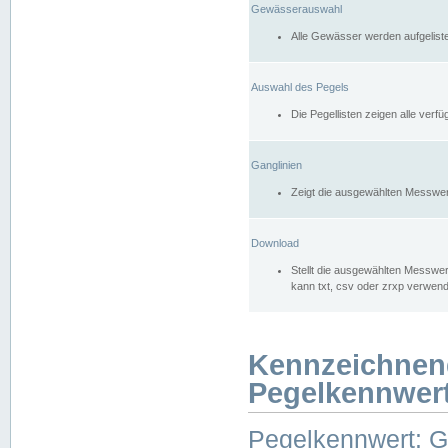
Gewässerauswahl
Alle Gewässer werden aufgelist
Auswahl des Pegels
Die Pegellisten zeigen alle ver
Ganglinien
Zeigt die ausgewählten Messwer
Download
Stellt die ausgewählten Messwer
kann txt, csv oder zrxp verwen
Kennzeichnen
Pegelkennwer
Pegelkennwert: 