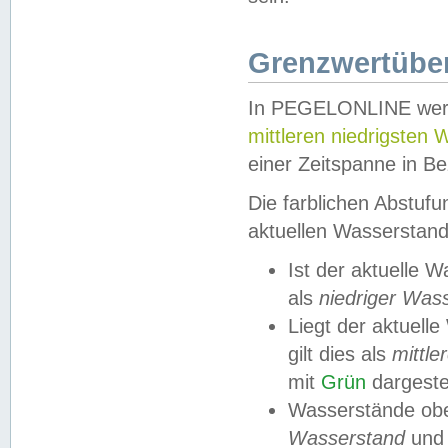
Grenzwertüber
In PEGELONLINE werde
mittleren niedrigsten
einer Zeitspanne in Be
Die farblichen Abstuf
aktuellen Wasserstand
Ist der aktuelle 
als
niedriger Was
Liegt der aktue
gilt dies als
mittle
mit
Grün
dargestel
Wasserstände obe
Wasserstand
und