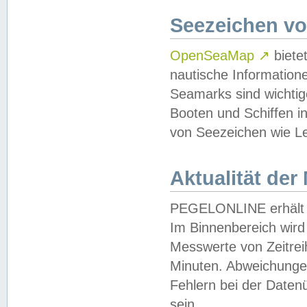
Seezeichen v
OpenSeaMap
↗
biete
nautische Information
Seamarks sind wichtig
Booten und Schiffen i
von Seezeichen wie Le
Aktualität der
PEGELONLINE erhält u
Im Binnenbereich wird 
Messwerte von Zeitreih
Minuten. Abweichungen
Fehlern bei der Daten
sein.