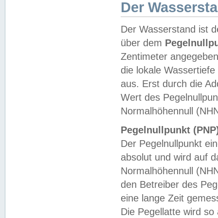
Der Wasserst
Der Wasserstand ist d
über dem
Pegelnullp
Zentimeter angegeben
die lokale Wassertie
aus. Erst durch die A
Wert des Pegelnullpun
Normalhöhennull (NHN
Pegelnullpunkt (PNP)
Der Pegelnullpunkt ei
absolut und wird auf
Normalhöhennull (NHN
den Betreiber des Pege
eine lange Zeit geme
Die Pegellatte wird s