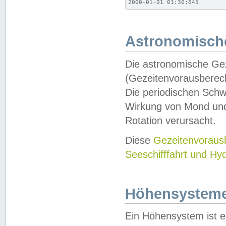
2000-01-01 01:30;645
Astronomische
Die astronomische Gez
(Gezeitenvorausberec
Die periodischen Schw
Wirkung von Mond und
Rotation verursacht.
Diese
Gezeitenvorau
Seeschifffahrt und Hy
Höhensystem
Ein Höhensystem ist e