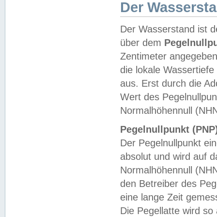
Der Wasserst
Der Wasserstand ist d
über dem
Pegelnullp
Zentimeter angegeben
die lokale Wassertie
aus. Erst durch die A
Wert des Pegelnullpun
Normalhöhennull (NHN
Pegelnullpunkt (PNP)
Der Pegelnullpunkt ei
absolut und wird auf
Normalhöhennull (NHN
den Betreiber des Pege
eine lange Zeit geme
Die Pegellatte wird s