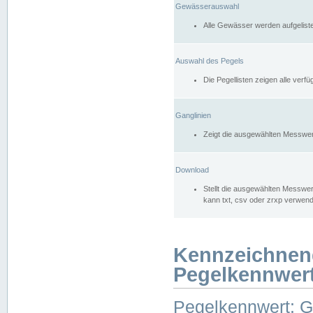
Gewässerauswahl
Alle Gewässer werden aufgelist
Auswahl des Pegels
Die Pegellisten zeigen alle ver
Ganglinien
Zeigt die ausgewählten Messwer
Download
Stellt die ausgewählten Messwer
kann txt, csv oder zrxp verwen
Kennzeichnen
Pegelkennwer
Pegelkennwert: 