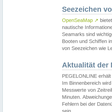
Seezeichen v
OpenSeaMap
↗
biete
nautische Information
Seamarks sind wichtig
Booten und Schiffen i
von Seezeichen wie Le
Aktualität der
PEGELONLINE erhält u
Im Binnenbereich wird 
Messwerte von Zeitreih
Minuten. Abweichungen
Fehlern bei der Daten
sein.