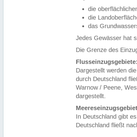
die oberflächlich
die Landoberfläc
das Grundwasser
Jedes Gewässer hat se
Die Grenze des Einzug
Flusseinzugsgebiete
Dargestellt werden die
durch Deutschland fli
Warnow / Peene, Weser
dargestellt.
Meereseinzugsgebiet
In Deutschland gibt 
Deutschland fließt n