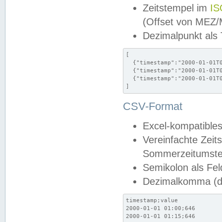
Zeitstempel im
IS
(Offset von MEZ
Dezimalpunkt als
[

  {"timestamp":"2000-01-01T0
  {"timestamp":"2000-01-01T0
  {"timestamp":"2000-01-01T0
]
CSV-Format
Excel-kompatibles
Vereinfachte Zeit
Sommerzeitumstel
Semikolon als Fel
Dezimalkomma (de
timestamp;value

2000-01-01 01:00;646

2000-01-01 01:15;646
