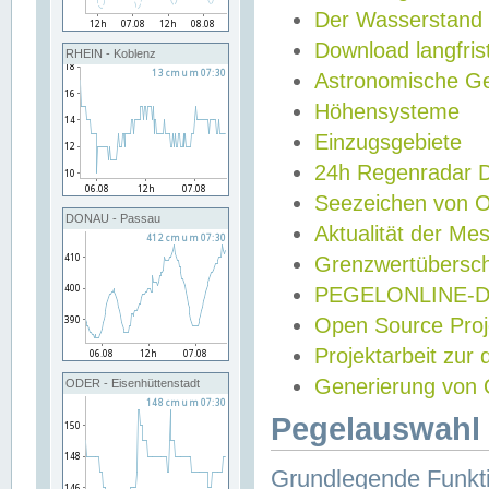
Der Wasserstand
Download langfris
RHEIN - Koblenz
Astronomische Gez
Höhensysteme
Einzugsgebiete
24h Regenradar
Seezeichen von 
DONAU - Passau
Aktualität der Me
Grenzwertübersch
PEGELONLINE-Di
Open Source Projek
Projektarbeit zur
Generierung von 
ODER - Eisenhüttenstadt
Pegelauswahl 
Grundlegende Funkti