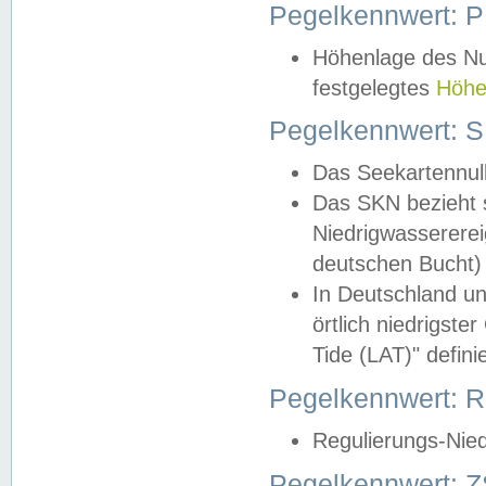
Pegelkennwert: 
Höhenlage des Nul
festgelegtes
Höhe
Pegelkennwert: 
Das Seekartennull
Das SKN bezieht s
Niedrigwassererei
deutschen Bucht) 
In Deutschland un
örtlich niedrigst
Tide (LAT)" definie
Pegelkennwert:
Regulierungs-Nie
Pegelkennwert: Z