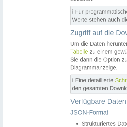
ℹ️ Für programmatisch
Werte stehen auch d
Zugriff auf die D
Um die Daten herunter
Tabelle
zu einem gewün
Sie dann die Option z
Diagrammanzeige.
ℹ️ Eine detaillierte
Schr
den gesamten Downlo
Verfügbare Daten
JSON-Format
Strukturiertes Da