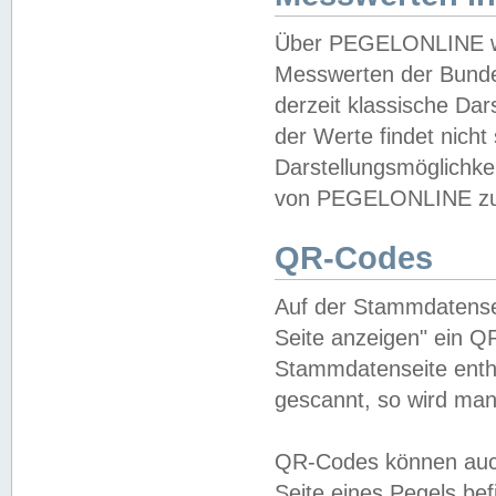
Über PEGELONLINE wer
Messwerten der Bundes
derzeit klassische Da
der Werte findet nicht 
Darstellungsmöglichkei
von PEGELONLINE zu 
QR-Codes
Auf der Stammdatensei
Seite anzeigen" ein Q
Stammdatenseite enthä
gescannt, so wird man
QR-Codes können auc
Seite eines Pegels be