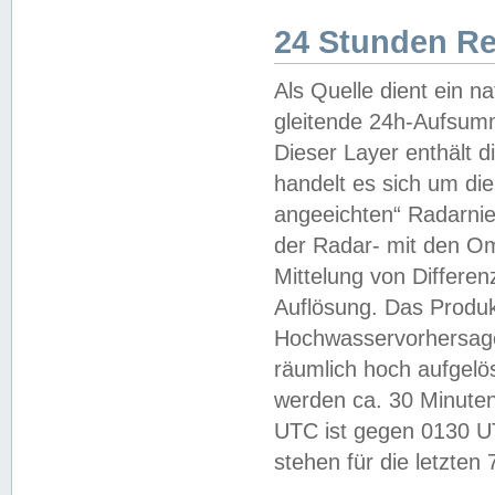
24 Stunden R
Als Quelle dient ein n
gleitende 24h-Aufsum
Dieser Layer enthält
handelt es sich um di
angeeichten“ Radarnie
der Radar- mit den O
Mittelung von Differe
Auflösung. Das Produk
Hochwasservorhersagez
räumlich hoch aufgelö
werden ca. 30 Minuten
UTC ist gegen 0130 UTC
stehen für die letzten