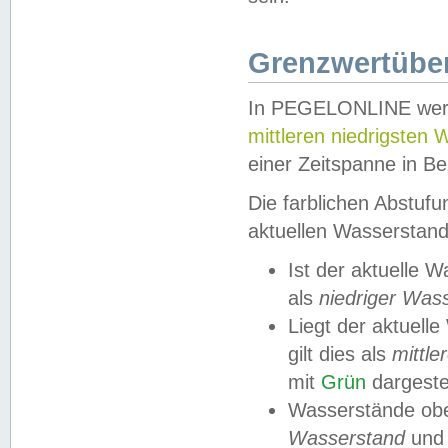
Grenzwertüber
In PEGELONLINE werde
mittleren niedrigsten
einer Zeitspanne in Be
Die farblichen Abstuf
aktuellen Wasserstand
Ist der aktuelle 
als
niedriger Was
Liegt der aktue
gilt dies als
mittle
mit
Grün
dargestel
Wasserstände obe
Wasserstand
und