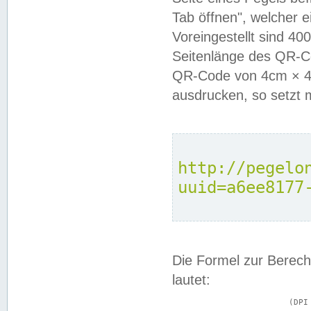
Tab öffnen", welcher 
Voreingestellt sind 4
Seitenlänge des QR-C
QR-Code von 4cm × 4c
ausdrucken, so setzt 
http://pegelo
uuid=a6ee8177
Die Formel zur Berech
lautet:
			(DPI × Druckkantenlänge in cm) ÷ 2,54 = Kantenlänge in Pixel
