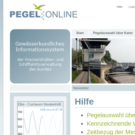
Hilfe
Link
Start
Pegelauswahl über Karte
Newsletter
Hilfe
Elbe - Cuxhaven Steubenhöft
Pegelauswahl übe
Kennzeichnende 
Zeitbezug der Me