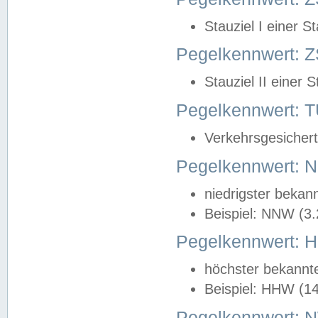
Stauziel I einer S
Pegelkennwert: Z
Stauziel II einer 
Pegelkennwert:
Verkehrsgesichert
Pegelkennwert:
niedrigster bekan
Beispiel: NNW (3
Pegelkennwert:
höchster bekannt
Beispiel: HHW (1
Pegelkennwert: 