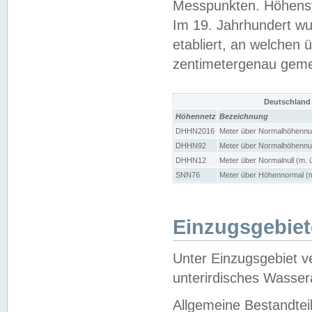
Messpunkten. Höhensy
Im 19. Jahrhundert wu
etabliert, an welchen 
zentimetergenau gem
Deutschland
Höhennetz
Bezeichnung
DHHN2016
Meter über Normalhöhennul
DHHN92
Meter über Normalhöhennul
DHHN12
Meter über Normalnull (m. 
SNN76
Meter über Höhennormal (m
Einzugsgebiet
Unter Einzugsgebiet v
unterirdisches Wasser
Allgemeine Bestandtei