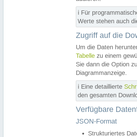
ℹ️ Für programmatisch
Werte stehen auch d
Zugriff auf die D
Um die Daten herunter
Tabelle
zu einem gewün
Sie dann die Option z
Diagrammanzeige.
ℹ️ Eine detaillierte
Schr
den gesamten Downlo
Verfügbare Daten
JSON-Format
Strukturiertes Da