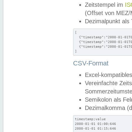
Zeitstempel im
IS
(Offset von MEZ
Dezimalpunkt als
[

  {"timestamp":"2000-01-01T0
  {"timestamp":"2000-01-01T0
  {"timestamp":"2000-01-01T0
]
CSV-Format
Excel-kompatibles
Vereinfachte Zeit
Sommerzeitumstel
Semikolon als Fel
Dezimalkomma (de
timestamp;value

2000-01-01 01:00;646

2000-01-01 01:15;646
