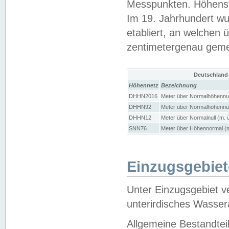
Messpunkten. Höhensy
Im 19. Jahrhundert wu
etabliert, an welchen 
zentimetergenau gem
Deutschland
Höhennetz
Bezeichnung
DHHN2016
Meter über Normalhöhennul
DHHN92
Meter über Normalhöhennul
DHHN12
Meter über Normalnull (m. 
SNN76
Meter über Höhennormal (m
Einzugsgebiet
Unter Einzugsgebiet v
unterirdisches Wasser
Allgemeine Bestandtei