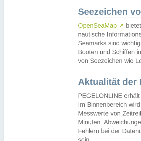
Seezeichen v
OpenSeaMap
↗
biete
nautische Information
Seamarks sind wichtig
Booten und Schiffen i
von Seezeichen wie Le
Aktualität der
PEGELONLINE erhält u
Im Binnenbereich wird 
Messwerte von Zeitreih
Minuten. Abweichungen
Fehlern bei der Daten
sein.