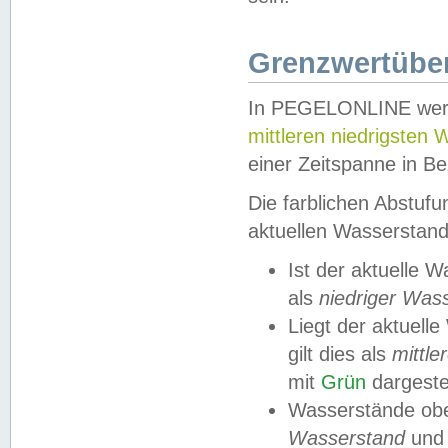
Grenzwertüber
In PEGELONLINE werde
mittleren niedrigsten
einer Zeitspanne in Be
Die farblichen Abstuf
aktuellen Wasserstand
Ist der aktuelle 
als
niedriger Was
Liegt der aktue
gilt dies als
mittle
mit
Grün
dargestel
Wasserstände obe
Wasserstand
und