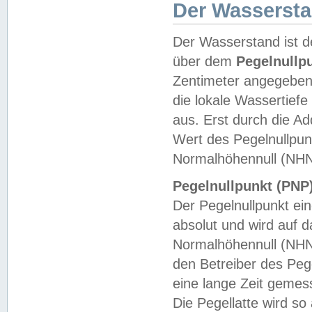
Der Wasserst
Der Wasserstand ist d
über dem
Pegelnullp
Zentimeter angegeben
die lokale Wassertie
aus. Erst durch die A
Wert des Pegelnullpun
Normalhöhennull (NHN
Pegelnullpunkt (PNP)
Der Pegelnullpunkt ei
absolut und wird auf
Normalhöhennull (NHN
den Betreiber des Pege
eine lange Zeit geme
Die Pegellatte wird s