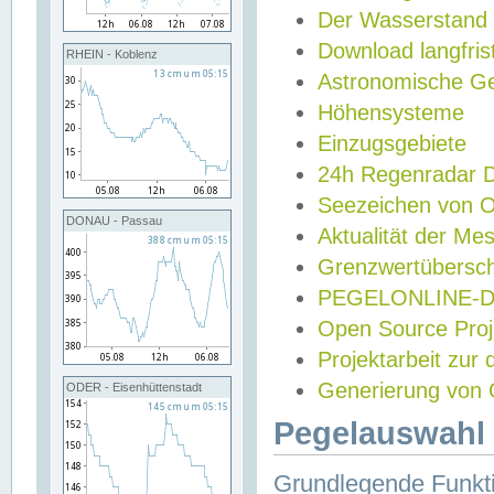
Der Wasserstand
Download langfris
RHEIN - Koblenz
Astronomische Gez
Höhensysteme
Einzugsgebiete
24h Regenradar
Seezeichen von 
DONAU - Passau
Aktualität der Me
Grenzwertübersch
PEGELONLINE-Di
Open Source Projek
Projektarbeit zur
Generierung von 
ODER - Eisenhüttenstadt
Pegelauswahl 
Grundlegende Funkti