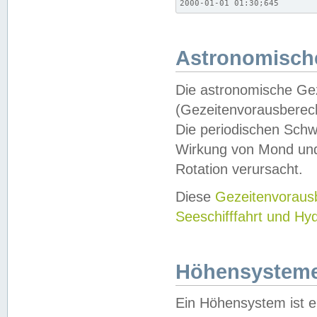
2000-01-01 01:30;645
Astronomische
Die astronomische Gez
(Gezeitenvorausberec
Die periodischen Schw
Wirkung von Mond und
Rotation verursacht.
Diese
Gezeitenvorau
Seeschifffahrt und Hy
Höhensystem
Ein Höhensystem ist e