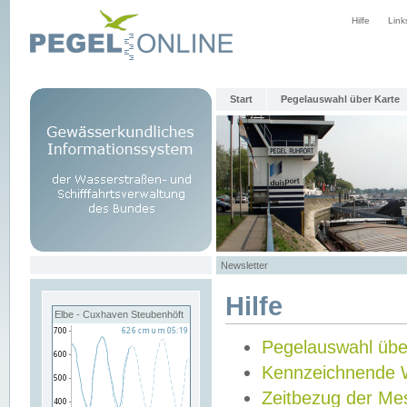
Hilfe
Link
Start
Pegelauswahl über Karte
Newsletter
Hilfe
Elbe - Cuxhaven Steubenhöft
Pegelauswahl übe
Kennzeichnende 
Zeitbezug der Me