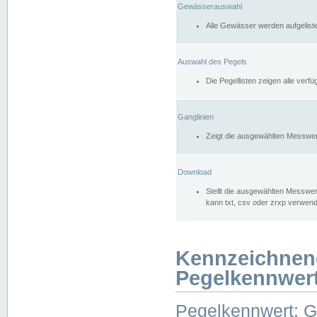
Gewässerauswahl
Alle Gewässer werden aufgelist
Auswahl des Pegels
Die Pegellisten zeigen alle ver
Ganglinien
Zeigt die ausgewählten Messwer
Download
Stellt die ausgewählten Messwer
kann txt, csv oder zrxp verwen
Kennzeichnen
Pegelkennwer
Pegelkennwert: 