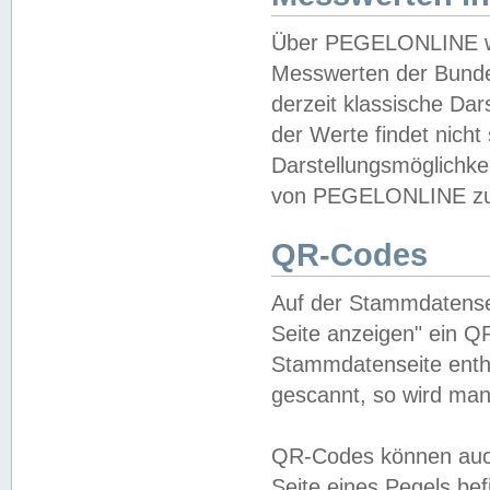
Über PEGELONLINE wer
Messwerten der Bundes
derzeit klassische Da
der Werte findet nicht 
Darstellungsmöglichkei
von PEGELONLINE zu 
QR-Codes
Auf der Stammdatensei
Seite anzeigen" ein Q
Stammdatenseite enthä
gescannt, so wird man
QR-Codes können auc
Seite eines Pegels be