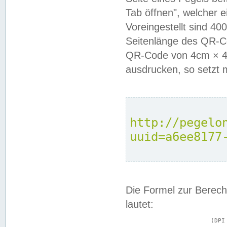
Tab öffnen", welcher 
Voreingestellt sind 4
Seitenlänge des QR-C
QR-Code von 4cm × 4c
ausdrucken, so setzt 
http://pegelo
uuid=a6ee8177
Die Formel zur Berech
lautet:
			(DPI × Druckkantenlänge in cm) ÷ 2,54 = Kantenlänge in Pixel
