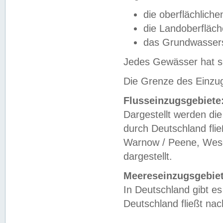
die oberflächlich
die Landoberfläc
das Grundwasser
Jedes Gewässer hat se
Die Grenze des Einzug
Flusseinzugsgebiete
Dargestellt werden die
durch Deutschland fli
Warnow / Peene, Weser
dargestellt.
Meereseinzugsgebiet
In Deutschland gibt 
Deutschland fließt n