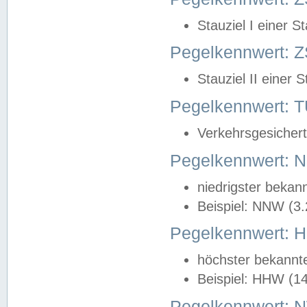
Stauziel I einer S
Pegelkennwert: Z
Stauziel II einer 
Pegelkennwert:
Verkehrsgesichert
Pegelkennwert:
niedrigster bekan
Beispiel: NNW (3
Pegelkennwert:
höchster bekannt
Beispiel: HHW (1
Pegelkennwert: 