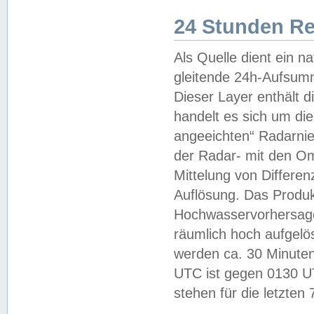
24 Stunden R
Als Quelle dient ein n
gleitende 24h-Aufsum
Dieser Layer enthält
handelt es sich um di
angeeichten“ Radarnie
der Radar- mit den O
Mittelung von Differe
Auflösung. Das Produk
Hochwasservorhersagez
räumlich hoch aufgelö
werden ca. 30 Minuten
UTC ist gegen 0130 UTC
stehen für die letzten