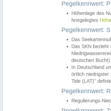
Pegelkennwert: 
Höhenlage des Nul
festgelegtes
Höhe
Pegelkennwert: 
Das Seekartennull
Das SKN bezieht s
Niedrigwassererei
deutschen Bucht) 
In Deutschland un
örtlich niedrigst
Tide (LAT)" definie
Pegelkennwert:
Regulierungs-Nie
Pegelkennwert: Z