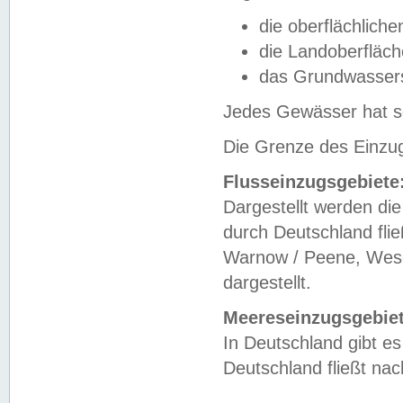
die oberflächlich
die Landoberfläc
das Grundwasser
Jedes Gewässer hat se
Die Grenze des Einzug
Flusseinzugsgebiete
Dargestellt werden die
durch Deutschland fli
Warnow / Peene, Weser
dargestellt.
Meereseinzugsgebiet
In Deutschland gibt 
Deutschland fließt n