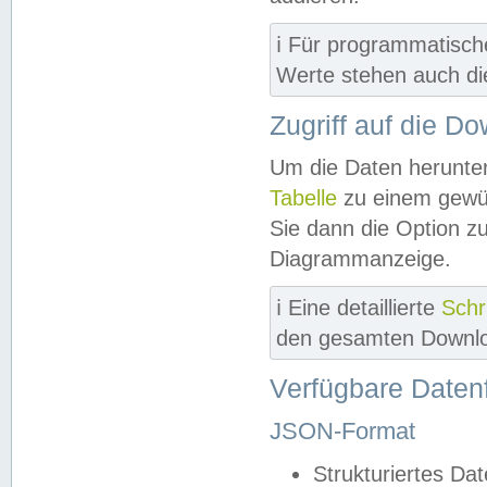
ℹ️ Für programmatisch
Werte stehen auch d
Zugriff auf die D
Um die Daten herunter
Tabelle
zu einem gewün
Sie dann die Option z
Diagrammanzeige.
ℹ️ Eine detaillierte
Schr
den gesamten Downlo
Verfügbare Daten
JSON-Format
Strukturiertes Da