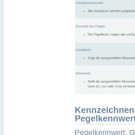
Gewässerauswahl
Alle Gewässer werden aufgelist
Auswahl des Pegels
Die Pegellisten zeigen alle ver
Ganglinien
Zeigt die ausgewählten Messwer
Download
Stellt die ausgewählten Messwer
kann txt, csv oder zrxp verwen
Kennzeichnen
Pegelkennwer
Pegelkennwert: 