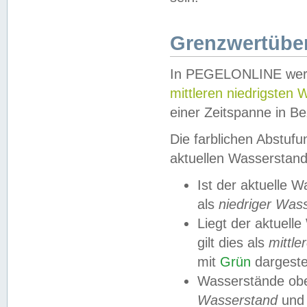
Grenzwertüber
In PEGELONLINE werde
mittleren niedrigsten
einer Zeitspanne in Be
Die farblichen Abstuf
aktuellen Wasserstand
Ist der aktuelle 
als
niedriger Was
Liegt der aktue
gilt dies als
mittle
mit
Grün
dargestel
Wasserstände obe
Wasserstand
und