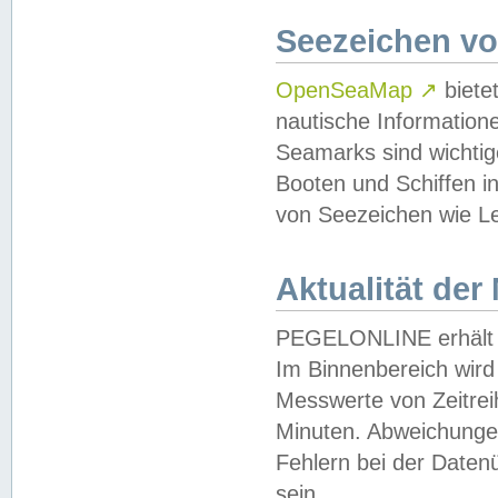
Seezeichen v
OpenSeaMap
↗
biete
nautische Information
Seamarks sind wichtig
Booten und Schiffen i
von Seezeichen wie Le
Aktualität der
PEGELONLINE erhält u
Im Binnenbereich wird 
Messwerte von Zeitreih
Minuten. Abweichungen
Fehlern bei der Daten
sein.