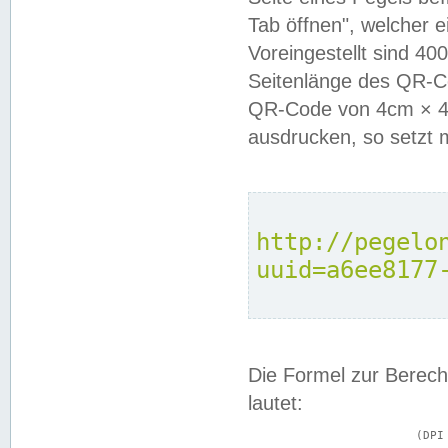
Tab öffnen", welcher 
Voreingestellt sind 4
Seitenlänge des QR-C
QR-Code von 4cm × 4c
ausdrucken, so setzt 
http://pegelo
uuid=a6ee8177
Die Formel zur Berech
lautet:
			(DPI × Druckkantenlänge in cm) ÷ 2,54 = Kantenlänge in Pixel
