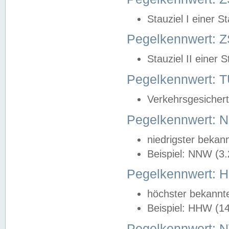
Stauziel I einer S
Pegelkennwert: Z
Stauziel II einer 
Pegelkennwert:
Verkehrsgesichert
Pegelkennwert:
niedrigster bekan
Beispiel: NNW (3
Pegelkennwert:
höchster bekannt
Beispiel: HHW (1
Pegelkennwert: 