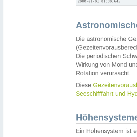
2000-01-01 01:30;645
Astronomische
Die astronomische Gez
(Gezeitenvorausberec
Die periodischen Schw
Wirkung von Mond und
Rotation verursacht.
Diese
Gezeitenvorau
Seeschifffahrt und Hy
Höhensystem
Ein Höhensystem ist e