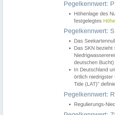
Pegelkennwert: 
Höhenlage des Nul
festgelegtes
Höhe
Pegelkennwert: 
Das Seekartennull
Das SKN bezieht s
Niedrigwassererei
deutschen Bucht) 
In Deutschland un
örtlich niedrigst
Tide (LAT)" definie
Pegelkennwert:
Regulierungs-Nie
Pegelkennwert: Z