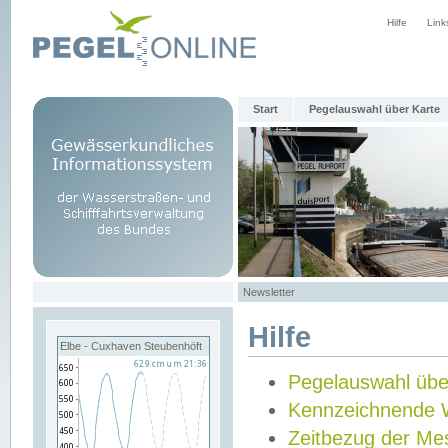
Hilfe
Link
Start
Pegelauswahl über Karte
Newsletter
Hilfe
Elbe - Cuxhaven Steubenhöft
Pegelauswahl übe
Kennzeichnende 
Zeitbezug der Me