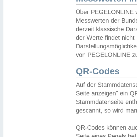
Über PEGELONLINE wer
Messwerten der Bundes
derzeit klassische Da
der Werte findet nicht 
Darstellungsmöglichkei
von PEGELONLINE zu 
QR-Codes
Auf der Stammdatensei
Seite anzeigen" ein Q
Stammdatenseite enthä
gescannt, so wird man
QR-Codes können auc
Seite eines Pegels be