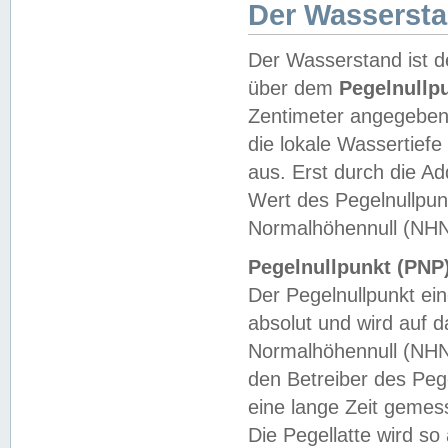
Der Wasserst
Der Wasserstand ist d
über dem
Pegelnullp
Zentimeter angegeben
die lokale Wassertie
aus. Erst durch die A
Wert des Pegelnullpun
Normalhöhennull (NHN
Pegelnullpunkt (PNP)
Der Pegelnullpunkt ei
absolut und wird auf
Normalhöhennull (NHN
den Betreiber des Pege
eine lange Zeit geme
Die Pegellatte wird s