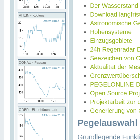
Der Wasserstand
Download langfris
RHEIN - Koblenz
Astronomische Gez
Höhensysteme
Einzugsgebiete
24h Regenradar
Seezeichen von 
DONAU - Passau
Aktualität der Me
Grenzwertübersch
PEGELONLINE-Di
Open Source Projek
Projektarbeit zur
Generierung von 
ODER - Eisenhüttenstadt
Pegelauswahl 
Grundlegende Funkti