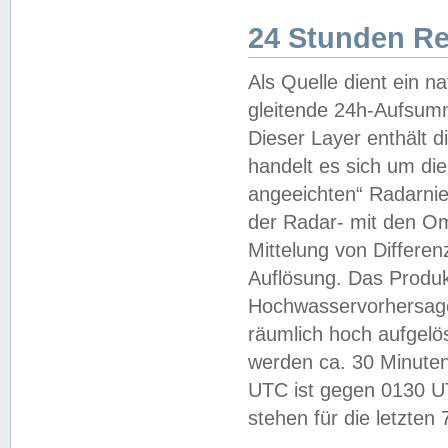
24 Stunden R
Als Quelle dient ein n
gleitende 24h-Aufsum
Dieser Layer enthält
handelt es sich um di
angeeichten“ Radarnie
der Radar- mit den O
Mittelung von Differe
Auflösung. Das Produk
Hochwasservorhersagez
räumlich hoch aufgelö
werden ca. 30 Minuten
UTC ist gegen 0130 UTC
stehen für die letzten