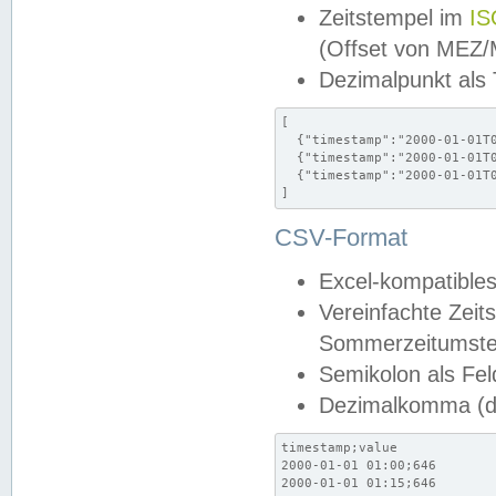
Zeitstempel im
IS
(Offset von MEZ
Dezimalpunkt als
[

  {"timestamp":"2000-01-01T0
  {"timestamp":"2000-01-01T0
  {"timestamp":"2000-01-01T0
]
CSV-Format
Excel-kompatibles
Vereinfachte Zeit
Sommerzeitumstel
Semikolon als Fel
Dezimalkomma (de
timestamp;value

2000-01-01 01:00;646

2000-01-01 01:15;646
