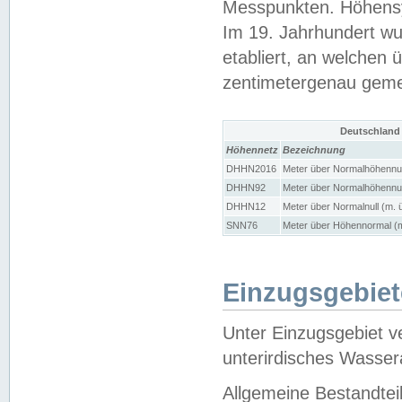
Messpunkten. Höhensy
Im 19. Jahrhundert wu
etabliert, an welchen 
zentimetergenau gem
Deutschland
Höhennetz
Bezeichnung
DHHN2016
Meter über Normalhöhennul
DHHN92
Meter über Normalhöhennul
DHHN12
Meter über Normalnull (m. 
SNN76
Meter über Höhennormal (m
Einzugsgebiet
Unter Einzugsgebiet v
unterirdisches Wasser
Allgemeine Bestandtei