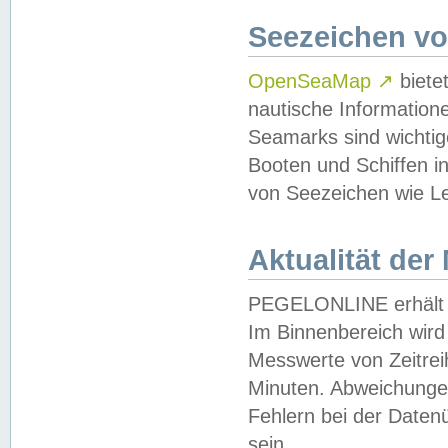
Seezeichen v
OpenSeaMap
↗
biete
nautische Information
Seamarks sind wichtig
Booten und Schiffen i
von Seezeichen wie Le
Aktualität der
PEGELONLINE erhält u
Im Binnenbereich wird 
Messwerte von Zeitreih
Minuten. Abweichungen
Fehlern bei der Daten
sein.