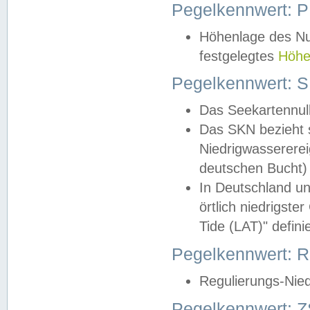
Pegelkennwert: 
Höhenlage des Nul
festgelegtes
Höhe
Pegelkennwert: 
Das Seekartennull
Das SKN bezieht s
Niedrigwassererei
deutschen Bucht) 
In Deutschland un
örtlich niedrigst
Tide (LAT)" definie
Pegelkennwert:
Regulierungs-Nie
Pegelkennwert: Z