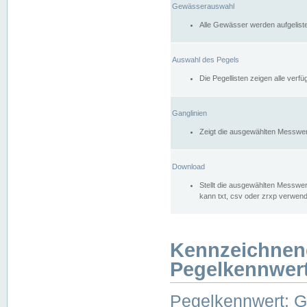
Gewässerauswahl
Alle Gewässer werden aufgelist
Auswahl des Pegels
Die Pegellisten zeigen alle ver
Ganglinien
Zeigt die ausgewählten Messwer
Download
Stellt die ausgewählten Messwer
kann txt, csv oder zrxp verwen
Kennzeichnen
Pegelkennwer
Pegelkennwert: 