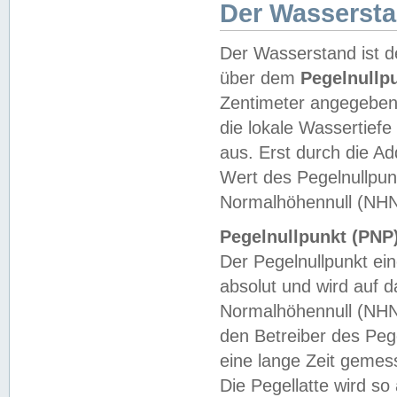
Der Wasserst
Der Wasserstand ist d
über dem
Pegelnullp
Zentimeter angegeben
die lokale Wassertie
aus. Erst durch die A
Wert des Pegelnullpun
Normalhöhennull (NHN
Pegelnullpunkt (PNP)
Der Pegelnullpunkt ei
absolut und wird auf
Normalhöhennull (NHN
den Betreiber des Pege
eine lange Zeit geme
Die Pegellatte wird s