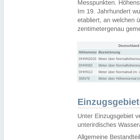
Messpunkten. Höhensy
Im 19. Jahrhundert wu
etabliert, an welchen 
zentimetergenau gem
Deutschland
Höhennetz
Bezeichnung
DHHN2016
Meter über Normalhöhennul
DHHN92
Meter über Normalhöhennul
DHHN12
Meter über Normalnull (m. 
SNN76
Meter über Höhennormal (m
Einzugsgebiet
Unter Einzugsgebiet v
unterirdisches Wasser
Allgemeine Bestandtei