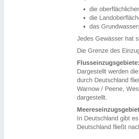
die oberflächlich
die Landoberfläc
das Grundwasser
Jedes Gewässer hat se
Die Grenze des Einzug
Flusseinzugsgebiete
Dargestellt werden die
durch Deutschland fli
Warnow / Peene, Weser
dargestellt.
Meereseinzugsgebiet
In Deutschland gibt 
Deutschland fließt n