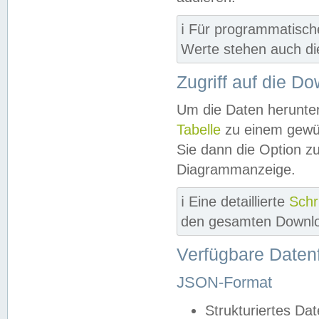
ℹ️ Für programmatisch
Werte stehen auch d
Zugriff auf die D
Um die Daten herunter
Tabelle
zu einem gewün
Sie dann die Option z
Diagrammanzeige.
ℹ️ Eine detaillierte
Schr
den gesamten Downlo
Verfügbare Daten
JSON-Format
Strukturiertes Da