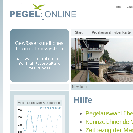
Hilfe
Link
Start
Pegelauswahl über Karte
Newsletter
Hilfe
Elbe - Cuxhaven Steubenhöft
Pegelauswahl übe
Kennzeichnende 
Zeitbezug der Me