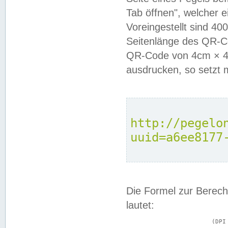
Tab öffnen", welcher 
Voreingestellt sind 4
Seitenlänge des QR-C
QR-Code von 4cm × 4c
ausdrucken, so setzt 
http://pegelo
uuid=a6ee8177
Die Formel zur Berech
lautet:
			(DPI × Druckkantenlänge in cm) ÷ 2,54 = Kantenlänge in Pixel
