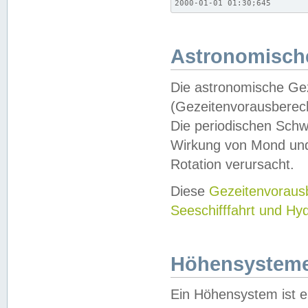
2000-01-01 01:30;645
Astronomische
Die astronomische Gez
(Gezeitenvorausberec
Die periodischen Schw
Wirkung von Mond und
Rotation verursacht.
Diese
Gezeitenvorau
Seeschifffahrt und Hy
Höhensystem
Ein Höhensystem ist e