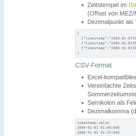
Zeitstempel im
IS
(Offset von MEZ
Dezimalpunkt als
[

  {"timestamp":"2000-01-01T0
  {"timestamp":"2000-01-01T0
  {"timestamp":"2000-01-01T0
]
CSV-Format
Excel-kompatibles
Vereinfachte Zeit
Sommerzeitumstel
Semikolon als Fel
Dezimalkomma (de
timestamp;value

2000-01-01 01:00;646

2000-01-01 01:15;646
