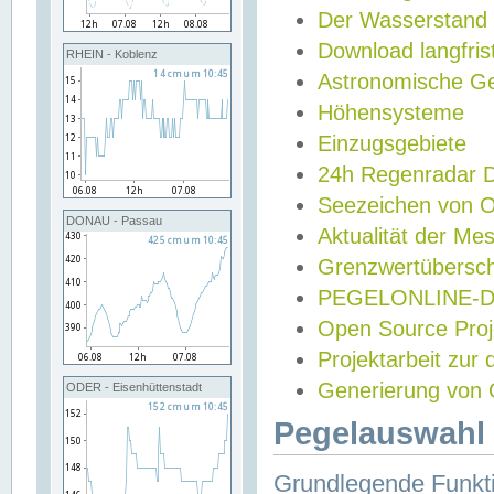
Der Wasserstand
Download langfris
RHEIN - Koblenz
Astronomische Gez
Höhensysteme
Einzugsgebiete
24h Regenradar
Seezeichen von 
DONAU - Passau
Aktualität der Me
Grenzwertübersch
PEGELONLINE-Di
Open Source Projek
Projektarbeit zur
Generierung von 
ODER - Eisenhüttenstadt
Pegelauswahl 
Grundlegende Funkti