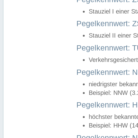
Stauziel I einer S
Pegelkennwert: Z
Stauziel II einer 
Pegelkennwert:
Verkehrsgesichert
Pegelkennwert:
niedrigster bekan
Beispiel: NNW (3
Pegelkennwert:
höchster bekannt
Beispiel: HHW (1
Pegelkennwert: 