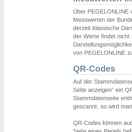
Über PEGELONLINE wer
Messwerten der Bundes
derzeit klassische Da
der Werte findet nicht 
Darstellungsmöglichkei
von PEGELONLINE zu 
QR-Codes
Auf der Stammdatensei
Seite anzeigen" ein Q
Stammdatenseite enthä
gescannt, so wird man
QR-Codes können auc
Seite eines Pegels be