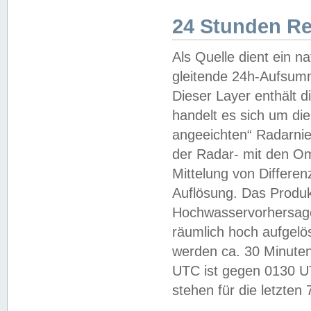
24 Stunden R
Als Quelle dient ein n
gleitende 24h-Aufsum
Dieser Layer enthält
handelt es sich um di
angeeichten“ Radarnie
der Radar- mit den O
Mittelung von Differe
Auflösung. Das Produk
Hochwasservorhersagez
räumlich hoch aufgelö
werden ca. 30 Minuten
UTC ist gegen 0130 UTC
stehen für die letzten