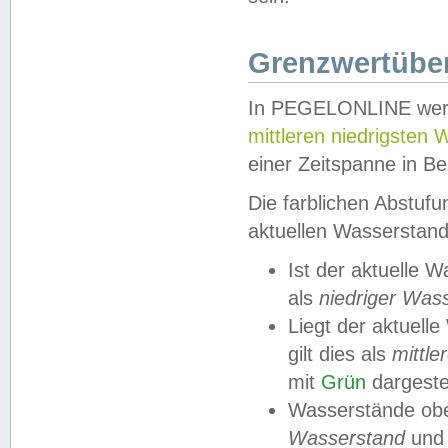
Grenzwertüber
In PEGELONLINE werde
mittleren niedrigsten
einer Zeitspanne in Be
Die farblichen Abstuf
aktuellen Wasserstand
Ist der aktuelle 
als
niedriger Was
Liegt der aktue
gilt dies als
mittle
mit
Grün
dargestel
Wasserstände obe
Wasserstand
und