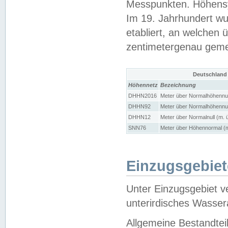
Messpunkten. Höhensy
Im 19. Jahrhundert wu
etabliert, an welchen 
zentimetergenau gem
Deutschland
Höhennetz
Bezeichnung
DHHN2016
Meter über Normalhöhennul
DHHN92
Meter über Normalhöhennul
DHHN12
Meter über Normalnull (m. 
SNN76
Meter über Höhennormal (m
Einzugsgebiet
Unter Einzugsgebiet v
unterirdisches Wasser
Allgemeine Bestandtei