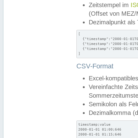
Zeitstempel im
IS
(Offset von MEZ
Dezimalpunkt als
[

  {"timestamp":"2000-01-01T0
  {"timestamp":"2000-01-01T0
  {"timestamp":"2000-01-01T0
]
CSV-Format
Excel-kompatibles
Vereinfachte Zeit
Sommerzeitumstel
Semikolon als Fel
Dezimalkomma (de
timestamp;value

2000-01-01 01:00;646

2000-01-01 01:15;646
