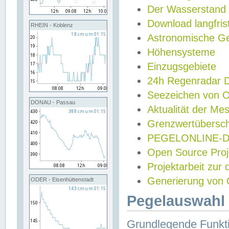
Der Wasserstand
Download langfris
RHEIN - Koblenz
Astronomische Gez
Höhensysteme
Einzugsgebiete
24h Regenradar
Seezeichen von 
DONAU - Passau
Aktualität der Me
Grenzwertübersch
PEGELONLINE-Di
Open Source Projek
Projektarbeit zur
Generierung von 
ODER - Eisenhüttenstadt
Pegelauswahl 
Grundlegende Funkti