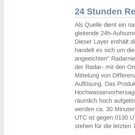
24 Stunden R
Als Quelle dient ein n
gleitende 24h-Aufsum
Dieser Layer enthält
handelt es sich um di
angeeichten“ Radarnie
der Radar- mit den O
Mittelung von Differe
Auflösung. Das Produk
Hochwasservorhersagez
räumlich hoch aufgelö
werden ca. 30 Minuten
UTC ist gegen 0130 UTC
stehen für die letzten