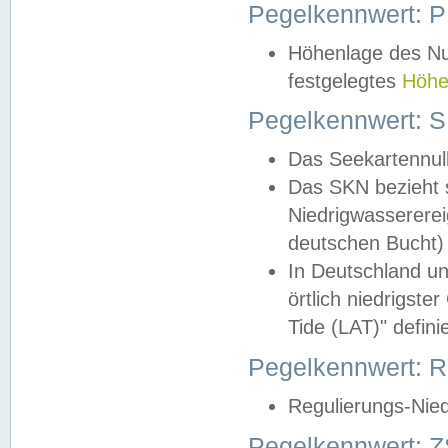
Pegelkennwert: 
Höhenlage des Nul
festgelegtes
Höhe
Pegelkennwert: 
Das Seekartennull
Das SKN bezieht s
Niedrigwassererei
deutschen Bucht) 
In Deutschland un
örtlich niedrigst
Tide (LAT)" definie
Pegelkennwert:
Regulierungs-Nie
Pegelkennwert: Z