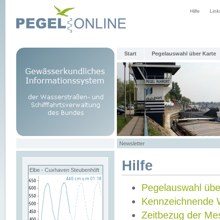
Hilfe
Link
Start
Pegelauswahl über Karte
Newsletter
Hilfe
Elbe - Cuxhaven Steubenhöft
Pegelauswahl übe
Kennzeichnende 
Zeitbezug der Me