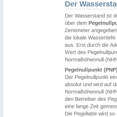
Der Wasserst
Der Wasserstand ist d
über dem
Pegelnullp
Zentimeter angegeben
die lokale Wassertie
aus. Erst durch die A
Wert des Pegelnullpun
Normalhöhennull (NHN
Pegelnullpunkt (PNP)
Der Pegelnullpunkt ei
absolut und wird auf
Normalhöhennull (NHN
den Betreiber des Pege
eine lange Zeit geme
Die Pegellatte wird s