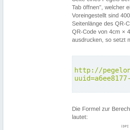
Tab öffnen", welcher 
Voreingestellt sind 4
Seitenlänge des QR-C
QR-Code von 4cm × 4c
ausdrucken, so setzt 
http://pegelo
uuid=a6ee8177
Die Formel zur Berech
lautet:
			(DPI × Druckkantenlänge in cm) ÷ 2,54 = Kantenlänge in Pixel
