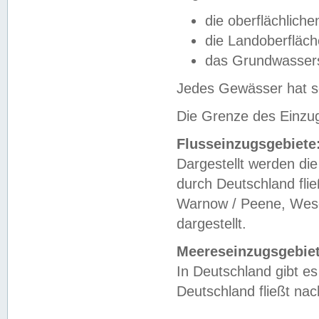
die oberflächlich
die Landoberfläc
das Grundwasser
Jedes Gewässer hat se
Die Grenze des Einzug
Flusseinzugsgebiete
Dargestellt werden die
durch Deutschland fli
Warnow / Peene, Weser
dargestellt.
Meereseinzugsgebiet
In Deutschland gibt 
Deutschland fließt n