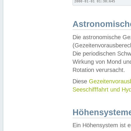
2000-01-01 01:30;645
Astronomische
Die astronomische Gez
(Gezeitenvorausberec
Die periodischen Schw
Wirkung von Mond und
Rotation verursacht.
Diese
Gezeitenvorau
Seeschifffahrt und Hy
Höhensystem
Ein Höhensystem ist e