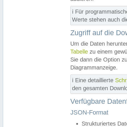
ℹ️ Für programmatisch
Werte stehen auch d
Zugriff auf die D
Um die Daten herunter
Tabelle
zu einem gewün
Sie dann die Option z
Diagrammanzeige.
ℹ️ Eine detaillierte
Schr
den gesamten Downlo
Verfügbare Daten
JSON-Format
Strukturiertes Da