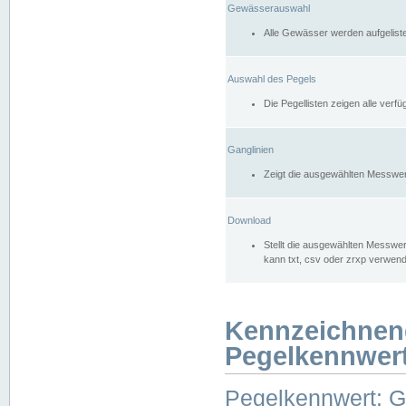
Gewässerauswahl
Alle Gewässer werden aufgelist
Auswahl des Pegels
Die Pegellisten zeigen alle ver
Ganglinien
Zeigt die ausgewählten Messwer
Download
Stellt die ausgewählten Messwer
kann txt, csv oder zrxp verwen
Kennzeichnen
Pegelkennwer
Pegelkennwert: 