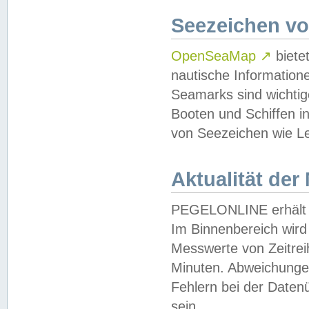
Seezeichen v
OpenSeaMap
↗
biete
nautische Information
Seamarks sind wichtig
Booten und Schiffen i
von Seezeichen wie Le
Aktualität der
PEGELONLINE erhält u
Im Binnenbereich wird 
Messwerte von Zeitreih
Minuten. Abweichungen
Fehlern bei der Daten
sein.