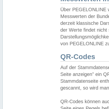
Über PEGELONLINE wer
Messwerten der Bundes
derzeit klassische Da
der Werte findet nicht 
Darstellungsmöglichkei
von PEGELONLINE zu 
QR-Codes
Auf der Stammdatensei
Seite anzeigen" ein Q
Stammdatenseite enthä
gescannt, so wird man
QR-Codes können auc
Seite eines Pegels be