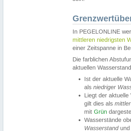
Grenzwertüber
In PEGELONLINE werde
mittleren niedrigsten
einer Zeitspanne in Be
Die farblichen Abstuf
aktuellen Wasserstand
Ist der aktuelle 
als
niedriger Was
Liegt der aktue
gilt dies als
mittle
mit
Grün
dargestel
Wasserstände obe
Wasserstand
und