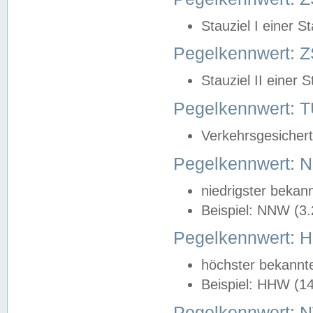
Stauziel I einer S
Pegelkennwert: Z
Stauziel II einer 
Pegelkennwert:
Verkehrsgesichert
Pegelkennwert:
niedrigster bekan
Beispiel: NNW (3
Pegelkennwert:
höchster bekannt
Beispiel: HHW (1
Pegelkennwert: 