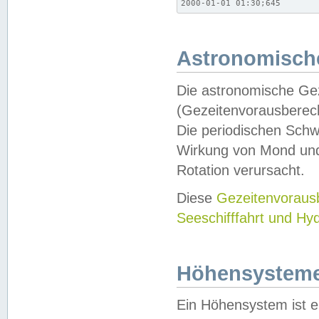
2000-01-01 01:30;645
Astronomische
Die astronomische Gez
(Gezeitenvorausberec
Die periodischen Schw
Wirkung von Mond und
Rotation verursacht.
Diese
Gezeitenvorau
Seeschifffahrt und Hy
Höhensystem
Ein Höhensystem ist e