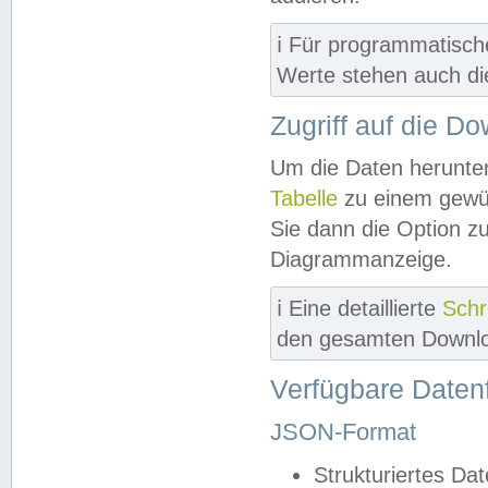
ℹ️ Für programmatisch
Werte stehen auch d
Zugriff auf die D
Um die Daten herunter
Tabelle
zu einem gewün
Sie dann die Option z
Diagrammanzeige.
ℹ️ Eine detaillierte
Schr
den gesamten Downlo
Verfügbare Daten
JSON-Format
Strukturiertes Da