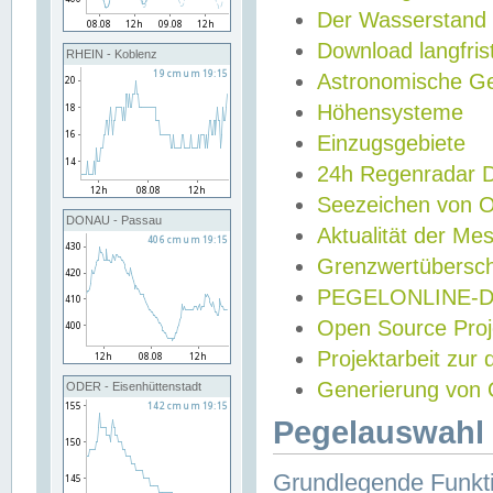
Der Wasserstand
Download langfris
RHEIN - Koblenz
Astronomische Gez
Höhensysteme
Einzugsgebiete
24h Regenradar
Seezeichen von 
DONAU - Passau
Aktualität der Me
Grenzwertübersch
PEGELONLINE-Di
Open Source Projek
Projektarbeit zur
Generierung von 
ODER - Eisenhüttenstadt
Pegelauswahl 
Grundlegende Funkti