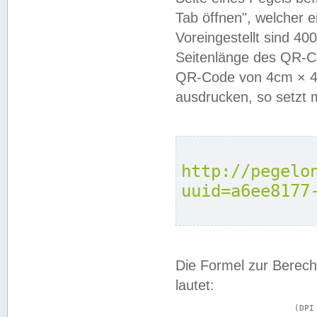
Tab öffnen", welcher 
Voreingestellt sind 4
Seitenlänge des QR-C
QR-Code von 4cm × 4c
ausdrucken, so setzt 
http://pegelo
uuid=a6ee8177
Die Formel zur Berech
lautet:
			(DPI × Druckkantenlänge in cm) ÷ 2,54 = Kantenlänge in Pixel
