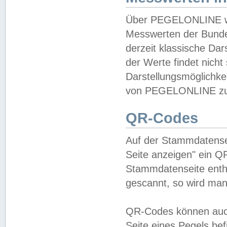
Über PEGELONLINE wer
Messwerten der Bundes
derzeit klassische Da
der Werte findet nicht 
Darstellungsmöglichkei
von PEGELONLINE zu 
QR-Codes
Auf der Stammdatensei
Seite anzeigen" ein Q
Stammdatenseite enthä
gescannt, so wird man
QR-Codes können auc
Seite eines Pegels be