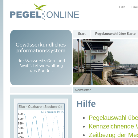
Hilfe
Link
Start
Pegelauswahl über Karte
Newsletter
Hilfe
Elbe - Cuxhaven Steubenhöft
Pegelauswahl übe
Kennzeichnende 
Zeitbezug der Me