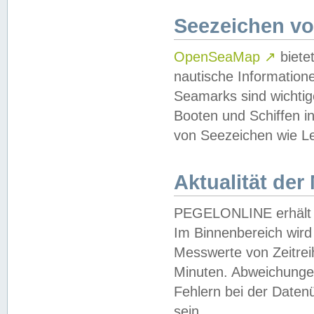
Seezeichen v
OpenSeaMap
↗
biete
nautische Information
Seamarks sind wichtig
Booten und Schiffen i
von Seezeichen wie Le
Aktualität der
PEGELONLINE erhält u
Im Binnenbereich wird 
Messwerte von Zeitreih
Minuten. Abweichungen
Fehlern bei der Daten
sein.