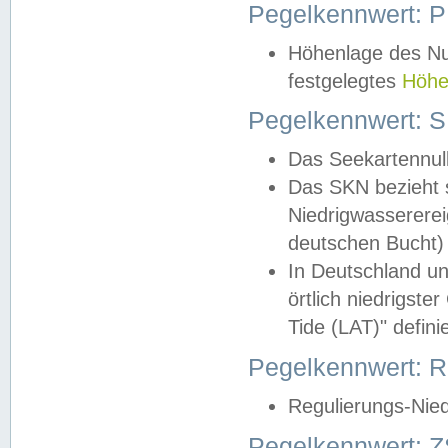
Pegelkennwert: 
Höhenlage des Nul
festgelegtes
Höhe
Pegelkennwert: 
Das Seekartennull
Das SKN bezieht s
Niedrigwassererei
deutschen Bucht) 
In Deutschland un
örtlich niedrigst
Tide (LAT)" definie
Pegelkennwert:
Regulierungs-Nie
Pegelkennwert: Z