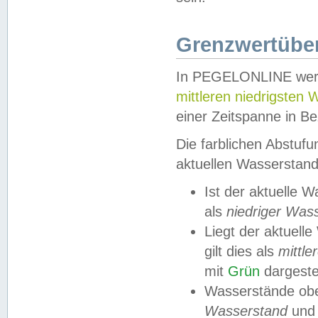
Grenzwertüber
In PEGELONLINE werde
mittleren niedrigsten
einer Zeitspanne in Be
Die farblichen Abstuf
aktuellen Wasserstand
Ist der aktuelle 
als
niedriger Was
Liegt der aktue
gilt dies als
mittle
mit
Grün
dargestel
Wasserstände obe
Wasserstand
und