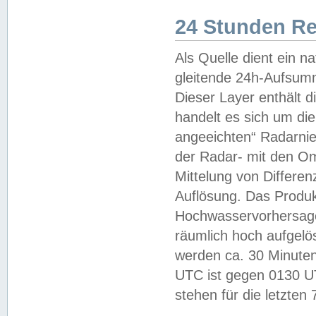
24 Stunden R
Als Quelle dient ein n
gleitende 24h-Aufsum
Dieser Layer enthält
handelt es sich um di
angeeichten“ Radarnie
der Radar- mit den O
Mittelung von Differe
Auflösung. Das Produk
Hochwasservorhersagez
räumlich hoch aufgelö
werden ca. 30 Minuten
UTC ist gegen 0130 UTC
stehen für die letzten