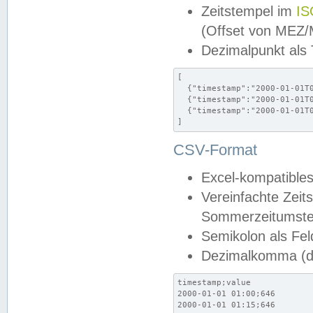
Zeitstempel im
IS
(Offset von MEZ
Dezimalpunkt als
[

  {"timestamp":"2000-01-01T0
  {"timestamp":"2000-01-01T0
  {"timestamp":"2000-01-01T0
]
CSV-Format
Excel-kompatibles
Vereinfachte Zeit
Sommerzeitumstel
Semikolon als Fel
Dezimalkomma (de
timestamp;value

2000-01-01 01:00;646

2000-01-01 01:15;646
