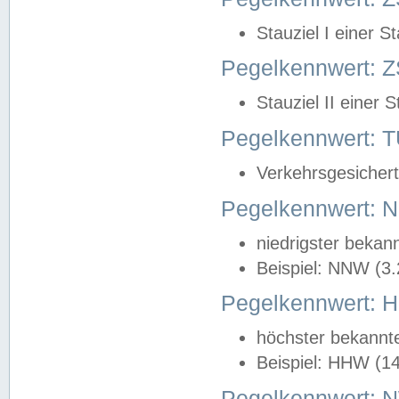
Stauziel I einer S
Pegelkennwert: Z
Stauziel II einer 
Pegelkennwert:
Verkehrsgesichert
Pegelkennwert:
niedrigster bekan
Beispiel: NNW (3
Pegelkennwert:
höchster bekannt
Beispiel: HHW (1
Pegelkennwert: 