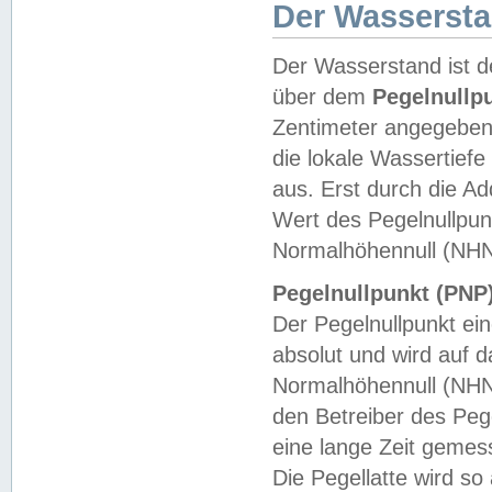
Der Wasserst
Der Wasserstand ist d
über dem
Pegelnullp
Zentimeter angegeben
die lokale Wassertie
aus. Erst durch die A
Wert des Pegelnullpun
Normalhöhennull (NHN
Pegelnullpunkt (PNP)
Der Pegelnullpunkt ei
absolut und wird auf
Normalhöhennull (NHN
den Betreiber des Pege
eine lange Zeit geme
Die Pegellatte wird s