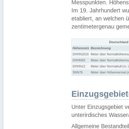
Messpunkten. Höhensy
Im 19. Jahrhundert wu
etabliert, an welchen 
zentimetergenau gem
Deutschland
Höhennetz
Bezeichnung
DHHN2016
Meter über Normalhöhennul
DHHN92
Meter über Normalhöhennul
DHHN12
Meter über Normalnull (m. 
SNN76
Meter über Höhennormal (m
Einzugsgebiet
Unter Einzugsgebiet v
unterirdisches Wasser
Allgemeine Bestandtei