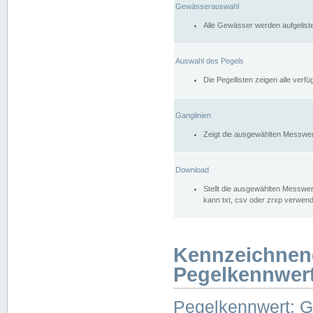
Gewässerauswahl
Alle Gewässer werden aufgelist
Auswahl des Pegels
Die Pegellisten zeigen alle ver
Ganglinien
Zeigt die ausgewählten Messwer
Download
Stellt die ausgewählten Messwer
kann txt, csv oder zrxp verwen
Kennzeichnen
Pegelkennwer
Pegelkennwert: 