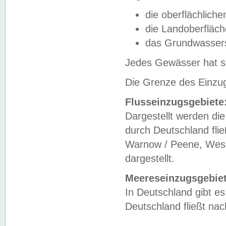
die oberflächlich
die Landoberfläc
das Grundwasser
Jedes Gewässer hat se
Die Grenze des Einzug
Flusseinzugsgebiete
Dargestellt werden die
durch Deutschland fli
Warnow / Peene, Weser
dargestellt.
Meereseinzugsgebiet
In Deutschland gibt 
Deutschland fließt n