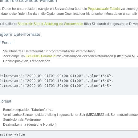
iff auf die Download-Funktion
e Daten herunterzuladen, navigieren Sie zunächst über die
Pegelauswahl-Tabelle
zu einem ge
datenseite finden Sie dann die Option zum Download der historischen Messdaten unterhalb
ne detaillierte
Schritt-für-Schritt-Anleitung mit Screenshots
führt Sie durch den gesamten Down
ügbare Datenformate
-Format
Strukturiertes Datenformat für programmatische Verarbeitung
Zeitstempel im
ISO 8601-Format
↗
mit vollständigen Zeitzoneninformation (Offset von 
Dezimalpunkt als Trennzeichen
"timestamp":"2000-01-01T01:00:00+01:00","value":646},

"timestamp":"2000-01-01T01:15:00+01:00","value":646},

"timestamp":"2000-01-01T01:30:00+01:00","value":645}

Format
Excel-kompatibles Tabellenformat
Vereinfachte Zeitstempeldarstellung in gesetzlicher Zeit (MEZ/MESZ mit Sommerzeitumstel
Semikolon als Feldtrenner
Dezimalkomma (deutsche Notation)
estamp;value
