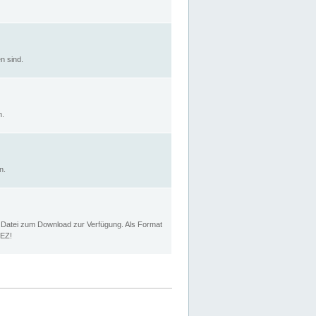
n sind.
n.
n.
p Datei zum Download zur Verfügung. Als Format
MEZ!