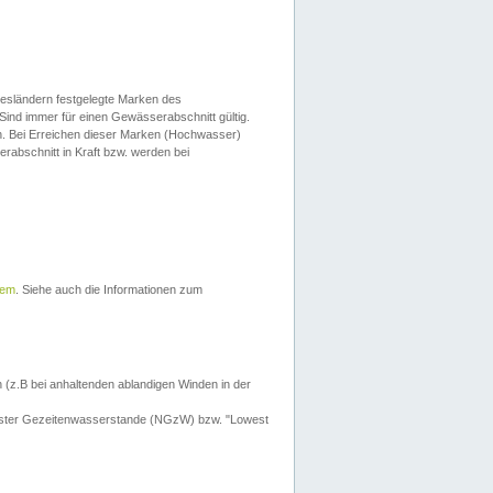
esländern festgelegte Marken des
Sind immer für einen Gewässerabschnitt gültig.
. Bei Erreichen dieser Marken (Hochwasser)
erabschnitt in Kraft bzw. werden bei
tem
. Siehe auch die Informationen zum
 (z.B bei anhaltenden ablandigen Winden in der
drigster Gezeitenwasserstande (NGzW) bzw. "Lowest