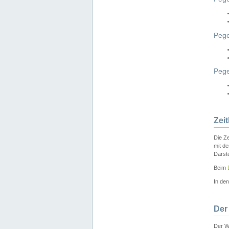
Pege
Peg
Zei
Die Ze
mit d
Darst
Beim
In de
Der
Der W