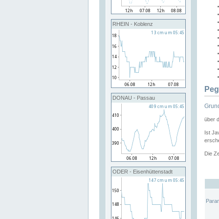
RHEIN - Koblenz
Peg
DONAU - Passau
Grund
über 
Ist Ja
ersche
Die Ze
ODER - Eisenhüttenstadt
Para