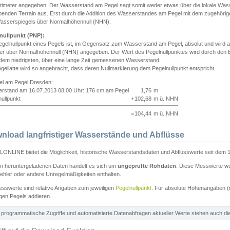
ntimeter angegeben. Der Wasserstand am Pegel sagt somit weder etwas über die lokale Wa
enden Terrain aus. Erst durch die Addition des Wasserstandes am Pegel mit dem zugehörig
asserspiegels über Normalhöhennull (NHN).
nullpunkt (PNP):
egelnullpunkt eines Pegels ist, im Gegensatz zum Wasserstand am Pegel, absolut und wir
ter über Normalhöhennull (NHN) angegeben. Der Wert des Pegelnullpunktes wird durch den Bet
 dem niedrigsten, über eine lange Zeit gemessenen Wasserstand.
gellatte wird so angebracht, dass deren Nullmarkierung dem Pegelnullpunkt entspricht.
iel am Pegel Dresden:
rstand am 16.07.2013 08:00 Uhr: 176 cm am Pegel
1,76
m
ullpunkt
+
102,68
m ü. NHN
=
104,44
m ü. NHN
nload langfristiger Wasserstände und Abflüsse
ONLINE bietet die Möglichkeit, historische Wasserstandsdaten und Abflusswerte seit dem 1
en heruntergeladenen Daten handelt es sich um
ungeprüfte Rohdaten
. Diese Messwerte wur
ehler oder andere Unregelmäßigkeiten enthalten.
esswerte sind relative Angaben zum jeweiligen
Pegelnullpunkt
. Für absolute Höhenangaben 
igen Pegels addieren.
ür programmatische Zugriffe und automatisierte Datenabfragen aktueller Werte stehen auch d