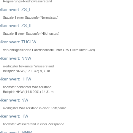
Regulierungs-Niedrigwasserstand
lkennwert: ZS_I
Stauziel I einer Staustufe (Normalstau)
lkennwert: ZS_II
Stauziel II einer Staustufe (Höchststau)
elkennwert: TUGLW
Verkehrsgesicherte Fahrrinnentiefe unter GlW (Tiefe unter GlW)
lkennwert: NNW
niedrigster bekannter Wasserstand
Beispiel: NNW (3.2.1942) 9,30 m
lkennwert: HHW
höchster bekannter Wasserstand
Beispiel: HHW (14.8.2001) 14,31 m
lkennwert: NW
niedrigster Wasserstand in einer Zeitspanne
lkennwert: HW
höchster Wasserstand in einer Zeitspanne
elkennwert: MNW