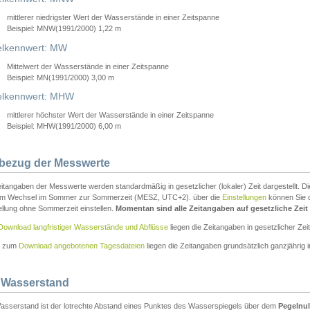
mittlerer niedrigster Wert der Wasserstände in einer Zeitspanne
Beispiel: MNW(1991/2000) 1,22 m
lkennwert: MW
Mittelwert der Wasserstände in einer Zeitspanne
Beispiel: MN(1991/2000) 3,00 m
elkennwert: MHW
mittlerer höchster Wert der Wasserstände in einer Zeitspanne
Beispiel: MHW(1991/2000) 6,00 m
tbezug der Messwerte
itangaben der Messwerte werden standardmäßig in gesetzlicher (lokaler) Zeit dargestellt. D
em Wechsel im Sommer zur Sommerzeit (MESZ, UTC+2). über die
Einstellungen
können Sie d
ellung ohne Sommerzeit einstellen.
Momentan sind alle Zeitangaben auf gesetzliche Zeit e
Download langfristiger Wasserstände und Abflüsse
liegen die Zeitangaben in gesetzlicher Zeit
n zum
Download angebotenen Tagesdateien
liegen die Zeitangaben grundsätzlich ganzjährig in
 Wasserstand
asserstand ist der lotrechte Abstand eines Punktes des Wasserspiegels über dem
Pegelnul