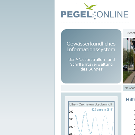
Start
Newsle
Hilf
Elbe - Cuxhaven Steubenhöft