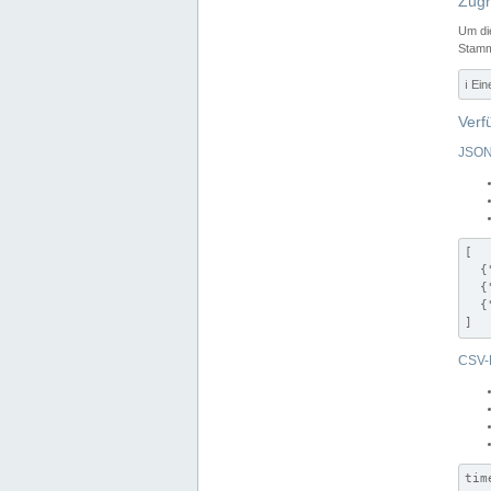
Zugr
Um di
Stamm
ℹ️ Ei
Verf
JSON
[

  {
  {
  {
]
CSV-
tim