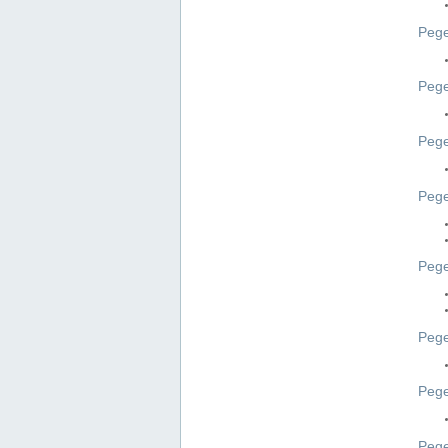
Pege
Pege
Peg
Pege
Pege
Pege
Pege
Peg