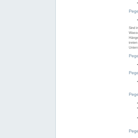
Pege
Sind 
Wasser
Hänge
treten
Unter
Pege
Pege
Pege
Pege