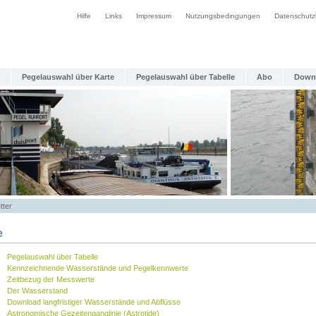
Hilfe
Links
Impressum
Nutzungsbedingungen
Datenschutz
Pegelauswahl über Karte
Pegelauswahl über Tabelle
Abo
Down
tter
e
Pegelauswahl über Tabelle
Kennzeichnende Wasserstände und Pegelkennwerte
Zeitbezug der Messwerte
Der Wasserstand
Download langfristiger Wasserstände und Abflüsse
Astronomische Gezeitenganglinie (Astrotide)