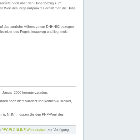
ssertiefe noch über den Höhenbezug zum
en Wert des Pegelnullpunktes erhält man die Höhe
d auf das amtliche Höhensystem DHHN92 bezogen
reiber des Pegels festgelegt und liegt meist
. Januar 2000 herunterzuladen.
den noch nicht validiert und können Ausreißer,
(m ü. NHN) müssen Sie den PNP-Wert des
ie
PEGELONLINE Webservices
zur Verfügung.