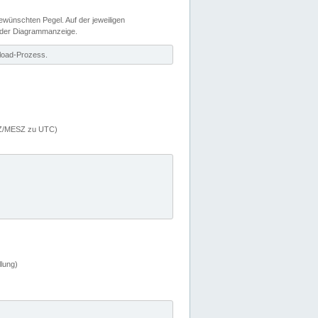
wünschten Pegel. Auf der jeweiligen
 der Diagrammanzeige.
load-Prozess.
MEZ/MESZ zu UTC)
lung)