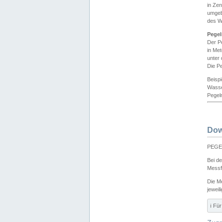
in Ze
umgeb
des W
Pegel
Der P
in Me
unter
Die Pe
Beisp
Wasse
Pegeln
Dow
PEGEL
Bei d
Messf
Die M
jeweil
ℹ️ F