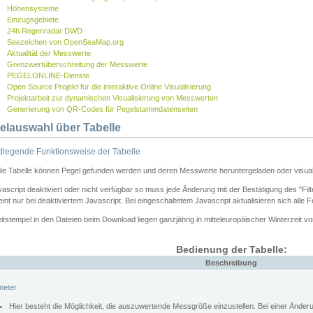
Höhensysteme
Einzugsgebiete
24h Regenradar DWD
Seezeichen von OpenSeaMap.org
Aktualität der Messwerte
Grenzwertüberschreitung der Messwerte
PEGELONLINE-Dienste
Open Source Projekt für die interaktive Online Visualisierung
Projektarbeit zur dynamischen Visualisierung von Messwerten
Generierung von QR-Codes für Pegelstammdatenseiten
elauswahl über Tabelle
legende Funktionsweise der Tabelle
die Tabelle können Pegel gefunden werden und deren Messwerte heruntergeladen oder visuali
vascript deaktiviert oder nicht verfügbar so muss jede Änderung mit der Bestätigung des "Filt
int nur bei deaktiviertem Javascript. Bei eingeschaltetem Javascript aktualisieren sich alle 
itstempel in den Dateien beim Download liegen ganzjährig in mitteleuropäischer Winterzeit vo
Bedienung der Tabelle:
Beschreibung
meter
Hier besteht die Möglichkeit, die auszuwertende Messgröße einzustellen. Bei einer Ände