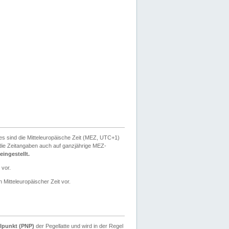
ies sind die Mitteleuropäische Zeit (MEZ, UTC+1)
ie Zeitangaben auch auf ganzjährige MEZ-
ingestellt.
 vor.
 Mitteleuropäischer Zeit vor.
lpunkt (PNP)
der Pegellatte und wird in der Regel