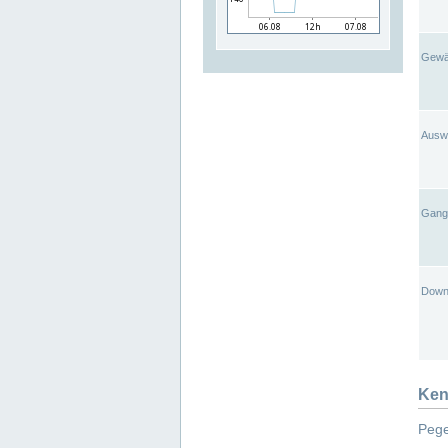
Gewä
Ausw
Gangl
Down
Ken
Pege