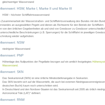
gleichwertiger Wasserstand
lkennwert: HSW, Marke I, Marke II und Marke III
HSW – höchster Schifffahrtswasserstand
in Zusammenarbeit der Wasserstraßen- und Schifffahrtsverwaltung des Bundes mit den Bund
standes an ausgewählten Pegeln und dienen als Richtwerte für den Betrieb der Schifffahrt. 
n von den örtlichen Gegebenheiten ab und sind von Gewässer zu Gewässer unterschiedlich
 unterschiedliche Beschränkungen (z.B. Sperrungen) für die Schifffahrt im jeweiligen Gewäss
schreitung wieder aufgehoben.
lkennwert: NSW
niedrigster Wasserstand
lkennwert: PNP
Höhenlage des Nullpunktes der Pegellatte bezogen auf ein amtlich festgelegtes
Höhensys
Wasserstand
.
lkennwert: SKN
Das Seekartennull (SKN) ist eine örtliche Mindesttiefenangabe in Seekarten.
Das SKN bezieht sich auf die Wassertiefe, die auch bei extemen Niedrigwasserereignissen
deutschen Bucht) kaum noch unterschritten wird.
In Deutschland und den Nordsee-Staaten ist das Seekartennull seit 2005 als örtlich nie
Astronomical Tide (LAT)" definiert.
lkennwert: RNW