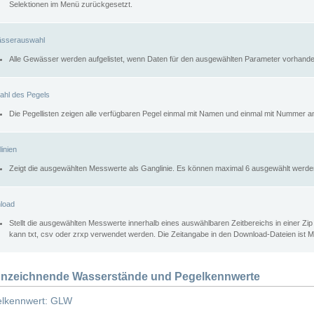
Selektionen im Menü zurückgesetzt.
sserauswahl
Alle Gewässer werden aufgelistet, wenn Daten für den ausgewählten Parameter vorhande
ahl des Pegels
Die Pegellisten zeigen alle verfügbaren Pegel einmal mit Namen und einmal mit Nummer a
inien
Zeigt die ausgewählten Messwerte als Ganglinie. Es können maximal 6 ausgewählt werde
load
Stellt die ausgewählten Messwerte innerhalb eines auswählbaren Zeitbereichs in einer Zi
kann txt, csv oder zrxp verwendet werden. Die Zeitangabe in den Download-Dateien ist 
nzeichnende Wasserstände und Pegelkennwerte
lkennwert: GLW