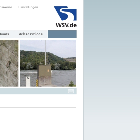
hinweise
Einstellungen
loads
Webservices