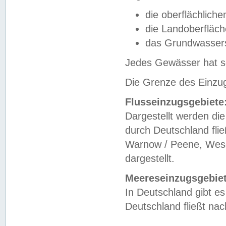
die oberflächlich
die Landoberfläc
das Grundwasser
Jedes Gewässer hat se
Die Grenze des Einzug
Flusseinzugsgebiete
Dargestellt werden die
durch Deutschland fli
Warnow / Peene, Weser
dargestellt.
Meereseinzugsgebiet
In Deutschland gibt 
Deutschland fließt n