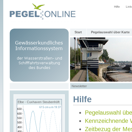
Hilfe
Link
Start
Pegelauswahl über Karte
Newsletter
Hilfe
Elbe - Cuxhaven Steubenhöft
Pegelauswahl übe
Kennzeichnende 
Zeitbezug der Me