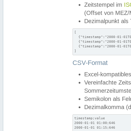
Zeitstempel im
IS
(Offset von MEZ
Dezimalpunkt als
[

  {"timestamp":"2000-01-01T0
  {"timestamp":"2000-01-01T0
  {"timestamp":"2000-01-01T0
]
CSV-Format
Excel-kompatibles
Vereinfachte Zeit
Sommerzeitumstel
Semikolon als Fel
Dezimalkomma (de
timestamp;value

2000-01-01 01:00;646

2000-01-01 01:15;646
