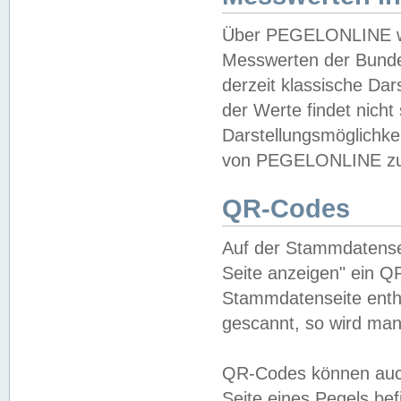
Über PEGELONLINE wer
Messwerten der Bundes
derzeit klassische Da
der Werte findet nicht 
Darstellungsmöglichkei
von PEGELONLINE zu 
QR-Codes
Auf der Stammdatensei
Seite anzeigen" ein Q
Stammdatenseite enthä
gescannt, so wird man
QR-Codes können auc
Seite eines Pegels be