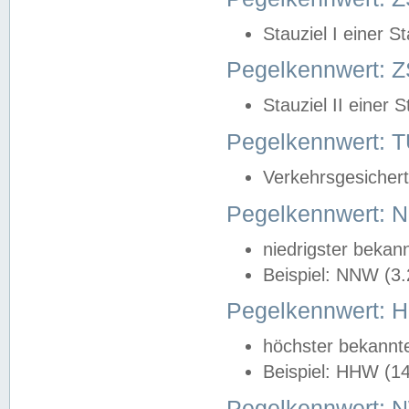
Stauziel I einer S
Pegelkennwert: Z
Stauziel II einer 
Pegelkennwert:
Verkehrsgesichert
Pegelkennwert:
niedrigster bekan
Beispiel: NNW (3
Pegelkennwert:
höchster bekannt
Beispiel: HHW (1
Pegelkennwert: 