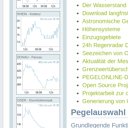
Der Wasserstand
Download langfris
RHEIN - Koblenz
Astronomische Gez
Höhensysteme
Einzugsgebiete
24h Regenradar
Seezeichen von 
DONAU - Passau
Aktualität der Me
Grenzwertübersch
PEGELONLINE-Di
Open Source Projek
Projektarbeit zur
Generierung von 
ODER - Eisenhüttenstadt
Pegelauswahl 
Grundlegende Funkti