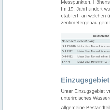
Messpunkten. Höhensy
Im 19. Jahrhundert wu
etabliert, an welchen 
zentimetergenau gem
Deutschland
Höhennetz
Bezeichnung
DHHN2016
Meter über Normalhöhennul
DHHN92
Meter über Normalhöhennul
DHHN12
Meter über Normalnull (m. 
SNN76
Meter über Höhennormal (m
Einzugsgebiet
Unter Einzugsgebiet v
unterirdisches Wasser
Allgemeine Bestandtei