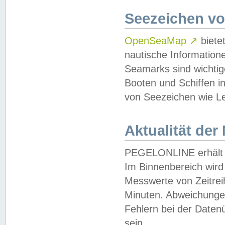
Seezeichen v
OpenSeaMap
↗
biete
nautische Information
Seamarks sind wichtig
Booten und Schiffen i
von Seezeichen wie Le
Aktualität der
PEGELONLINE erhält u
Im Binnenbereich wird 
Messwerte von Zeitreih
Minuten. Abweichungen
Fehlern bei der Daten
sein.