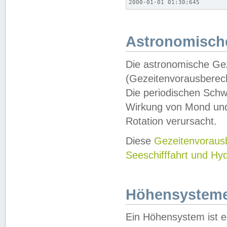
2000-01-01 01:30;645
Astronomische
Die astronomische Gez
(Gezeitenvorausberec
Die periodischen Schw
Wirkung von Mond und
Rotation verursacht.
Diese
Gezeitenvorau
Seeschifffahrt und Hy
Höhensystem
Ein Höhensystem ist e