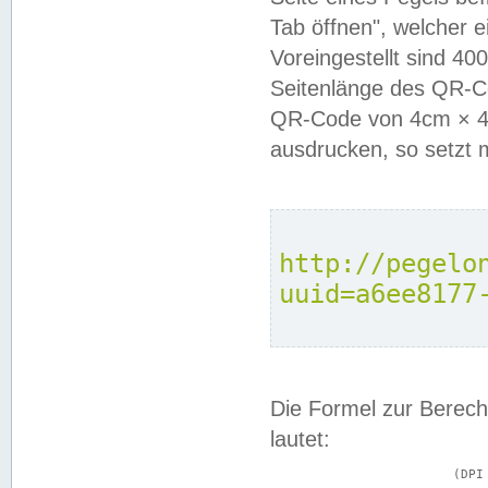
Tab öffnen", welcher 
Voreingestellt sind 4
Seitenlänge des QR-C
QR-Code von 4cm × 4c
ausdrucken, so setzt 
http://pegelo
uuid=a6ee8177
Die Formel zur Berech
lautet:
			(DPI × Druckkantenlänge in cm) ÷ 2,54 = Kantenlänge in Pixel
