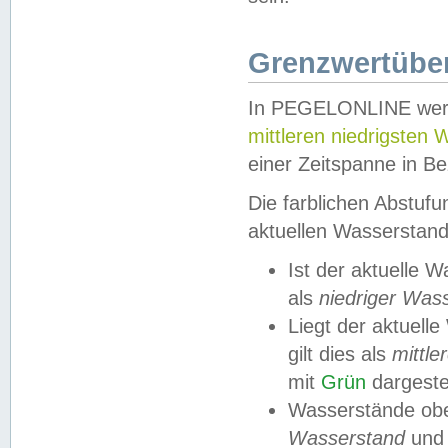
Grenzwertüber
In PEGELONLINE werde
mittleren niedrigsten
einer Zeitspanne in Be
Die farblichen Abstuf
aktuellen Wasserstand
Ist der aktuelle 
als
niedriger Was
Liegt der aktue
gilt dies als
mittle
mit
Grün
dargestel
Wasserstände obe
Wasserstand
und