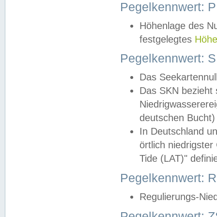
Pegelkennwert: 
Höhenlage des Nul
festgelegtes
Höhe
Pegelkennwert: 
Das Seekartennull
Das SKN bezieht s
Niedrigwassererei
deutschen Bucht) 
In Deutschland un
örtlich niedrigst
Tide (LAT)" definie
Pegelkennwert:
Regulierungs-Nie
Pegelkennwert: Z