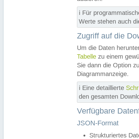
ℹ️ Für programmatisch
Werte stehen auch d
Zugriff auf die D
Um die Daten herunter
Tabelle
zu einem gewün
Sie dann die Option z
Diagrammanzeige.
ℹ️ Eine detaillierte
Schr
den gesamten Downlo
Verfügbare Daten
JSON-Format
Strukturiertes Da