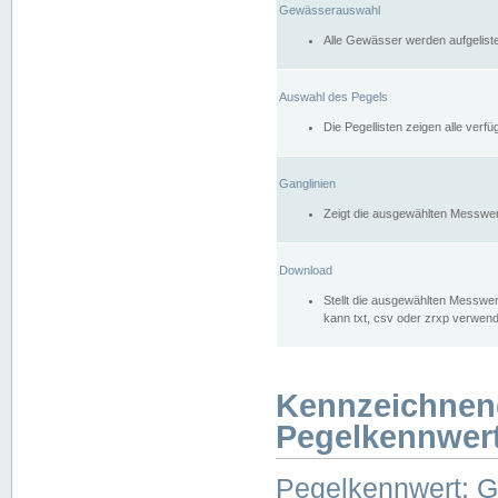
Gewässerauswahl
Alle Gewässer werden aufgelist
Auswahl des Pegels
Die Pegellisten zeigen alle ver
Ganglinien
Zeigt die ausgewählten Messwer
Download
Stellt die ausgewählten Messwer
kann txt, csv oder zrxp verwen
Kennzeichnen
Pegelkennwer
Pegelkennwert: 