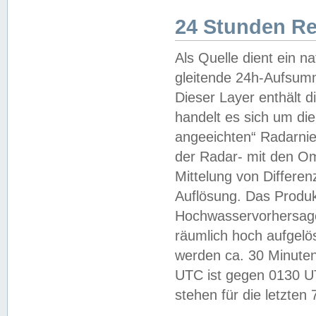
24 Stunden R
Als Quelle dient ein n
gleitende 24h-Aufsum
Dieser Layer enthält
handelt es sich um di
angeeichten“ Radarnie
der Radar- mit den O
Mittelung von Differe
Auflösung. Das Produk
Hochwasservorhersagez
räumlich hoch aufgelö
werden ca. 30 Minuten
UTC ist gegen 0130 UTC
stehen für die letzten