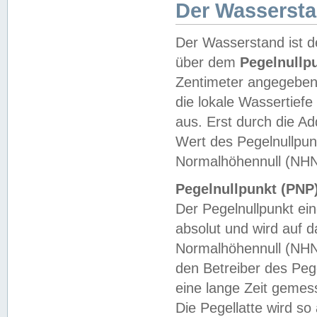
Der Wasserst
Der Wasserstand ist d
über dem
Pegelnullp
Zentimeter angegeben
die lokale Wassertie
aus. Erst durch die A
Wert des Pegelnullpun
Normalhöhennull (NHN
Pegelnullpunkt (PNP)
Der Pegelnullpunkt ei
absolut und wird auf
Normalhöhennull (NHN
den Betreiber des Pege
eine lange Zeit geme
Die Pegellatte wird s