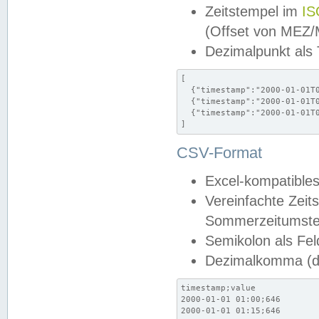
Zeitstempel im
IS
(Offset von MEZ
Dezimalpunkt als
[

  {"timestamp":"2000-01-01T0
  {"timestamp":"2000-01-01T0
  {"timestamp":"2000-01-01T0
]
CSV-Format
Excel-kompatibles
Vereinfachte Zeit
Sommerzeitumstel
Semikolon als Fel
Dezimalkomma (de
timestamp;value

2000-01-01 01:00;646

2000-01-01 01:15;646
