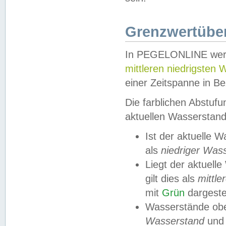
Grenzwertüber
In PEGELONLINE werde
mittleren niedrigsten
einer Zeitspanne in Be
Die farblichen Abstuf
aktuellen Wasserstand
Ist der aktuelle 
als
niedriger Was
Liegt der aktue
gilt dies als
mittle
mit
Grün
dargestel
Wasserstände obe
Wasserstand
und