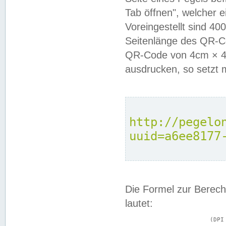
Tab öffnen", welcher 
Voreingestellt sind 4
Seitenlänge des QR-C
QR-Code von 4cm × 4c
ausdrucken, so setzt 
http://pegelo
uuid=a6ee8177
Die Formel zur Berech
lautet:
			(DPI × Druckkantenlänge in cm) ÷ 2,54 = Kantenlänge in Pixel
