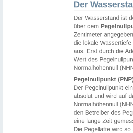
Der Wasserst
Der Wasserstand ist d
über dem
Pegelnullp
Zentimeter angegeben
die lokale Wassertie
aus. Erst durch die A
Wert des Pegelnullpun
Normalhöhennull (NHN
Pegelnullpunkt (PNP)
Der Pegelnullpunkt ei
absolut und wird auf
Normalhöhennull (NHN
den Betreiber des Pege
eine lange Zeit geme
Die Pegellatte wird s