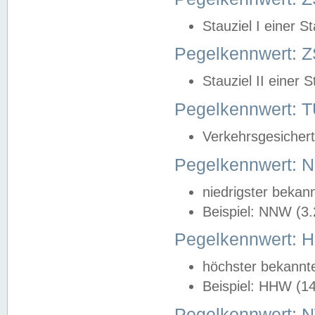
Stauziel I einer S
Pegelkennwert: Z
Stauziel II einer 
Pegelkennwert:
Verkehrsgesichert
Pegelkennwert:
niedrigster bekan
Beispiel: NNW (3
Pegelkennwert:
höchster bekannt
Beispiel: HHW (1
Pegelkennwert: 