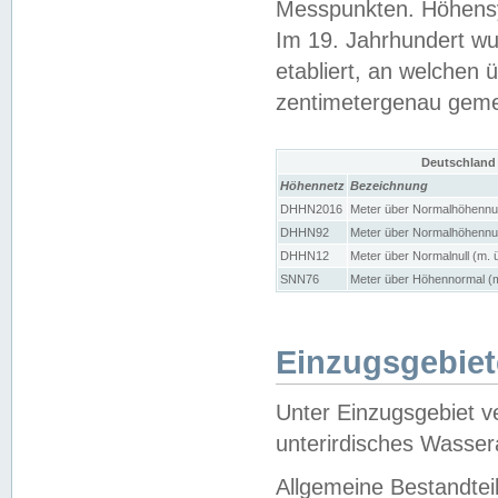
Messpunkten. Höhensy
Im 19. Jahrhundert wu
etabliert, an welchen 
zentimetergenau gem
Deutschland
Höhennetz
Bezeichnung
DHHN2016
Meter über Normalhöhennul
DHHN92
Meter über Normalhöhennul
DHHN12
Meter über Normalnull (m. 
SNN76
Meter über Höhennormal (m
Einzugsgebiet
Unter Einzugsgebiet v
unterirdisches Wasser
Allgemeine Bestandtei