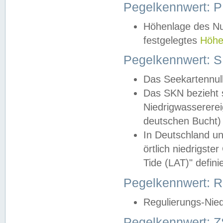
Pegelkennwert: 
Höhenlage des Nul
festgelegtes
Höhe
Pegelkennwert: 
Das Seekartennull
Das SKN bezieht s
Niedrigwassererei
deutschen Bucht) 
In Deutschland un
örtlich niedrigst
Tide (LAT)" definie
Pegelkennwert:
Regulierungs-Nie
Pegelkennwert: Z