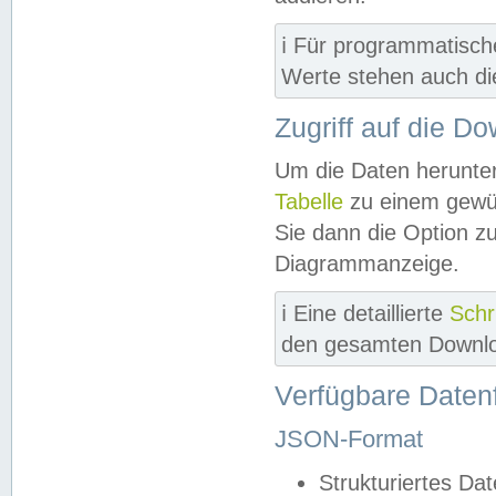
ℹ️ Für programmatisch
Werte stehen auch d
Zugriff auf die D
Um die Daten herunter
Tabelle
zu einem gewün
Sie dann die Option z
Diagrammanzeige.
ℹ️ Eine detaillierte
Schr
den gesamten Downlo
Verfügbare Daten
JSON-Format
Strukturiertes Da