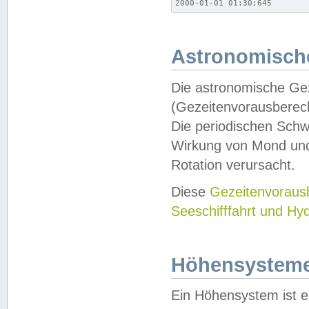
2000-01-01 01:30;645
Astronomische
Die astronomische Gez
(Gezeitenvorausberec
Die periodischen Schw
Wirkung von Mond und
Rotation verursacht.
Diese
Gezeitenvorau
Seeschifffahrt und Hy
Höhensystem
Ein Höhensystem ist e