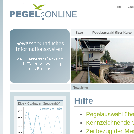
Hilfe
Link
Start
Pegelauswahl über Karte
Newsletter
Hilfe
Elbe - Cuxhaven Steubenhöft
Pegelauswahl übe
Kennzeichnende 
Zeitbezug der Me