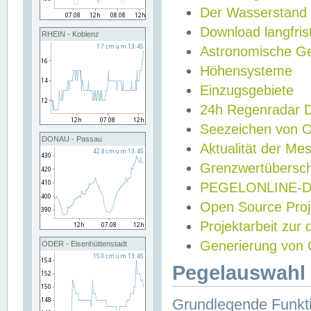
Der Wasserstand
Download langfris
RHEIN - Koblenz
Astronomische Gez
Höhensysteme
Einzugsgebiete
24h Regenradar
Seezeichen von 
DONAU - Passau
Aktualität der Me
Grenzwertübersch
PEGELONLINE-Di
Open Source Projek
Projektarbeit zur
Generierung von 
ODER - Eisenhüttenstadt
Pegelauswahl 
Grundlegende Funkti