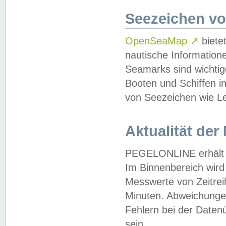
Seezeichen v
OpenSeaMap
↗
biete
nautische Information
Seamarks sind wichtig
Booten und Schiffen i
von Seezeichen wie Le
Aktualität der
PEGELONLINE erhält u
Im Binnenbereich wird 
Messwerte von Zeitreih
Minuten. Abweichungen
Fehlern bei der Daten
sein.