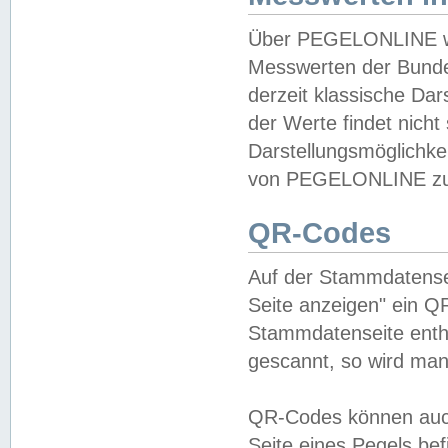
Über PEGELONLINE wer
Messwerten der Bundes
derzeit klassische Da
der Werte findet nicht 
Darstellungsmöglichkei
von PEGELONLINE zu 
QR-Codes
Auf der Stammdatensei
Seite anzeigen" ein Q
Stammdatenseite enthä
gescannt, so wird man
QR-Codes können auc
Seite eines Pegels be