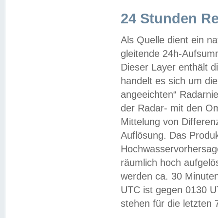
24 Stunden R
Als Quelle dient ein n
gleitende 24h-Aufsum
Dieser Layer enthält
handelt es sich um di
angeeichten“ Radarnie
der Radar- mit den O
Mittelung von Differe
Auflösung. Das Produk
Hochwasservorhersagez
räumlich hoch aufgelö
werden ca. 30 Minuten
UTC ist gegen 0130 UTC
stehen für die letzten