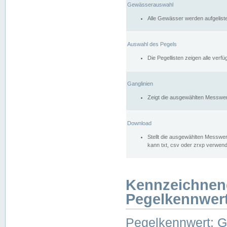
Gewässerauswahl
Alle Gewässer werden aufgelist
Auswahl des Pegels
Die Pegellisten zeigen alle ver
Ganglinien
Zeigt die ausgewählten Messwer
Download
Stellt die ausgewählten Messwer
kann txt, csv oder zrxp verwen
Kennzeichnen
Pegelkennwer
Pegelkennwert: 