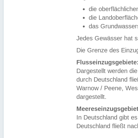
die oberflächlich
die Landoberfläc
das Grundwasser
Jedes Gewässer hat se
Die Grenze des Einzug
Flusseinzugsgebiete
Dargestellt werden die
durch Deutschland fli
Warnow / Peene, Weser
dargestellt.
Meereseinzugsgebiet
In Deutschland gibt 
Deutschland fließt n