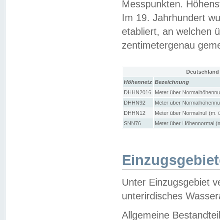
Messpunkten. Höhensy
Im 19. Jahrhundert wu
etabliert, an welchen 
zentimetergenau gem
Deutschland
Höhennetz
Bezeichnung
DHHN2016
Meter über Normalhöhennul
DHHN92
Meter über Normalhöhennul
DHHN12
Meter über Normalnull (m. 
SNN76
Meter über Höhennormal (m
Einzugsgebiet
Unter Einzugsgebiet v
unterirdisches Wasser
Allgemeine Bestandtei