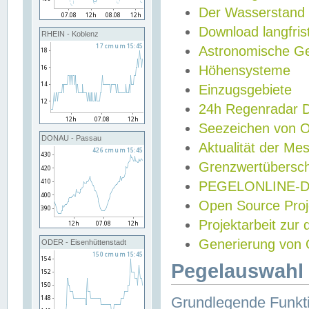
Der Wasserstand
Download langfris
RHEIN - Koblenz
Astronomische Gez
Höhensysteme
Einzugsgebiete
24h Regenradar
Seezeichen von 
DONAU - Passau
Aktualität der Me
Grenzwertübersch
PEGELONLINE-Di
Open Source Projek
Projektarbeit zur
Generierung von 
ODER - Eisenhüttenstadt
Pegelauswahl 
Grundlegende Funkti