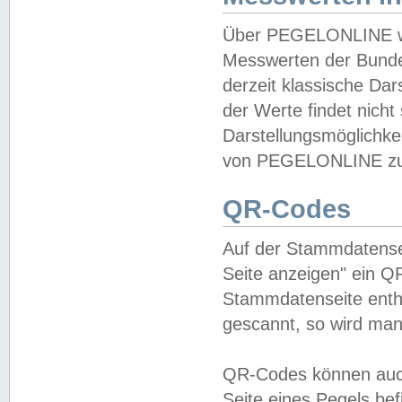
Über PEGELONLINE wer
Messwerten der Bundes
derzeit klassische Da
der Werte findet nicht 
Darstellungsmöglichkei
von PEGELONLINE zu 
QR-Codes
Auf der Stammdatensei
Seite anzeigen" ein Q
Stammdatenseite enthä
gescannt, so wird man
QR-Codes können auc
Seite eines Pegels be