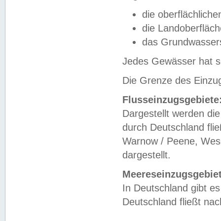
die oberflächlich
die Landoberfläc
das Grundwasser
Jedes Gewässer hat se
Die Grenze des Einzug
Flusseinzugsgebiete
Dargestellt werden die
durch Deutschland fli
Warnow / Peene, Weser
dargestellt.
Meereseinzugsgebiet
In Deutschland gibt 
Deutschland fließt n