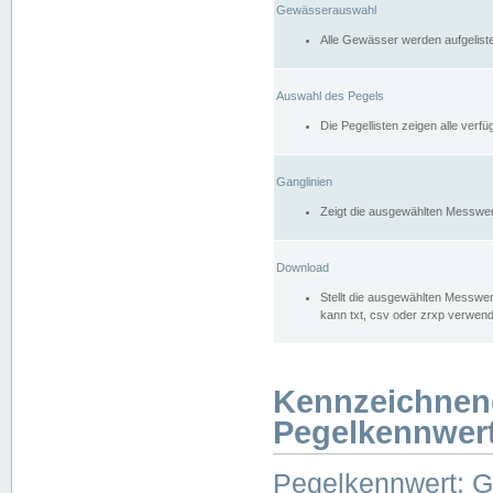
Gewässerauswahl
Alle Gewässer werden aufgelist
Auswahl des Pegels
Die Pegellisten zeigen alle ver
Ganglinien
Zeigt die ausgewählten Messwer
Download
Stellt die ausgewählten Messwer
kann txt, csv oder zrxp verwen
Kennzeichnen
Pegelkennwer
Pegelkennwert: 