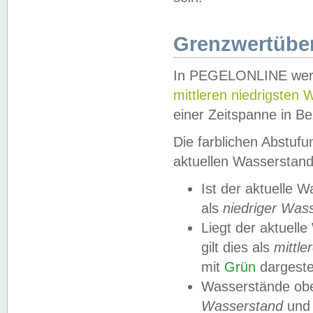
Grenzwertüber
In PEGELONLINE werde
mittleren niedrigsten
einer Zeitspanne in Be
Die farblichen Abstuf
aktuellen Wasserstand
Ist der aktuelle 
als
niedriger Was
Liegt der aktue
gilt dies als
mittle
mit
Grün
dargestel
Wasserstände obe
Wasserstand
und