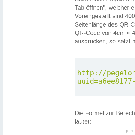
Tab öffnen", welcher 
Voreingestellt sind 4
Seitenlänge des QR-C
QR-Code von 4cm × 4c
ausdrucken, so setzt 
http://pegelo
uuid=a6ee8177
Die Formel zur Berech
lautet:
			(DPI × Druckkantenlänge in cm) ÷ 2,54 = Kantenlänge in Pixel
