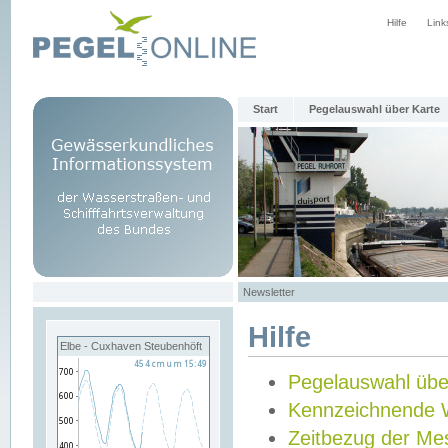
Hilfe
Link
Start
Pegelauswahl über Karte
Newsletter
Hilfe
Elbe - Cuxhaven Steubenhöft
Pegelauswahl übe
Kennzeichnende 
Zeitbezug der Me