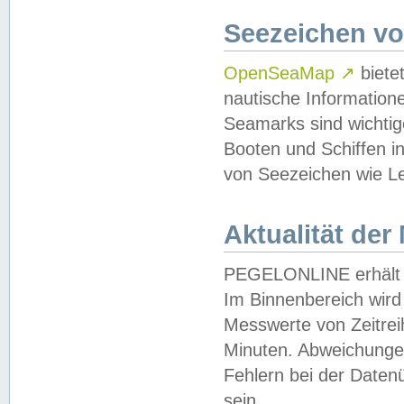
Seezeichen v
OpenSeaMap
↗
biete
nautische Information
Seamarks sind wichtig
Booten und Schiffen i
von Seezeichen wie Le
Aktualität der
PEGELONLINE erhält u
Im Binnenbereich wird 
Messwerte von Zeitreih
Minuten. Abweichungen
Fehlern bei der Daten
sein.