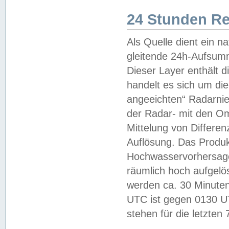
24 Stunden R
Als Quelle dient ein n
gleitende 24h-Aufsum
Dieser Layer enthält
handelt es sich um di
angeeichten“ Radarnie
der Radar- mit den O
Mittelung von Differe
Auflösung. Das Produk
Hochwasservorhersagez
räumlich hoch aufgelö
werden ca. 30 Minuten
UTC ist gegen 0130 UTC
stehen für die letzten