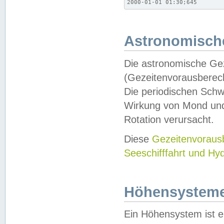
2000-01-01 01:30;645
Astronomische
Die astronomische Gez
(Gezeitenvorausberec
Die periodischen Schw
Wirkung von Mond und
Rotation verursacht.
Diese
Gezeitenvorau
Seeschifffahrt und Hy
Höhensystem
Ein Höhensystem ist e