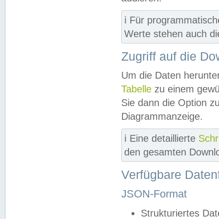
ℹ️ Für programmatisch
Werte stehen auch d
Zugriff auf die D
Um die Daten herunter
Tabelle
zu einem gewün
Sie dann die Option z
Diagrammanzeige.
ℹ️ Eine detaillierte
Schr
den gesamten Downlo
Verfügbare Daten
JSON-Format
Strukturiertes Da