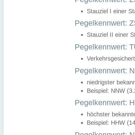
Stauziel I einer S
Pegelkennwert: Z
Stauziel II einer 
Pegelkennwert:
Verkehrsgesichert
Pegelkennwert:
niedrigster bekan
Beispiel: NNW (3
Pegelkennwert:
höchster bekannt
Beispiel: HHW (1
Pegelkennwert: 