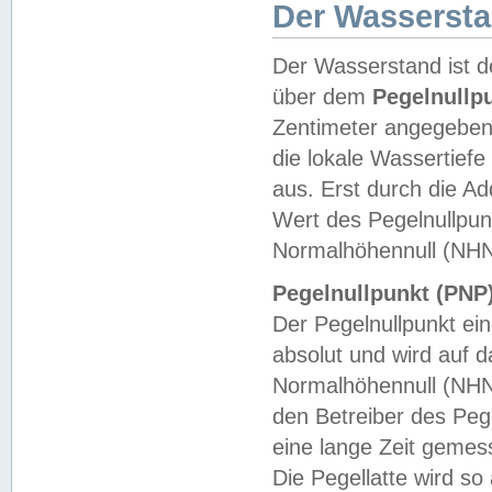
Der Wasserst
Der Wasserstand ist d
über dem
Pegelnullp
Zentimeter angegeben
die lokale Wassertie
aus. Erst durch die A
Wert des Pegelnullpun
Normalhöhennull (NHN
Pegelnullpunkt (PNP)
Der Pegelnullpunkt ei
absolut und wird auf
Normalhöhennull (NHN
den Betreiber des Pege
eine lange Zeit geme
Die Pegellatte wird s