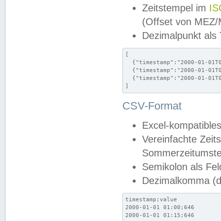
Zeitstempel im
IS
(Offset von MEZ
Dezimalpunkt als
[

  {"timestamp":"2000-01-01T0
  {"timestamp":"2000-01-01T0
  {"timestamp":"2000-01-01T0
]
CSV-Format
Excel-kompatibles
Vereinfachte Zeit
Sommerzeitumstel
Semikolon als Fel
Dezimalkomma (de
timestamp;value

2000-01-01 01:00;646

2000-01-01 01:15;646
