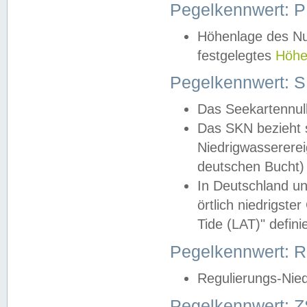
Pegelkennwert: 
Höhenlage des Nul
festgelegtes
Höhe
Pegelkennwert: 
Das Seekartennull
Das SKN bezieht s
Niedrigwassererei
deutschen Bucht) 
In Deutschland un
örtlich niedrigst
Tide (LAT)" definie
Pegelkennwert:
Regulierungs-Nie
Pegelkennwert: Z