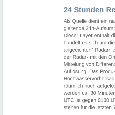
24 Stunden R
Als Quelle dient ein n
gleitende 24h-Aufsum
Dieser Layer enthält
handelt es sich um di
angeeichten“ Radarnie
der Radar- mit den O
Mittelung von Differe
Auflösung. Das Produk
Hochwasservorhersagez
räumlich hoch aufgelö
werden ca. 30 Minuten
UTC ist gegen 0130 UTC
stehen für die letzten