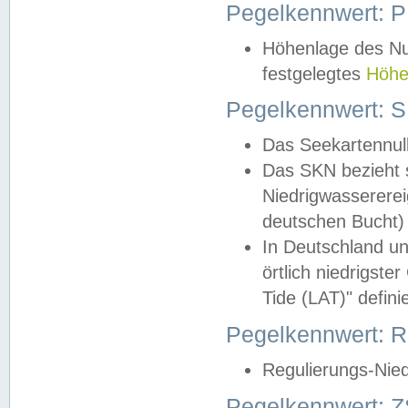
Pegelkennwert: 
Höhenlage des Nul
festgelegtes
Höhe
Pegelkennwert: 
Das Seekartennull
Das SKN bezieht s
Niedrigwassererei
deutschen Bucht) 
In Deutschland un
örtlich niedrigst
Tide (LAT)" definie
Pegelkennwert:
Regulierungs-Nie
Pegelkennwert: Z