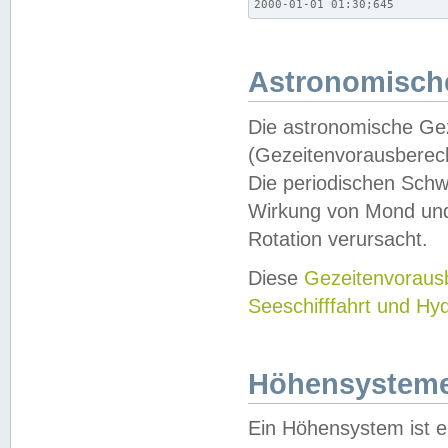
2000-01-01 01:30;645
Astronomische
Die astronomische Gez
(Gezeitenvorausberec
Die periodischen Schw
Wirkung von Mond und
Rotation verursacht.
Diese
Gezeitenvorau
Seeschifffahrt und Hy
Höhensystem
Ein Höhensystem ist e