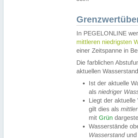
Grenzwertüber
In PEGELONLINE werde
mittleren niedrigsten
einer Zeitspanne in Be
Die farblichen Abstuf
aktuellen Wasserstand
Ist der aktuelle 
als
niedriger Was
Liegt der aktue
gilt dies als
mittle
mit
Grün
dargestel
Wasserstände obe
Wasserstand
und