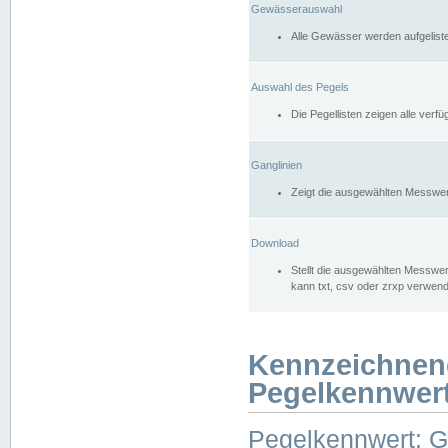
Gewässerauswahl
Alle Gewässer werden aufgelist
Auswahl des Pegels
Die Pegellisten zeigen alle ver
Ganglinien
Zeigt die ausgewählten Messwer
Download
Stellt die ausgewählten Messwer
kann txt, csv oder zrxp verwen
Kennzeichnen
Pegelkennwer
Pegelkennwert: 