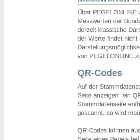
Über PEGELONLINE wer
Messwerten der Bundes
derzeit klassische Da
der Werte findet nicht 
Darstellungsmöglichkei
von PEGELONLINE zu 
QR-Codes
Auf der Stammdatensei
Seite anzeigen" ein Q
Stammdatenseite enthä
gescannt, so wird man
QR-Codes können auc
Seite eines Pegels be