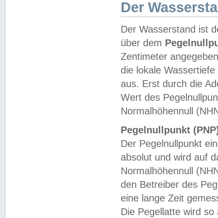
Der Wasserst
Der Wasserstand ist d
über dem
Pegelnullp
Zentimeter angegeben
die lokale Wassertie
aus. Erst durch die A
Wert des Pegelnullpun
Normalhöhennull (NHN
Pegelnullpunkt (PNP)
Der Pegelnullpunkt ei
absolut und wird auf
Normalhöhennull (NHN
den Betreiber des Pege
eine lange Zeit geme
Die Pegellatte wird s