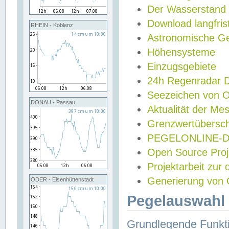
Der Wasserstand
Download langfris
RHEIN - Koblenz
Astronomische Gez
Höhensysteme
Einzugsgebiete
24h Regenradar
Seezeichen von 
DONAU - Passau
Aktualität der Me
Grenzwertübersch
PEGELONLINE-Di
Open Source Projek
Projektarbeit zur
Generierung von 
ODER - Eisenhüttenstadt
Pegelauswahl 
Grundlegende Funkti