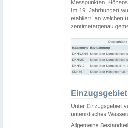
Messpunkten. Höhensy
Im 19. Jahrhundert wu
etabliert, an welchen 
zentimetergenau gem
Deutschland
Höhennetz
Bezeichnung
DHHN2016
Meter über Normalhöhennul
DHHN92
Meter über Normalhöhennul
DHHN12
Meter über Normalnull (m. 
SNN76
Meter über Höhennormal (m
Einzugsgebiet
Unter Einzugsgebiet v
unterirdisches Wasser
Allgemeine Bestandtei