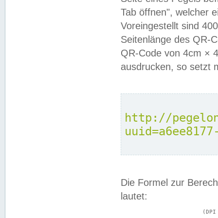
Tab öffnen", welcher 
Voreingestellt sind 4
Seitenlänge des QR-C
QR-Code von 4cm × 4c
ausdrucken, so setzt 
http://pegelo
uuid=a6ee8177
Die Formel zur Berech
lautet:
			(DPI × Druckkantenlänge in cm) ÷ 2,54 = Kantenlänge in Pixel
