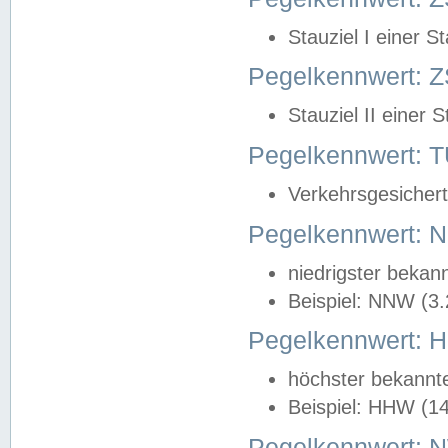
Stauziel I einer S
Pegelkennwert: Z
Stauziel II einer 
Pegelkennwert:
Verkehrsgesichert
Pegelkennwert:
niedrigster bekan
Beispiel: NNW (3
Pegelkennwert:
höchster bekannt
Beispiel: HHW (1
Pegelkennwert: 