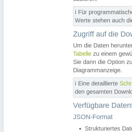
ℹ️ Für programmatisch
Werte stehen auch d
Zugriff auf die D
Um die Daten herunter
Tabelle
zu einem gewün
Sie dann die Option z
Diagrammanzeige.
ℹ️ Eine detaillierte
Schr
den gesamten Downlo
Verfügbare Daten
JSON-Format
Strukturiertes Da