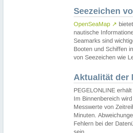
Seezeichen v
OpenSeaMap
↗
biete
nautische Information
Seamarks sind wichtig
Booten und Schiffen i
von Seezeichen wie Le
Aktualität der
PEGELONLINE erhält u
Im Binnenbereich wird 
Messwerte von Zeitreih
Minuten. Abweichungen
Fehlern bei der Daten
sein.