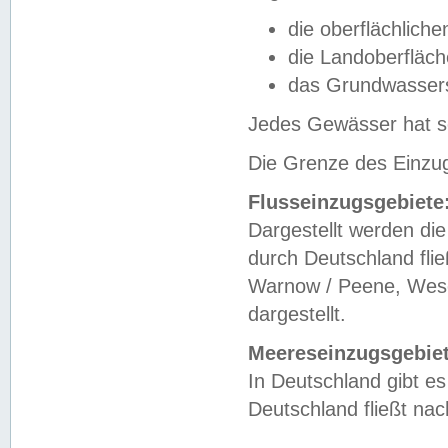
die oberflächlich
die Landoberfläc
das Grundwasser
Jedes Gewässer hat se
Die Grenze des Einzug
Flusseinzugsgebiete
Dargestellt werden die
durch Deutschland fli
Warnow / Peene, Weser
dargestellt.
Meereseinzugsgebiet
In Deutschland gibt 
Deutschland fließt n