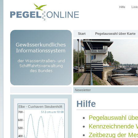
Hilfe
Link
Start
Pegelauswahl über Karte
Newsletter
Hilfe
Elbe - Cuxhaven Steubenhöft
Pegelauswahl übe
Kennzeichnende 
Zeitbezug der Me