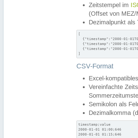
Zeitstempel im
IS
(Offset von MEZ
Dezimalpunkt als
[

  {"timestamp":"2000-01-01T0
  {"timestamp":"2000-01-01T0
  {"timestamp":"2000-01-01T0
]
CSV-Format
Excel-kompatibles
Vereinfachte Zeit
Sommerzeitumstel
Semikolon als Fel
Dezimalkomma (de
timestamp;value

2000-01-01 01:00;646

2000-01-01 01:15;646
