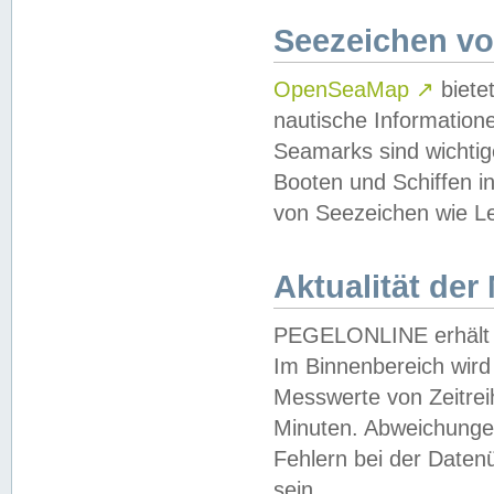
Seezeichen v
OpenSeaMap
↗
biete
nautische Information
Seamarks sind wichtig
Booten und Schiffen i
von Seezeichen wie Le
Aktualität der
PEGELONLINE erhält u
Im Binnenbereich wird 
Messwerte von Zeitreih
Minuten. Abweichungen
Fehlern bei der Daten
sein.