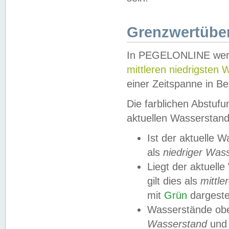
Grenzwertüber
In PEGELONLINE werde
mittleren niedrigsten
einer Zeitspanne in Be
Die farblichen Abstuf
aktuellen Wasserstand
Ist der aktuelle 
als
niedriger Was
Liegt der aktue
gilt dies als
mittle
mit
Grün
dargestel
Wasserstände obe
Wasserstand
und