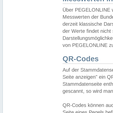
Über PEGELONLINE wer
Messwerten der Bundes
derzeit klassische Da
der Werte findet nicht 
Darstellungsmöglichkei
von PEGELONLINE zu 
QR-Codes
Auf der Stammdatensei
Seite anzeigen" ein Q
Stammdatenseite enthä
gescannt, so wird man
QR-Codes können auc
Seite eines Pegels be