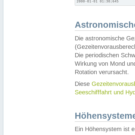
2000-01-01 01:30;645
Astronomische
Die astronomische Gez
(Gezeitenvorausberec
Die periodischen Schw
Wirkung von Mond und
Rotation verursacht.
Diese
Gezeitenvorau
Seeschifffahrt und Hy
Höhensystem
Ein Höhensystem ist e