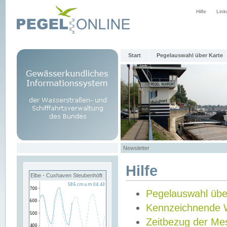
Hilfe
Link
Start
Pegelauswahl über Karte
Newsletter
Hilfe
Elbe - Cuxhaven Steubenhöft
Pegelauswahl übe
Kennzeichnende 
Zeitbezug der Me