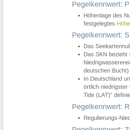
Pegelkennwert: 
Höhenlage des Nul
festgelegtes
Höhe
Pegelkennwert: 
Das Seekartennull
Das SKN bezieht s
Niedrigwassererei
deutschen Bucht) 
In Deutschland un
örtlich niedrigst
Tide (LAT)" definie
Pegelkennwert:
Regulierungs-Nie
Pegelkennwert: Z