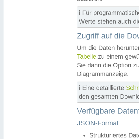
ℹ️ Für programmatisch
Werte stehen auch d
Zugriff auf die D
Um die Daten herunter
Tabelle
zu einem gewün
Sie dann die Option z
Diagrammanzeige.
ℹ️ Eine detaillierte
Schr
den gesamten Downlo
Verfügbare Daten
JSON-Format
Strukturiertes Da