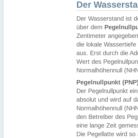
Der Wasserst
Der Wasserstand ist d
über dem
Pegelnullp
Zentimeter angegeben
die lokale Wassertie
aus. Erst durch die A
Wert des Pegelnullpun
Normalhöhennull (NHN
Pegelnullpunkt (PNP)
Der Pegelnullpunkt ei
absolut und wird auf
Normalhöhennull (NHN
den Betreiber des Pege
eine lange Zeit geme
Die Pegellatte wird s