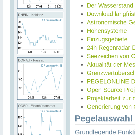
Der Wasserstand
Download langfris
RHEIN - Koblenz
Astronomische Gez
Höhensysteme
Einzugsgebiete
24h Regenradar
Seezeichen von 
DONAU - Passau
Aktualität der Me
Grenzwertübersch
PEGELONLINE-Di
Open Source Projek
Projektarbeit zur
Generierung von 
ODER - Eisenhüttenstadt
Pegelauswahl 
Grundlegende Funkti