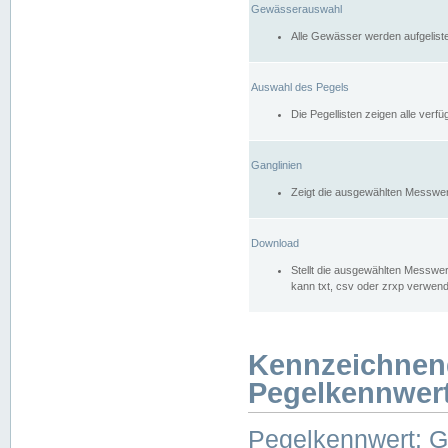
Gewässerauswahl
Alle Gewässer werden aufgelist
Auswahl des Pegels
Die Pegellisten zeigen alle ver
Ganglinien
Zeigt die ausgewählten Messwer
Download
Stellt die ausgewählten Messwer
kann txt, csv oder zrxp verwen
Kennzeichnen
Pegelkennwer
Pegelkennwert: 