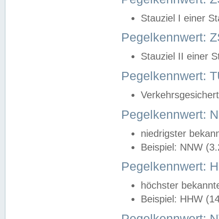
Stauziel I einer S
Pegelkennwert: Z
Stauziel II einer 
Pegelkennwert:
Verkehrsgesichert
Pegelkennwert:
niedrigster bekan
Beispiel: NNW (3
Pegelkennwert:
höchster bekannt
Beispiel: HHW (1
Pegelkennwert: 