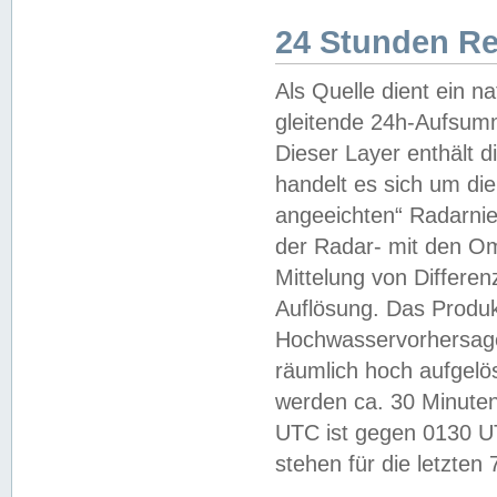
24 Stunden R
Als Quelle dient ein n
gleitende 24h-Aufsum
Dieser Layer enthält
handelt es sich um di
angeeichten“ Radarnie
der Radar- mit den O
Mittelung von Differe
Auflösung. Das Produk
Hochwasservorhersagez
räumlich hoch aufgelö
werden ca. 30 Minuten
UTC ist gegen 0130 UTC
stehen für die letzten