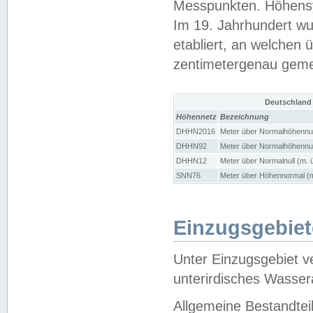
Messpunkten. Höhensy
Im 19. Jahrhundert wu
etabliert, an welchen 
zentimetergenau gem
Deutschland
Höhennetz
Bezeichnung
DHHN2016
Meter über Normalhöhennul
DHHN92
Meter über Normalhöhennul
DHHN12
Meter über Normalnull (m. 
SNN76
Meter über Höhennormal (m
Einzugsgebiet
Unter Einzugsgebiet v
unterirdisches Wasser
Allgemeine Bestandtei