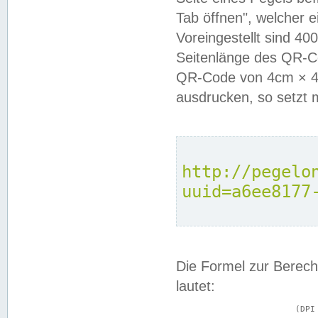
Tab öffnen", welcher 
Voreingestellt sind 4
Seitenlänge des QR-C
QR-Code von 4cm × 4c
ausdrucken, so setzt 
http://pegelo
uuid=a6ee8177
Die Formel zur Berech
lautet:
			(DPI × Druckkantenlänge in cm) ÷ 2,54 = Kantenlänge in Pixel
