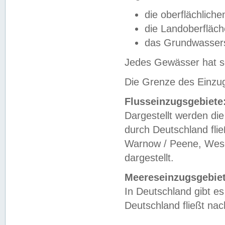
die oberflächlich
die Landoberfläc
das Grundwasser
Jedes Gewässer hat se
Die Grenze des Einzug
Flusseinzugsgebiete
Dargestellt werden die
durch Deutschland fli
Warnow / Peene, Weser
dargestellt.
Meereseinzugsgebiet
In Deutschland gibt 
Deutschland fließt n