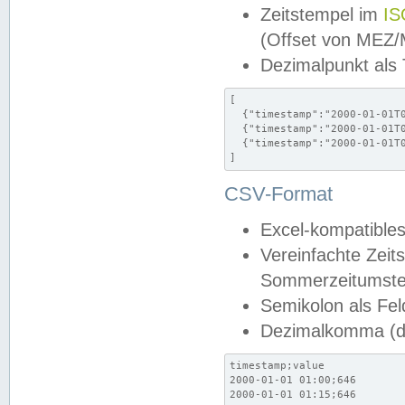
Zeitstempel im
IS
(Offset von MEZ
Dezimalpunkt als
[

  {"timestamp":"2000-01-01T0
  {"timestamp":"2000-01-01T0
  {"timestamp":"2000-01-01T0
]
CSV-Format
Excel-kompatibles
Vereinfachte Zeit
Sommerzeitumstel
Semikolon als Fel
Dezimalkomma (de
timestamp;value

2000-01-01 01:00;646

2000-01-01 01:15;646
