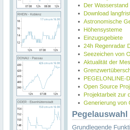
Der Wasserstand
Download langfris
RHEIN - Koblenz
Astronomische Gez
Höhensysteme
Einzugsgebiete
24h Regenradar
Seezeichen von 
DONAU - Passau
Aktualität der Me
Grenzwertübersch
PEGELONLINE-Di
Open Source Projek
Projektarbeit zur
Generierung von 
ODER - Eisenhüttenstadt
Pegelauswahl 
Grundlegende Funkti