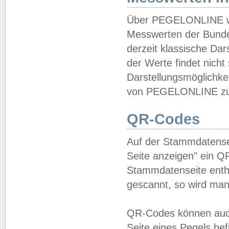
Über PEGELONLINE wer
Messwerten der Bundes
derzeit klassische Da
der Werte findet nicht 
Darstellungsmöglichkei
von PEGELONLINE zu 
QR-Codes
Auf der Stammdatensei
Seite anzeigen" ein Q
Stammdatenseite enthä
gescannt, so wird man
QR-Codes können auc
Seite eines Pegels be