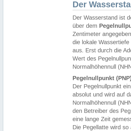
Der Wasserst
Der Wasserstand ist d
über dem
Pegelnullp
Zentimeter angegeben
die lokale Wassertie
aus. Erst durch die A
Wert des Pegelnullpun
Normalhöhennull (NHN
Pegelnullpunkt (PNP)
Der Pegelnullpunkt ei
absolut und wird auf
Normalhöhennull (NHN
den Betreiber des Pege
eine lange Zeit geme
Die Pegellatte wird s