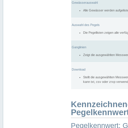
Gewässerauswahl
Alle Gewässer werden aufgelist
Auswahl des Pegels
Die Pegellisten zeigen alle ver
Ganglinien
Zeigt die ausgewählten Messwer
Download
Stellt die ausgewählten Messwer
kann txt, csv oder zrxp verwen
Kennzeichnen
Pegelkennwer
Pegelkennwert: 