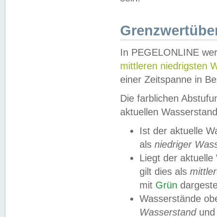
Grenzwertüber
In PEGELONLINE werde
mittleren niedrigsten
einer Zeitspanne in Be
Die farblichen Abstuf
aktuellen Wasserstand
Ist der aktuelle 
als
niedriger Was
Liegt der aktue
gilt dies als
mittle
mit
Grün
dargestel
Wasserstände obe
Wasserstand
und