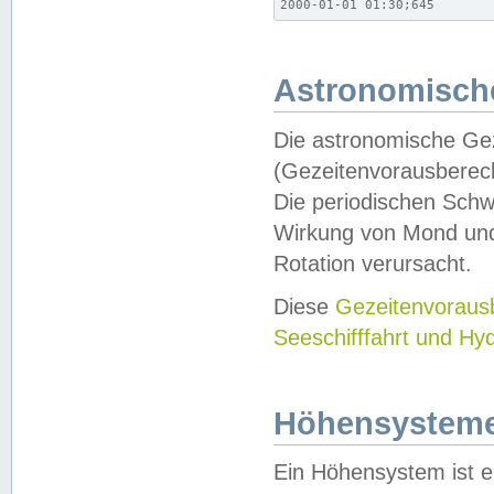
2000-01-01 01:30;645
Astronomische
Die astronomische Gez
(Gezeitenvorausberec
Die periodischen Schw
Wirkung von Mond und
Rotation verursacht.
Diese
Gezeitenvorau
Seeschifffahrt und Hy
Höhensystem
Ein Höhensystem ist e