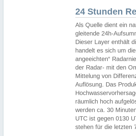
24 Stunden R
Als Quelle dient ein n
gleitende 24h-Aufsum
Dieser Layer enthält
handelt es sich um di
angeeichten“ Radarnie
der Radar- mit den O
Mittelung von Differe
Auflösung. Das Produk
Hochwasservorhersagez
räumlich hoch aufgelö
werden ca. 30 Minuten
UTC ist gegen 0130 UTC
stehen für die letzten