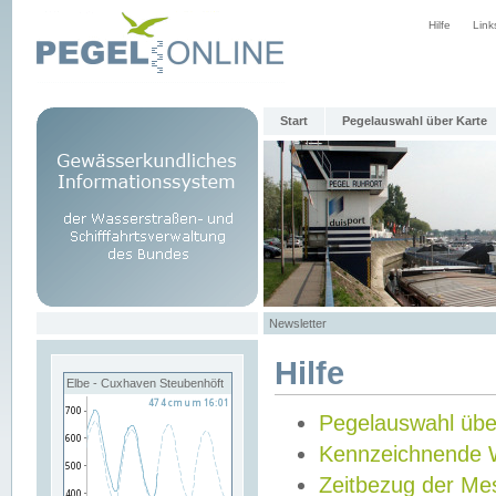
Hilfe
Link
Start
Pegelauswahl über Karte
Newsletter
Hilfe
Elbe - Cuxhaven Steubenhöft
Pegelauswahl übe
Kennzeichnende 
Zeitbezug der Me