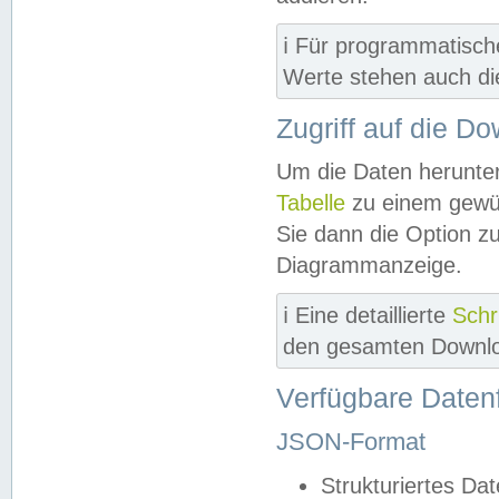
ℹ️ Für programmatisch
Werte stehen auch d
Zugriff auf die D
Um die Daten herunter
Tabelle
zu einem gewün
Sie dann die Option z
Diagrammanzeige.
ℹ️ Eine detaillierte
Schr
den gesamten Downlo
Verfügbare Daten
JSON-Format
Strukturiertes Da