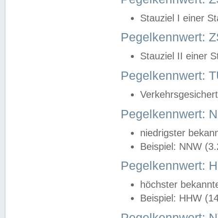
Stauziel I einer S
Pegelkennwert: Z
Stauziel II einer 
Pegelkennwert:
Verkehrsgesichert
Pegelkennwert:
niedrigster bekan
Beispiel: NNW (3
Pegelkennwert:
höchster bekannt
Beispiel: HHW (1
Pegelkennwert: 