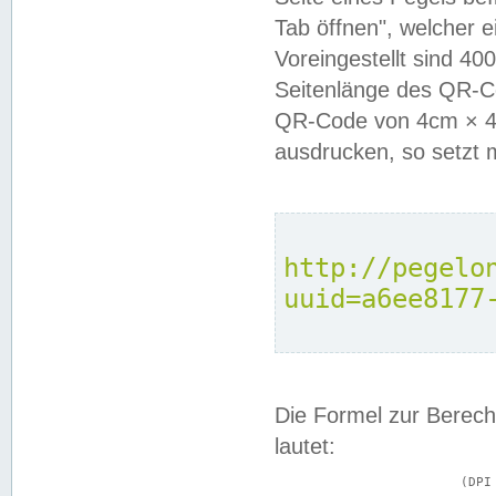
Tab öffnen", welcher 
Voreingestellt sind 4
Seitenlänge des QR-C
QR-Code von 4cm × 4c
ausdrucken, so setzt 
http://pegelo
uuid=a6ee8177
Die Formel zur Berech
lautet:
			(DPI × Druckkantenlänge in cm) ÷ 2,54 = Kantenlänge in Pixel
