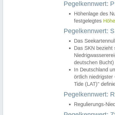
Pegelkennwert: 
Höhenlage des Nul
festgelegtes
Höhe
Pegelkennwert: 
Das Seekartennull
Das SKN bezieht s
Niedrigwassererei
deutschen Bucht) 
In Deutschland un
örtlich niedrigst
Tide (LAT)" definie
Pegelkennwert:
Regulierungs-Nie
Pegelkennwert: Z