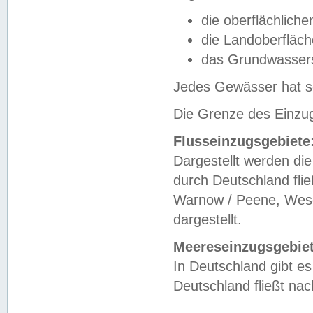
die oberflächlich
die Landoberfläc
das Grundwasser
Jedes Gewässer hat se
Die Grenze des Einzug
Flusseinzugsgebiete
Dargestellt werden die
durch Deutschland fli
Warnow / Peene, Weser
dargestellt.
Meereseinzugsgebiet
In Deutschland gibt 
Deutschland fließt n