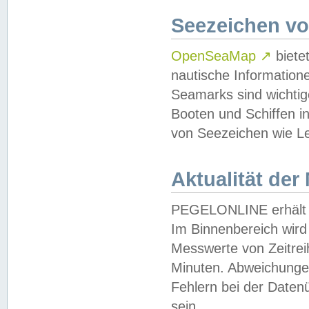
Seezeichen v
OpenSeaMap
↗
biete
nautische Information
Seamarks sind wichtig
Booten und Schiffen i
von Seezeichen wie Le
Aktualität der
PEGELONLINE erhält u
Im Binnenbereich wird 
Messwerte von Zeitreih
Minuten. Abweichungen
Fehlern bei der Daten
sein.