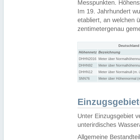
Messpunkten. Höhensy
Im 19. Jahrhundert wu
etabliert, an welchen 
zentimetergenau gem
Deutschland
Höhennetz
Bezeichnung
DHHN2016
Meter über Normalhöhennul
DHHN92
Meter über Normalhöhennul
DHHN12
Meter über Normalnull (m. 
SNN76
Meter über Höhennormal (m
Einzugsgebiet
Unter Einzugsgebiet v
unterirdisches Wasser
Allgemeine Bestandtei