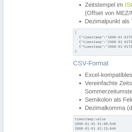
Zeitstempel im
IS
(Offset von MEZ
Dezimalpunkt als
[

  {"timestamp":"2000-01-01T0
  {"timestamp":"2000-01-01T0
  {"timestamp":"2000-01-01T0
]
CSV-Format
Excel-kompatibles
Vereinfachte Zeit
Sommerzeitumstel
Semikolon als Fel
Dezimalkomma (de
timestamp;value

2000-01-01 01:00;646

2000-01-01 01:15;646
