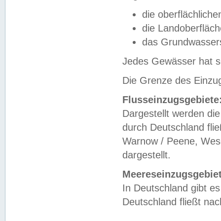
die oberflächlich
die Landoberfläc
das Grundwasser
Jedes Gewässer hat se
Die Grenze des Einzug
Flusseinzugsgebiete
Dargestellt werden die
durch Deutschland fli
Warnow / Peene, Weser
dargestellt.
Meereseinzugsgebiet
In Deutschland gibt 
Deutschland fließt n