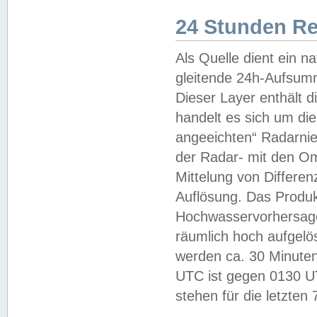
24 Stunden R
Als Quelle dient ein n
gleitende 24h-Aufsum
Dieser Layer enthält
handelt es sich um di
angeeichten“ Radarnie
der Radar- mit den O
Mittelung von Differe
Auflösung. Das Produk
Hochwasservorhersagez
räumlich hoch aufgelö
werden ca. 30 Minuten
UTC ist gegen 0130 UTC
stehen für die letzten