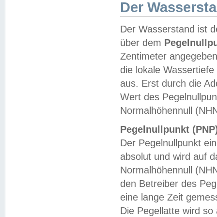
Der Wasserst
Der Wasserstand ist d
über dem
Pegelnullp
Zentimeter angegeben
die lokale Wassertie
aus. Erst durch die A
Wert des Pegelnullpun
Normalhöhennull (NHN
Pegelnullpunkt (PNP)
Der Pegelnullpunkt ei
absolut und wird auf
Normalhöhennull (NHN
den Betreiber des Pege
eine lange Zeit geme
Die Pegellatte wird s