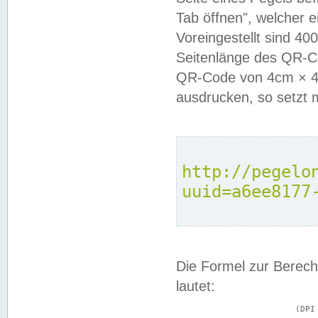
Tab öffnen", welcher 
Voreingestellt sind 4
Seitenlänge des QR-C
QR-Code von 4cm × 4c
ausdrucken, so setzt 
http://pegelo
uuid=a6ee8177
Die Formel zur Berech
lautet:
			(DPI × Druckkantenlänge in cm) ÷ 2,54 = Kantenlänge in Pixel
