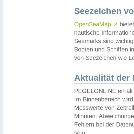
Seezeichen v
OpenSeaMap
↗
biete
nautische Information
Seamarks sind wichtig
Booten und Schiffen i
von Seezeichen wie Le
Aktualität der
PEGELONLINE erhält u
Im Binnenbereich wird 
Messwerte von Zeitreih
Minuten. Abweichungen
Fehlern bei der Daten
sein.