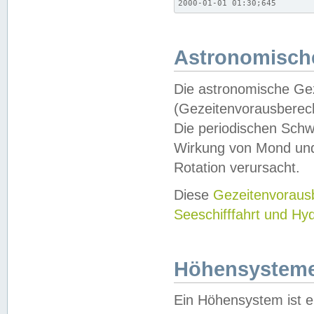
2000-01-01 01:30;645
Astronomische
Die astronomische Gez
(Gezeitenvorausberec
Die periodischen Schw
Wirkung von Mond und
Rotation verursacht.
Diese
Gezeitenvorau
Seeschifffahrt und Hy
Höhensystem
Ein Höhensystem ist e