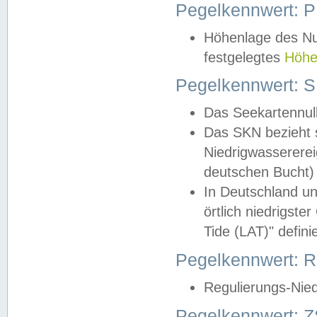
Pegelkennwert: 
Höhenlage des Nul
festgelegtes
Höhe
Pegelkennwert: 
Das Seekartennull
Das SKN bezieht s
Niedrigwassererei
deutschen Bucht) 
In Deutschland un
örtlich niedrigst
Tide (LAT)" definie
Pegelkennwert:
Regulierungs-Nie
Pegelkennwert: Z