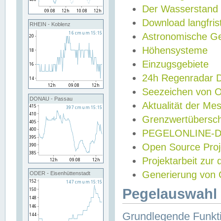
Der Wasserstand
Download langfris
RHEIN - Koblenz
Astronomische Gez
Höhensysteme
Einzugsgebiete
24h Regenradar
Seezeichen von 
DONAU - Passau
Aktualität der Me
Grenzwertübersch
PEGELONLINE-Di
Open Source Projek
Projektarbeit zur
Generierung von 
ODER - Eisenhüttenstadt
Pegelauswahl 
Grundlegende Funkti