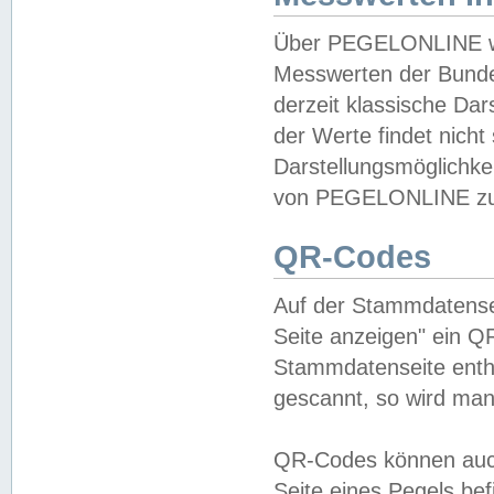
Über PEGELONLINE wer
Messwerten der Bundes
derzeit klassische Da
der Werte findet nicht 
Darstellungsmöglichkei
von PEGELONLINE zu 
QR-Codes
Auf der Stammdatensei
Seite anzeigen" ein Q
Stammdatenseite enthä
gescannt, so wird man
QR-Codes können auc
Seite eines Pegels be