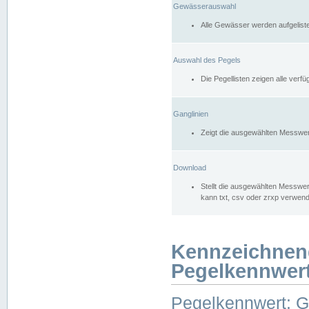
Gewässerauswahl
Alle Gewässer werden aufgelist
Auswahl des Pegels
Die Pegellisten zeigen alle ver
Ganglinien
Zeigt die ausgewählten Messwer
Download
Stellt die ausgewählten Messwer
kann txt, csv oder zrxp verwen
Kennzeichnen
Pegelkennwer
Pegelkennwert: 