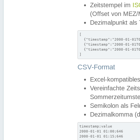
Zeitstempel im
IS
(Offset von MEZ
Dezimalpunkt als
[

  {"timestamp":"2000-01-01T0
  {"timestamp":"2000-01-01T0
  {"timestamp":"2000-01-01T0
]
CSV-Format
Excel-kompatibles
Vereinfachte Zeit
Sommerzeitumstel
Semikolon als Fel
Dezimalkomma (de
timestamp;value

2000-01-01 01:00;646

2000-01-01 01:15;646
