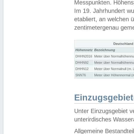
Messpunkten. Höhensy
Im 19. Jahrhundert wu
etabliert, an welchen 
zentimetergenau gem
Deutschland
Höhennetz
Bezeichnung
DHHN2016
Meter über Normalhöhennul
DHHN92
Meter über Normalhöhennul
DHHN12
Meter über Normalnull (m. 
SNN76
Meter über Höhennormal (m
Einzugsgebiet
Unter Einzugsgebiet v
unterirdisches Wasser
Allgemeine Bestandtei