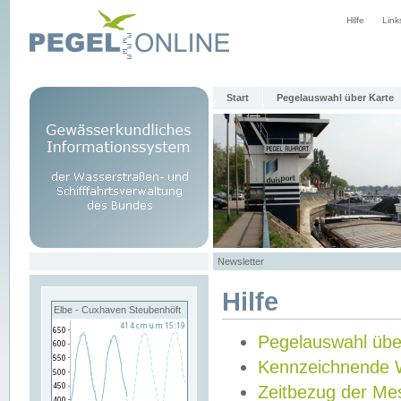
Hilfe
Link
Start
Pegelauswahl über Karte
Newsletter
Hilfe
Elbe - Cuxhaven Steubenhöft
Pegelauswahl übe
Kennzeichnende 
Zeitbezug der Me