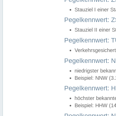
Stauziel I einer S
Pegelkennwert: Z
Stauziel II einer 
Pegelkennwert:
Verkehrsgesichert
Pegelkennwert:
niedrigster bekan
Beispiel: NNW (3
Pegelkennwert:
höchster bekannt
Beispiel: HHW (1
Pegelkennwert: 