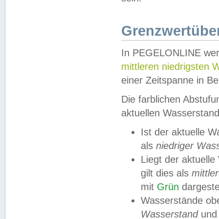
Grenzwertüber
In PEGELONLINE werde
mittleren niedrigsten
einer Zeitspanne in Be
Die farblichen Abstuf
aktuellen Wasserstand
Ist der aktuelle 
als
niedriger Was
Liegt der aktue
gilt dies als
mittle
mit
Grün
dargestel
Wasserstände obe
Wasserstand
und