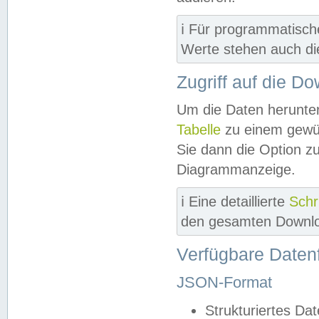
ℹ️ Für programmatisch
Werte stehen auch d
Zugriff auf die D
Um die Daten herunter
Tabelle
zu einem gewün
Sie dann die Option z
Diagrammanzeige.
ℹ️ Eine detaillierte
Schr
den gesamten Downlo
Verfügbare Daten
JSON-Format
Strukturiertes Da