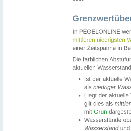
Grenzwertüber
In PEGELONLINE werde
mittleren niedrigsten
einer Zeitspanne in Be
Die farblichen Abstuf
aktuellen Wasserstand
Ist der aktuelle 
als
niedriger Was
Liegt der aktue
gilt dies als
mittle
mit
Grün
dargestel
Wasserstände obe
Wasserstand
und