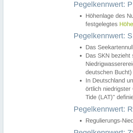
Pegelkennwert: 
Höhenlage des Nul
festgelegtes
Höhe
Pegelkennwert: 
Das Seekartennull
Das SKN bezieht s
Niedrigwassererei
deutschen Bucht) 
In Deutschland un
örtlich niedrigst
Tide (LAT)" definie
Pegelkennwert:
Regulierungs-Nie
Pegelkennwert: Z