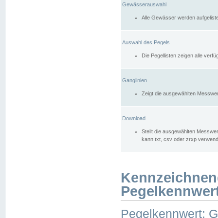
Gewässerauswahl
Alle Gewässer werden aufgelist
Auswahl des Pegels
Die Pegellisten zeigen alle ver
Ganglinien
Zeigt die ausgewählten Messwer
Download
Stellt die ausgewählten Messwer
kann txt, csv oder zrxp verwen
Kennzeichnen
Pegelkennwer
Pegelkennwert: 