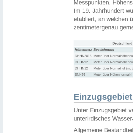
Messpunkten. Höhensy
Im 19. Jahrhundert wu
etabliert, an welchen 
zentimetergenau gem
Deutschland
Höhennetz
Bezeichnung
DHHN2016
Meter über Normalhöhennul
DHHN92
Meter über Normalhöhennul
DHHN12
Meter über Normalnull (m. 
SNN76
Meter über Höhennormal (m
Einzugsgebiet
Unter Einzugsgebiet v
unterirdisches Wasser
Allgemeine Bestandtei