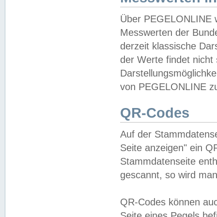
Über PEGELONLINE wer
Messwerten der Bundes
derzeit klassische Da
der Werte findet nicht 
Darstellungsmöglichkei
von PEGELONLINE zu 
QR-Codes
Auf der Stammdatensei
Seite anzeigen" ein Q
Stammdatenseite enthä
gescannt, so wird man
QR-Codes können auc
Seite eines Pegels be