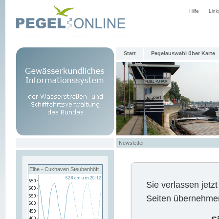
Hilfe
Link
Start
Pegelauswahl über Karte
Newsletter
Elbe - Cuxhaven Steubenhöft
Sie verlassen jet
Seiten übernehmen 