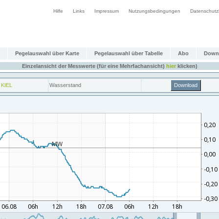
Hilfe
Links
Impressum
Nutzungsbedingungen
Datenschutz
Pegelauswahl über Karte
Pegelauswahl über Tabelle
Abo
Down
Einzelansicht der Messwerte (für eine Mehrfachansicht)
hier
klicken)
 KIEL
Wasserstand
Download