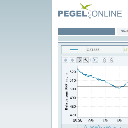
Start
OSTSEE
LT
|
|