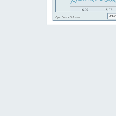
MNW
Open Source Software