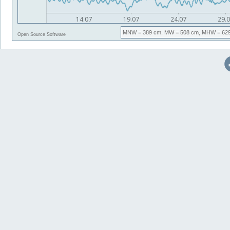
MNW
= 389 cm,
MW
= 508 cm,
MHW
= 62
Open Source Software