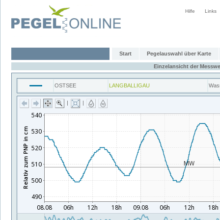
Hilfe
Links
Start
Pegelauswahl über Karte
Einzelansicht der Messwe
OSTSEE
LANGBALLIGAU
Was
|
|