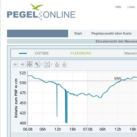
Hilfe
Links
Start
Pegelauswahl über Karte
Einzelansicht der Messwe
OSTSEE
FLENSBURG
Wasser
|
|