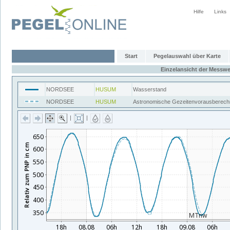
Hilfe
Links
Start
Pegelauswahl über Karte
Einzelansicht der Messwe
NORDSEE
HUSUM
Wasserstand
NORDSEE
HUSUM
Astronomische Gezeitenvorausberech
|
|