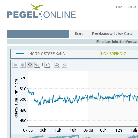
Hilfe
Links
Start
Pegelauswahl über Karte
Einzelansicht der Messwe
NORD-OSTSEE-KANAL
NOK BREIHOLZ
|
|