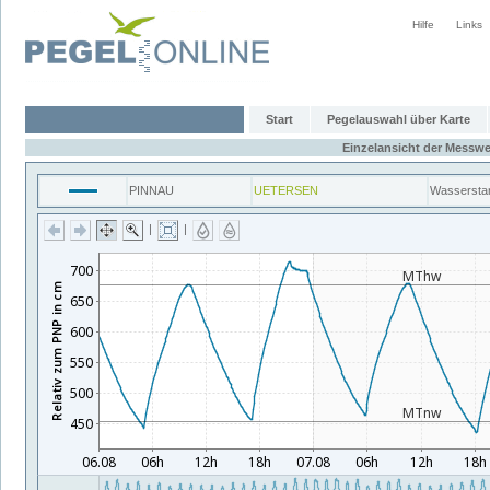
Hilfe
Links
Start
Pegelauswahl über Karte
Einzelansicht der Messwe
PINNAU
UETERSEN
Wassersta
|
|