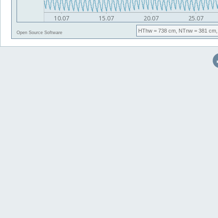
HThw
= 738 cm,
NTnw
= 381 cm,
Open Source Software