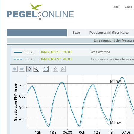
Hilfe
Links
Start
Pegelauswahl über Karte
Einzelansicht der Messwe
ELBE
HAMBURG ST. PAULI
Wasserstand
ELBE
HAMBURG ST. PAULI
Astronomische Gezeitenvora
|
|