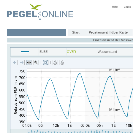
Hilfe
Links
Start
Pegelauswahl über Karte
Einzelansicht der Messwe
ELBE
OVER
Wasserstand
|
|