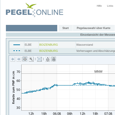
Hilfe
Links
Start
Pegelauswahl über Karte
Einzelansicht der Messwe
ELBE
BOIZENBURG
Wasserstand
ELBE
BOIZENBURG
Vorhersagen und Abschätzung
|
|