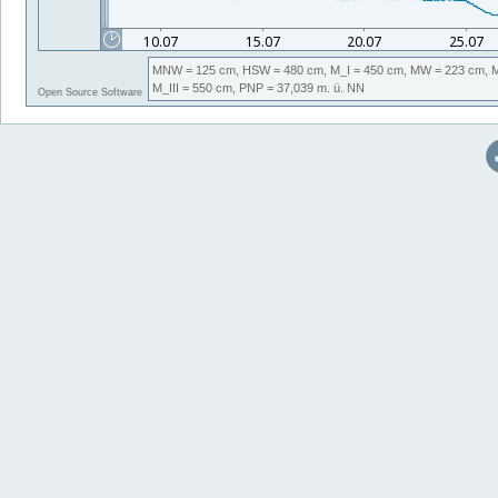
MNW
= 125 cm,
HSW
= 480 cm,
M_I
= 450 cm,
MW
= 223 cm,
M_III
= 550 cm,
PNP
= 37,039
m. ü. NN
Open Source Software