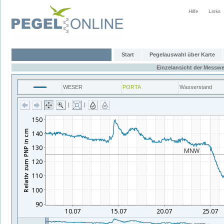
Hilfe
Links
Start
Pegelauswahl über Karte
Einzelansicht der Messwe
WESER
PORTA
Wasserstand
|
|