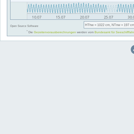
HThw
= 1022 cm,
NTnw
= 197 cm
Open Source Software
*
Die
Gezeitenvorausberechnungen
werden vom
Bundesamt für Seeschifffah